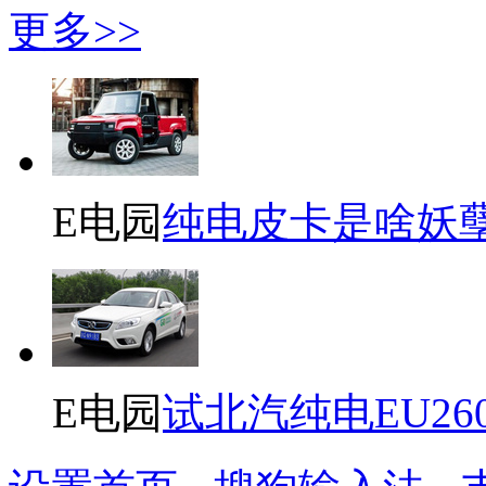
更多>>
E电园
纯电皮卡是啥妖
E电园
试北汽纯电EU26