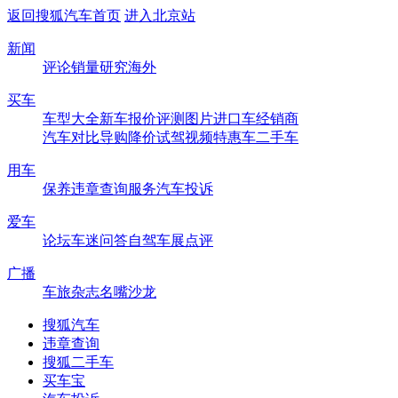
返回搜狐汽车首页
进入北京站
新闻
评论
销量
研究
海外
买车
车型大全
新车
报价
评测
图片
进口车
经销商
汽车对比
导购
降价
试驾
视频
特惠车
二手车
用车
保养
违章查询
服务
汽车投诉
爱车
论坛
车迷
问答
自驾
车展
点评
广播
车旅杂志
名嘴沙龙
搜狐汽车
违章查询
搜狐二手车
买车宝