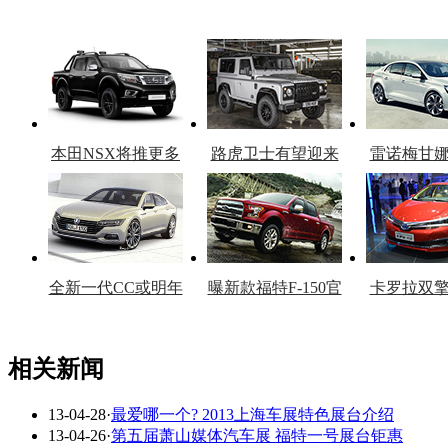
本田NSX将推更多
路虎卫士有望迎来
雷诺梅甘
车型
复产
官
全新一代CC或明年
曝新款福特F-150官
卡罗拉双
上市
图
上
相关新闻
13-04-28
·
最爱哪一个? 2013上海车展特色展台介绍
看赛车宝贝争奇斗
车模美腿爆乳无惧
13-04-26
·
第五届萧山媒体汽车展 福特一号展台钜惠