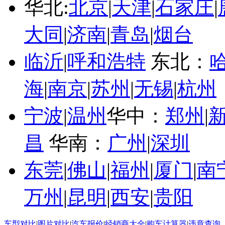
华北:
北京
|
天津
|
石家庄
|
大同
|
济南
|
青岛
|
烟台
临沂
|
呼和浩特
东北：
海
|
南京
|
苏州
|
无锡
|
杭州
宁波
|
温州
华中：
郑州
|
昌
华南：
广州
|
深圳
东莞
|
佛山
|
福州
|
厦门
|
南
万州
|
昆明
|
西安
|
贵阳
车型对比
|
图片对比
|
汽车报价
|
经销商大全
|
购车计算器
|
违章查询