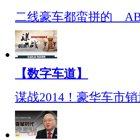
二线豪车都蛮拼的 A
【数字车道】
谋战2014！豪华车市