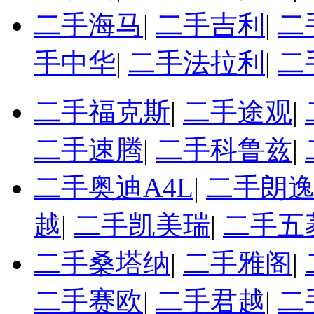
二手海马
|
二手吉利
|
二
手中华
|
二手法拉利
|
二
二手福克斯
|
二手途观
|
二手速腾
|
二手科鲁兹
|
二手奥迪A4L
|
二手朗
越
|
二手凯美瑞
|
二手五
二手桑塔纳
|
二手雅阁
|
二手赛欧
|
二手君越
|
二