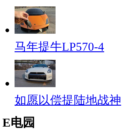
马年提牛LP570-4
如愿以偿提陆地战神
E电园