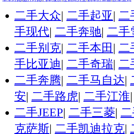
二手大众
|
二手起亚
|
二
手现代
|
二手奔驰
|
二手
二手别克
|
二手本田
|
二
手比亚迪
|
二手奇瑞
|
二
二手奔腾
|
二手马自达
|
安
|
二手路虎
|
二手江淮
二手JEEP
|
二手三菱
|
二
克萨斯
|
二手凯迪拉克
|