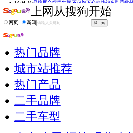
艳
走光
13-04-24
·
品牌展台熠熠生辉,不仅旗下众款热销车型悉数登
上网从搜狗开始
13-04-24
·
上海车展花絮 观致展台的“最美清洁工”
13-04-23
·
首发车型科鲁兹掀背版聚集展台人气
13-04-21
·
全新荣威550亮相上海车展 羽泉助阵展台
网页
新闻
更多关于
车展 车型
的新闻>>
相关推荐
热门品牌
2012车展优惠车型
城市站推荐
北京车展最贵车型
广州车展suv降价车型
4月北京车展首发车型
热门产品
车展的相关信息
车型的相关信息
二手品牌
二手车型