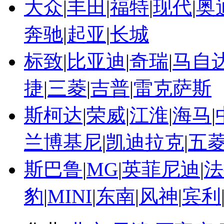
大众
|
丰田
|
福特
|
现代
|
奥
奔驰
|
起亚
|
长城
标致
|
比亚迪
|
奇瑞
|
马自
捷
|
三菱
|
吉普
|
雷克萨斯
斯柯达
|
荣威
|
江淮
|
海马
|
兰博基尼
|
凯迪拉克
|
五
斯巴鲁
|
MG
|
英菲尼迪
|
法
豹
|
MINI
|
东南
|
风神
|
宾利