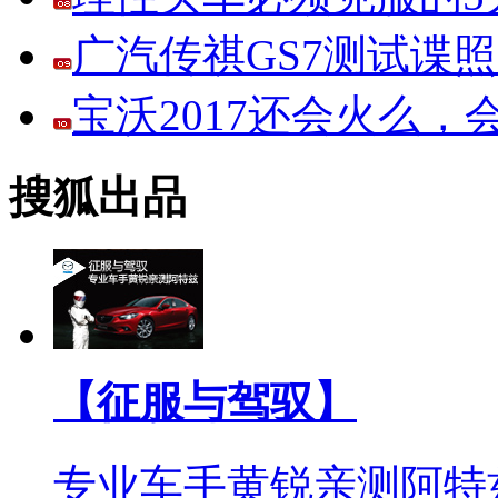
广汽传祺GS7测试谍
宝沃2017还会火么
搜狐出品
【征服与驾驭】
专业车手黄锐亲测阿特