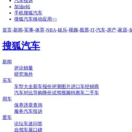
汽车投诉
加油e站
手机搜狐汽车
搜狐汽车移动应用>>
首页
-
新闻
-
军事
-
体育
-
NBA
-
娱乐
-
视频
-
股票
-
IT
-
汽车
-
房产
-
家居
-
搜狐汽车
新闻
评论
销量
研究
海外
买车
车型大全
新车
报价
评测
图片
进口车
经销商
汽车对比
导购
降价
试驾
视频
特惠车
二手车
用车
保养
违章查询
服务
汽车投诉
爱车
论坛
车迷
问答
自驾
车展
口碑