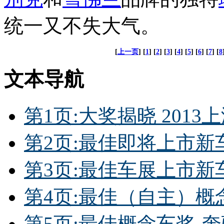
统一又不失大气。
[
上一页
] [
1
] [
2
] [
3
] [
4
] [
5
] [
6
] [
7
] [
8
文本导航
第1页:大奖揭晓 201
第2页:最佳即将上市新车
第3页:最佳车展上市新
第4页:最佳（自主）概
第5页:最佳概念车奖-奔