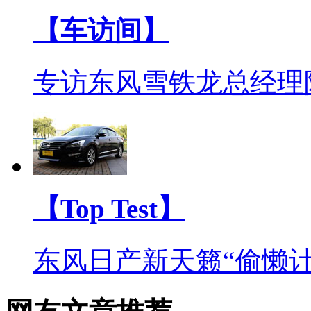
【车访间】
专访东风雪铁龙总经理
【Top Test】
东风日产新天籁“偷懒计