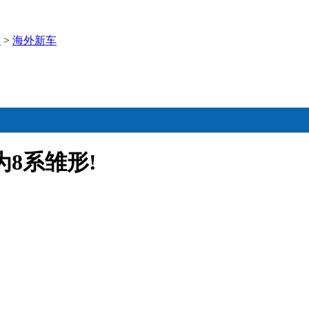
市
>
海外新车
或为8系雏形!