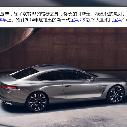
造型，除了双肾型的格栅之外，修长的引擎盖、概念化的尾灯、
华车
上。预计2014年底推出的新一代
宝马7系
就将大量采用
宝马
Gr