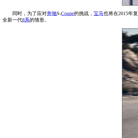
同时，为了应对
奔驰
S-
Coupe
的挑战，
宝马
也将在2015年
全新一代
8系
的雏形。