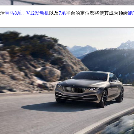
复活
宝马8系
，
V12
发动机
以及
7系
平台的定位都将使其成为顶级
跑