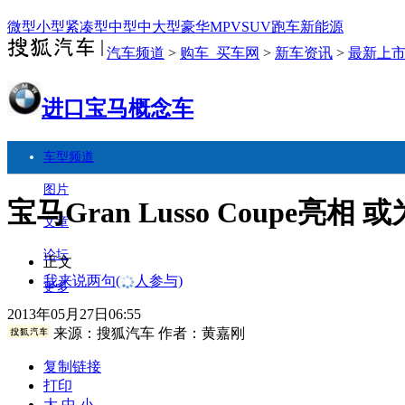
微型
小型
紧凑型
中型
中大型
豪华
MPV
SUV
跑车
新能源
汽车频道
>
购车_买车网
>
新车资讯
>
最新上
进口宝马概念车
车型频道
图片
宝马Gran Lusso Coupe亮相 
文章
论坛
正文
我来说两句
(
人参与)
更多
2013年05月27日06:55
来源：
搜狐汽车
作者：黄嘉刚
复制链接
打印
大
中
小