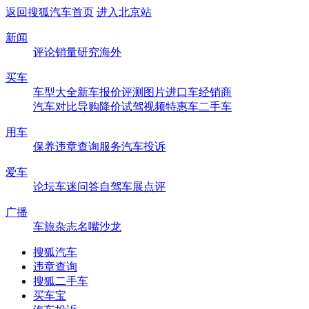
返回搜狐汽车首页
进入北京站
新闻
评论
销量
研究
海外
买车
车型大全
新车
报价
评测
图片
进口车
经销商
汽车对比
导购
降价
试驾
视频
特惠车
二手车
用车
保养
违章查询
服务
汽车投诉
爱车
论坛
车迷
问答
自驾
车展
点评
广播
车旅杂志
名嘴沙龙
搜狐汽车
违章查询
搜狐二手车
买车宝