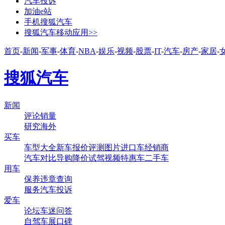
汽车投诉
加油e站
手机搜狐汽车
搜狐汽车移动应用>>
首页
-
新闻
-
军事
-
体育
-
NBA
-
娱乐
-
视频
-
股票
-
IT
-
汽车
-
房产
-
家居
-
搜狐汽车
新闻
评论
销量
研究
海外
买车
车型大全
新车
报价
评测
图片
进口车
经销商
汽车对比
导购
降价
试驾
视频
特惠车
二手车
用车
保养
违章查询
服务
汽车投诉
爱车
论坛
车迷
问答
自驾
车展
口碑