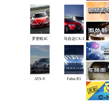
罗密欧4C
马自达CX-3
ATS-V
Fabia R5