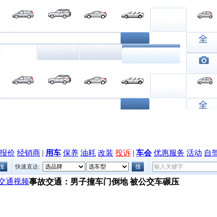
报价
经销商
|
用车
保养
油耗
改装
投诉
|
车会
优惠服务
活动
自
快速直达:
交通视频
事故交通：男子撞车门倒地 被公交车碾压