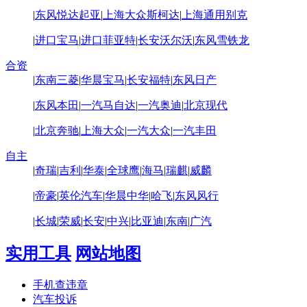
|
东风悦达起亚
|
上海大众斯柯达
|
上海通用别克
|
进口宝马
|
进口菲亚特
|
长安沃尔沃
|
东风雪铁龙
合资
|
东南三菱
|
华晨宝马
|
长安福特
|
东风日产
|
东风本田
|
一汽马自达
|
一汽奥迪
|
北京现代
|
北京奔驰
|
上海大众
|
一汽大众
|
一汽丰田
自主
|
奇瑞
|
吉利
|
华泰
|
全球鹰
|
海马
|
瑞麒
|
威麟
|
帝豪
|
英伦汽车
|
华晨中华
|
哈飞
|
东风风行
|
长城
|
荣威
|
长安
|
中兴
|
比亚迪
|
东南
|
广汽
实用工具
网站地图
手机查违章
汽车投诉