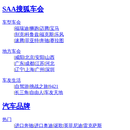
SAA搜狐车会
车型车会
|
福瑞迪
|
狮跑
|
迈腾
|
宝马
|
别克
|
科鲁兹
|
福克斯
|
乐风
|
速腾
|
菲亚特
|
奔驰
|
赛拉图
地方车会
|
咸阳
|
北京
|
安阳
|
山西
|
广东
|
成都
|
江苏
|
河北
|
辽宁
|
上海
|
广州
|
深圳
车友生活
|
自驾游
|
挑战之旅
|
9421
|
长三角
|
自由人
|
车友天地
汽车品牌
热门
|
进口奔驰
|
进口奥迪
|
讴歌
|
英菲尼迪
|
雷克萨斯