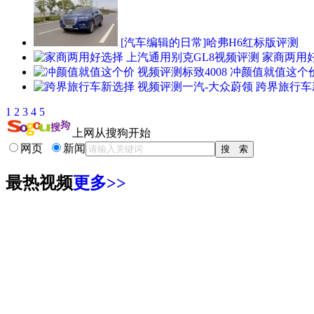
[汽车编辑的日常]哈弗H6红标版评测
家商两用好
冲颜值就值这个价
跨界旅行车
1
2
3
4
5
上网从搜狗开始
网页
新闻
最热视频
更多>>