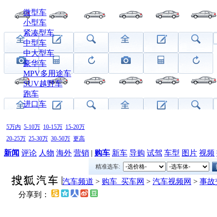
微型车
小型车
紧凑型车
中型车
中大型车
豪华车
MPV多用途车
SUV越野车
跑车
进口车
5万内
5-10万
10-15万
15-20万
20-25万
25-30万
30-50万
更高
新闻
评论
人物
海外
营销
|
购车
新车
导购
试驾
车型
图片
视频
精准选车:
汽车频道
>
购车_买车网
>
汽车视频网
>
事故
分享到：