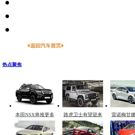
热点聚焦
本田NSX将推更多
路虎卫士有望迎来
雷诺梅甘
车型
复产
官