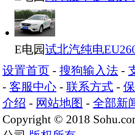
E电园
试北汽纯电EU26
设置首页
-
搜狗输入法
-
-
客服中心
-
联系方式
-
保
介绍
-
网站地图
-
全部新
Copyright
©
2018 Sohu.com