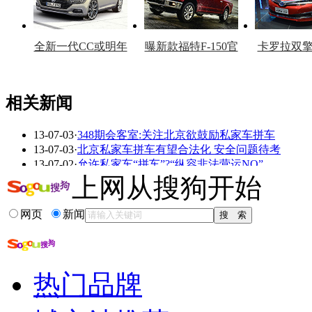
全新一代CC或明年
曝新款福特F-150官
卡罗拉双
上市
图
上
相关新闻
13-07-03
·
348期会客室:关注北京欲鼓励私家车拼车
看赛车宝贝争奇斗
车模美腿爆乳无惧
13-07-03
·
北京私家车拼车有望合法化 安全问题待考
艳
走光
13-07-02
·
允许私家车“拼车”?“纵容非法营运NO”
13-07-02
·
湖北鹤峰公务出差必须＂拼车＂ 公车费每年减3
上网从搜狗开始
13-07-02
·
北京私家车拼车或合法化 市民参与意愿强
13-07-01
·
如何厘清“合乘拼车” “非法运营”界限
网页
新闻
更多关于
拼车 营运
的新闻>>
相关推荐
热门品牌
什么是非法营运