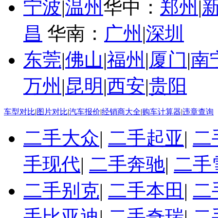
宁波
|
温州
华中：
郑州
|
昌
华南：
广州
|
深圳
东莞
|
佛山
|
福州
|
厦门
|
南
万州
|
昆明
|
西安
|
贵阳
车型对比
|
图片对比
|
汽车报价
|
经销商大全
|
购车计算器
|
违章查询
二手大众
|
二手起亚
|
二
手现代
|
二手奔驰
|
二手
二手别克
|
二手本田
|
二
手比亚迪
|
二手奇瑞
|
二