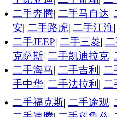
二手奔腾
|
二手马自达
|
安
|
二手路虎
|
二手江淮
二手JEEP
|
二手三菱
|
二
克萨斯
|
二手凯迪拉克
|
二手海马
|
二手吉利
|
二
手中华
|
二手法拉利
|
二
二手福克斯
|
二手途观
|
二手速腾
|
二手科鲁兹
|