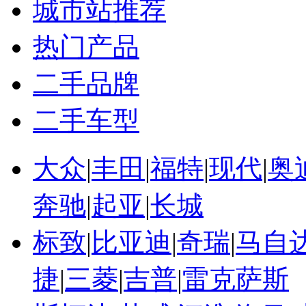
广东省非法营运罚款
城市站推荐
非法营运罚款分期首付
小车非法营运怎么处罚
热门产品
私家车非法营运处罚
私家车非法营运的界定
二手品牌
二手车型
大众
|
丰田
|
福特
|
现代
|
奥
奔驰
|
起亚
|
长城
标致
|
比亚迪
|
奇瑞
|
马自
捷
|
三菱
|
吉普
|
雷克萨斯