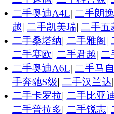
二手奥迪A4L
|
二手朗
越
|
二手凯美瑞
|
二手五
二手桑塔纳
|
二手雅阁
|
二手赛欧
|
二手君越
|
二
二手奥迪A6L
|
二手马自
手奔驰S级
|
二手汉兰达
二手卡罗拉
|
二手比亚迪
二手普拉多
|
二手锐志
|