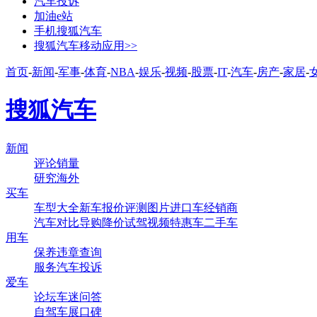
汽车投诉
加油e站
手机搜狐汽车
搜狐汽车移动应用>>
首页
-
新闻
-
军事
-
体育
-
NBA
-
娱乐
-
视频
-
股票
-
IT
-
汽车
-
房产
-
家居
-
搜狐汽车
新闻
评论
销量
研究
海外
买车
车型大全
新车
报价
评测
图片
进口车
经销商
汽车对比
导购
降价
试驾
视频
特惠车
二手车
用车
保养
违章查询
服务
汽车投诉
爱车
论坛
车迷
问答
自驾
车展
口碑