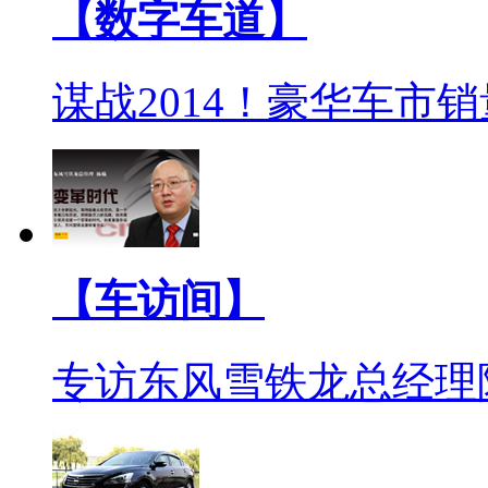
【数字车道】
谋战2014！豪华车市
【车访间】
专访东风雪铁龙总经理