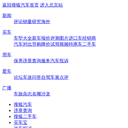
返回搜狐汽车首页
进入北京站
新闻
评论
销量
研究
海外
买车
车型大全
新车
报价
评测
图片
进口车
经销商
汽车对比
导购
降价
试驾
视频
特惠车
二手车
用车
保养
违章查询
服务
汽车投诉
爱车
论坛
车迷
问答
自驾
车展
点评
广播
车旅杂志
名嘴沙龙
搜狐汽车
违章查询
搜狐二手车
买车宝