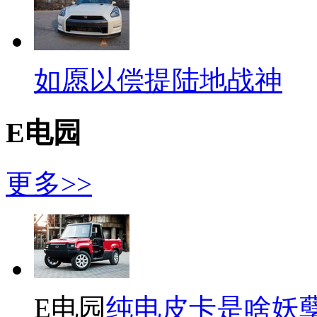
如愿以偿提陆地战神
E电园
更多>>
E电园
纯电皮卡是啥妖