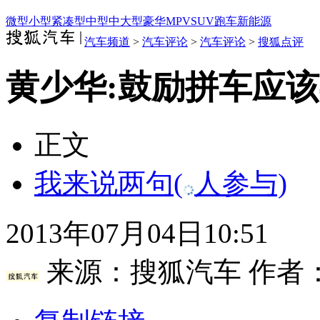
微型
小型
紧凑型
中型
中大型
豪华
MPV
SUV
跑车
新能源
汽车频道
>
汽车评论
>
汽车评论
>
搜狐点评
黄少华:鼓励拼车应
正文
我来说两句
(
人参与)
2013年07月04日10:51
来源：
搜狐汽车
作者