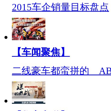
2015车企销量目标盘点
【车闻聚焦】
二线豪车都蛮拼的 A