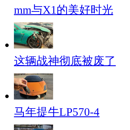
mm与X1的美好时光
这辆战神彻底被废了
马年提牛LP570-4