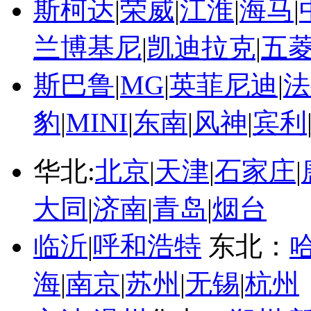
斯柯达
|
荣威
|
江淮
|
海马
|
兰博基尼
|
凯迪拉克
|
五
斯巴鲁
|
MG
|
英菲尼迪
|
法
豹
|
MINI
|
东南
|
风神
|
宾利
华北:
北京
|
天津
|
石家庄
|
大同
|
济南
|
青岛
|
烟台
临沂
|
呼和浩特
东北：
海
|
南京
|
苏州
|
无锡
|
杭州