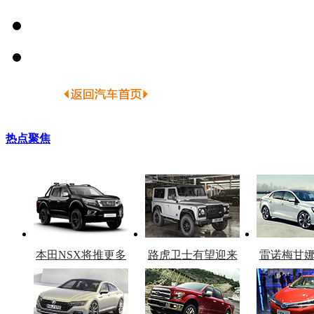
热点聚焦
本田NSX将推更多
路虎卫士有望迎来
雷诺梅甘
车型
复产
官