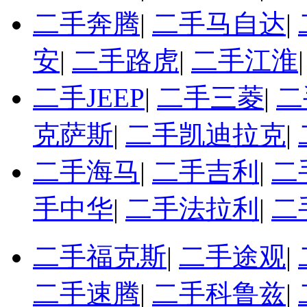
二手奔腾
|
二手马自达
|
安
|
二手路虎
|
二手江淮
二手JEEP
|
二手三菱
|
二
克萨斯
|
二手凯迪拉克
|
二手海马
|
二手吉利
|
二
手中华
|
二手法拉利
|
二
二手福克斯
|
二手途观
|
二手速腾
|
二手科鲁兹
|