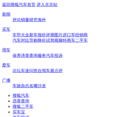
返回搜狐汽车首页
进入北京站
新闻
评论
销量
研究
海外
买车
车型大全
新车
报价
评测
图片
进口车
经销商
汽车对比
导购
降价
试驾
视频
特惠车
二手车
用车
保养
违章查询
服务
汽车投诉
爱车
论坛
车迷
问答
自驾
车展
点评
广播
车旅杂志
名嘴沙龙
搜狐汽车
违章查询
搜狐二手车
买车宝