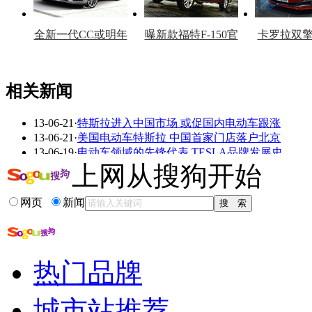
全新一代CC或明年
曝新款福特F-150官
卡罗拉双
上市
图
上
相关新闻
13-06-21
·
特斯拉进入中国市场 或促国内电动车跟涨
看赛车宝贝争奇斗
车模美腿爆乳无惧
13-06-21
·
美国电动车特斯拉 中国首家门店落户北京
艳
走光
13-06-19
·
电动车领域的先锋代表 TESLA品牌发展史
13-06-08
·
特斯拉引发中国猜想:10万电动车路在何方
上网从搜狗开始
13-06-08
·
电动车厂商开打价格战 试图刺激销量增长
13-04-11
·
武卫强:3500万辆汽车总销量和1%电动汽车
网页
新闻
更多关于
销量 特斯拉
的新闻>>
相关推荐
热门品牌
2013年1-5月汽车销量
长安福特翼虎销量如何
城市站推荐