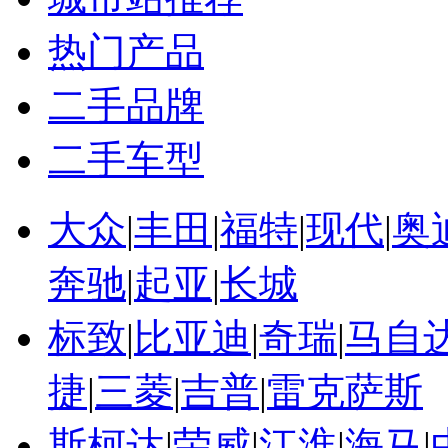
丰田国产混动车价...
全球销量第一的混...
热门产品
福特翼虎销量怎么样
2012年混合动力车销量
二手品牌
二手车型
大众
|
丰田
|
福特
|
现代
|
奥
奔驰
|
起亚
|
长城
标致
|
比亚迪
|
奇瑞
|
马自
捷
|
三菱
|
吉普
|
雷克萨斯
斯柯达
|
荣威
|
江淮
|
海马
|