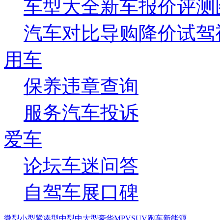
车型大全
新车
报价
评测
汽车对比
导购
降价
试驾
用车
保养
违章查询
服务
汽车投诉
爱车
论坛
车迷
问答
自驾
车展
口碑
微型
小型
紧凑型
中型
中大型
豪华
MPV
SUV
跑车
新能源