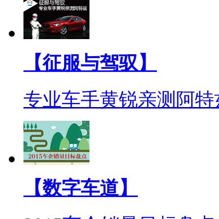
【征服与驾驭】
专业车手黄锐亲测阿特
【数字车道】