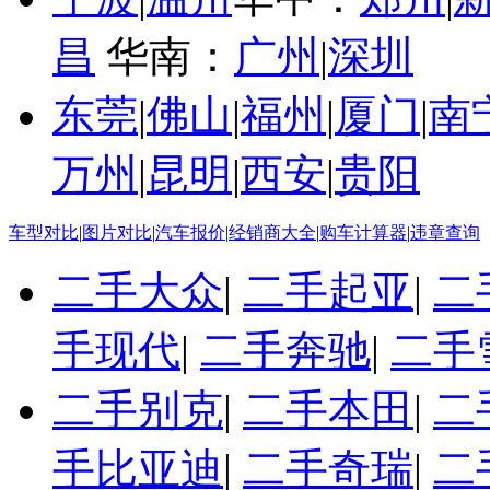
昌
华南：
广州
|
深圳
东莞
|
佛山
|
福州
|
厦门
|
南
万州
|
昆明
|
西安
|
贵阳
车型对比
|
图片对比
|
汽车报价
|
经销商大全
|
购车计算器
|
违章查询
二手大众
|
二手起亚
|
二
手现代
|
二手奔驰
|
二手
二手别克
|
二手本田
|
二
手比亚迪
|
二手奇瑞
|
二