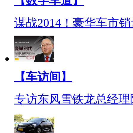
【数字车道】
谋战2014！豪华车市
【车访间】
专访东风雪铁龙总经理