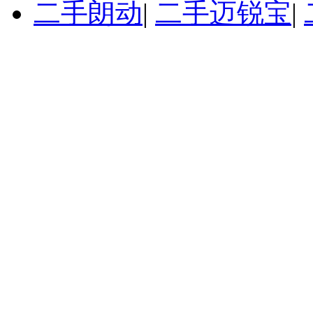
二手朗动
|
二手迈锐宝
|