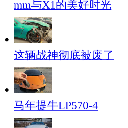
mm与X1的美好时光
这辆战神彻底被废了
马年提牛LP570-4