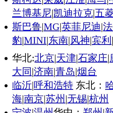
兰博基尼
|
凯迪拉克
|
五
斯巴鲁
|
MG
|
英菲尼迪
|
法
豹
|
MINI
|
东南
|
风神
|
宾利
华北:
北京
|
天津
|
石家庄
|
大同
|
济南
|
青岛
|
烟台
临沂
|
呼和浩特
东北：
海
|
南京
|
苏州
|
无锡
|
杭州
宁波
|
温州
华中：
郑州
|