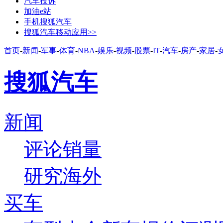
汽车投诉
加油e站
手机搜狐汽车
搜狐汽车移动应用>>
首页
-
新闻
-
军事
-
体育
-
NBA
-
娱乐
-
视频
-
股票
-
IT
-
汽车
-
房产
-
家居
-
搜狐汽车
新闻
评论
销量
研究
海外
买车