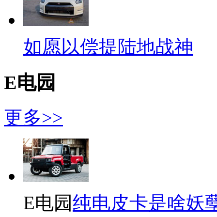
如愿以偿提陆地战神
E电园
更多>>
E电园
纯电皮卡是啥妖