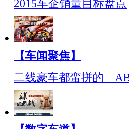
2015车企销量目标盘点
【车闻聚焦】
二线豪车都蛮拼的 A