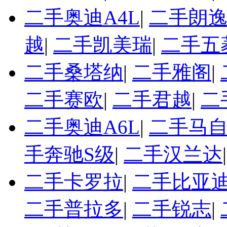
二手奥迪A4L
|
二手朗
越
|
二手凯美瑞
|
二手五
二手桑塔纳
|
二手雅阁
|
二手赛欧
|
二手君越
|
二
二手奥迪A6L
|
二手马自
手奔驰S级
|
二手汉兰达
二手卡罗拉
|
二手比亚迪
二手普拉多
|
二手锐志
|