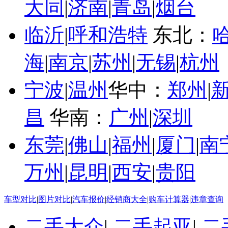
大同
|
济南
|
青岛
|
烟台
临沂
|
呼和浩特
东北：
海
|
南京
|
苏州
|
无锡
|
杭州
宁波
|
温州
华中：
郑州
|
昌
华南：
广州
|
深圳
东莞
|
佛山
|
福州
|
厦门
|
南
万州
|
昆明
|
西安
|
贵阳
车型对比
|
图片对比
|
汽车报价
|
经销商大全
|
购车计算器
|
违章查询
二手大众
|
二手起亚
|
二