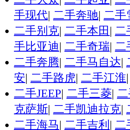
手现代
|
二手奔驰
|
二手
二手别克
|
二手本田
|
二
手比亚迪
|
二手奇瑞
|
二
二手奔腾
|
二手马自达
|
安
|
二手路虎
|
二手江淮
二手JEEP
|
二手三菱
|
二
克萨斯
|
二手凯迪拉克
|
二手海马
|
二手吉利
|
二