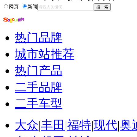
13-09-27
2013名城巡展 长安汽车石嘴山站创下佳绩
网页
新闻
更多关于
2013 搜狐汽车 名城巡展 秋季展 现场直击 照片
的新闻
相关推荐
热门品牌
2013秋季百强
房地产巡展活动方案
城市站推荐
汽车巡展活动
湖南2013秋季高教展
热门产品
工地现场照片
楼盘巡展总结
二手品牌
二手车型
大众
|
丰田
|
福特
|
现代
|
奥