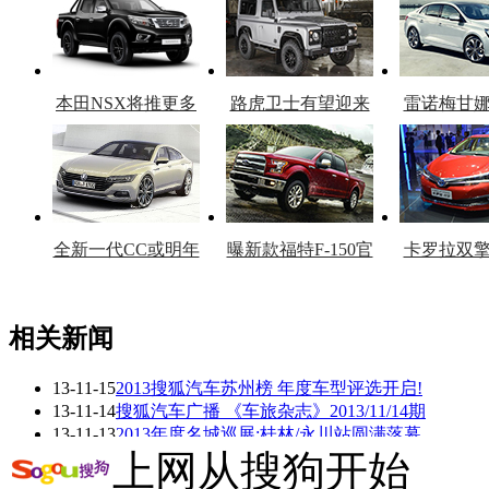
本田NSX将推更多
路虎卫士有望迎来
雷诺梅甘
车型
复产
官
全新一代CC或明年
曝新款福特F-150官
卡罗拉双
上市
图
上
相关新闻
13-11-15
2013搜狐汽车苏州榜 年度车型评选开启!
看赛车宝贝争奇斗
车模美腿爆乳无惧
13-11-14
搜狐汽车广播 《车旅杂志》2013/11/14期
艳
走光
13-11-13
2013年度名城巡展:桂林/永川站圆满落幕
13-11-05
2013名城汽车巡展 桂林站精彩收官(多图)
上网从搜狗开始
13-10-30
2013名城巡展:江淮汽车玉林开启＂5＂时代