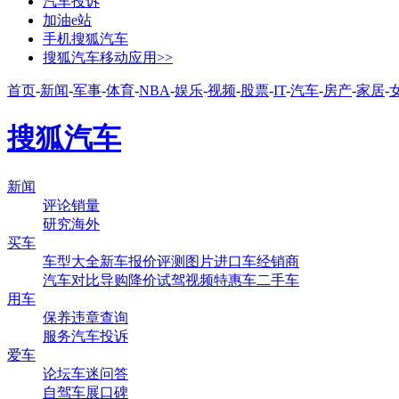
汽车投诉
加油e站
手机搜狐汽车
搜狐汽车移动应用>>
首页
-
新闻
-
军事
-
体育
-
NBA
-
娱乐
-
视频
-
股票
-
IT
-
汽车
-
房产
-
家居
-
搜狐汽车
新闻
评论
销量
研究
海外
买车
车型大全
新车
报价
评测
图片
进口车
经销商
汽车对比
导购
降价
试驾
视频
特惠车
二手车
用车
保养
违章查询
服务
汽车投诉
爱车
论坛
车迷
问答
自驾
车展
口碑