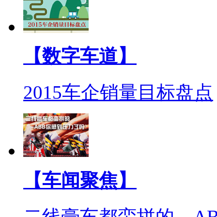
【数字车道】
2015车企销量目标盘点
【车闻聚焦】
二线豪车都蛮拼的 A