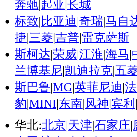
奔驰
|
起亚
|
长城
标致
|
比亚迪
|
奇瑞
|
马自
捷
|
三菱
|
吉普
|
雷克萨斯
斯柯达
|
荣威
|
江淮
|
海马
|
兰博基尼
|
凯迪拉克
|
五
斯巴鲁
|
MG
|
英菲尼迪
|
法
豹
|
MINI
|
东南
|
风神
|
宾利
华北:
北京
|
天津
|
石家庄
|