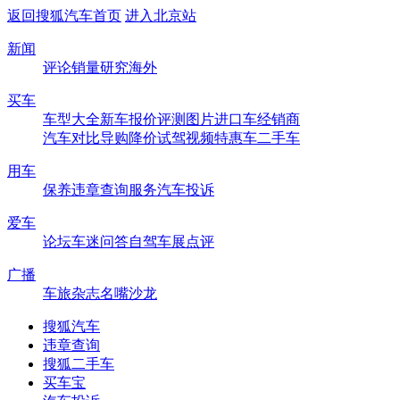
返回搜狐汽车首页
进入北京站
新闻
评论
销量
研究
海外
买车
车型大全
新车
报价
评测
图片
进口车
经销商
汽车对比
导购
降价
试驾
视频
特惠车
二手车
用车
保养
违章查询
服务
汽车投诉
爱车
论坛
车迷
问答
自驾
车展
点评
广播
车旅杂志
名嘴沙龙
搜狐汽车
违章查询
搜狐二手车
买车宝