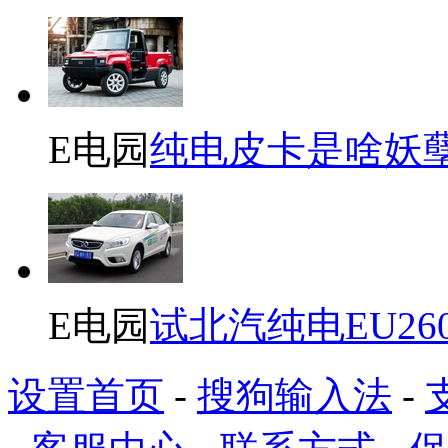
E电园
纯电皮卡是啥妖
E电园
试北汽纯电EU26
设置首页
-
搜狗输入法
-