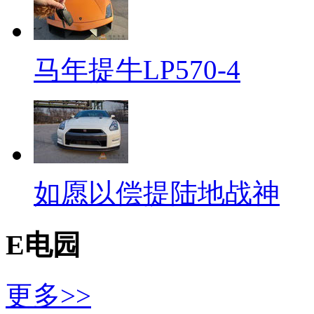
马年提牛LP570-4
如愿以偿提陆地战神
E电园
更多>>