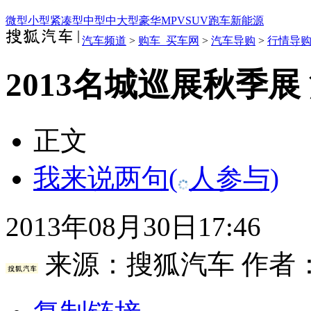
微型
小型
紧凑型
中型
中大型
豪华
MPV
SUV
跑车
新能源
汽车频道
>
购车_买车网
>
汽车导购
>
行情导
2013名城巡展秋季
正文
我来说两句
(
人参与)
2013年08月30日17:46
来源：
搜狐汽车
作者