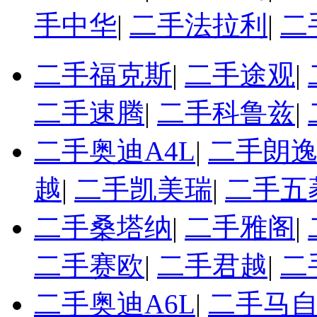
手中华
|
二手法拉利
|
二
二手福克斯
|
二手途观
|
二手速腾
|
二手科鲁兹
|
二手奥迪A4L
|
二手朗
越
|
二手凯美瑞
|
二手五
二手桑塔纳
|
二手雅阁
|
二手赛欧
|
二手君越
|
二
二手奥迪A6L
|
二手马自