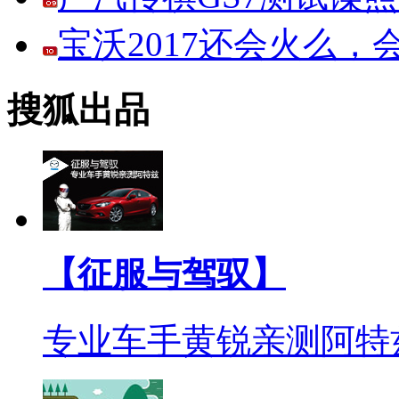
宝沃2017还会火么
搜狐出品
【征服与驾驭】
专业车手黄锐亲测阿特