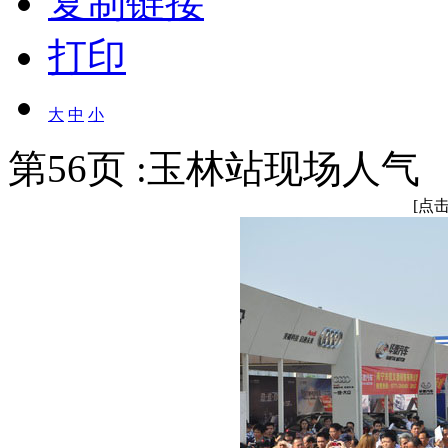
复制链接
打印
大
中
小
第56页 :玉林站现场人气
[点