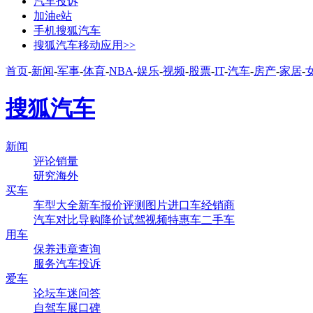
汽车投诉
加油e站
手机搜狐汽车
搜狐汽车移动应用>>
首页
-
新闻
-
军事
-
体育
-
NBA
-
娱乐
-
视频
-
股票
-
IT
-
汽车
-
房产
-
家居
-
搜狐汽车
新闻
评论
销量
研究
海外
买车
车型大全
新车
报价
评测
图片
进口车
经销商
汽车对比
导购
降价
试驾
视频
特惠车
二手车
用车
保养
违章查询
服务
汽车投诉
爱车
论坛
车迷
问答
自驾
车展
口碑