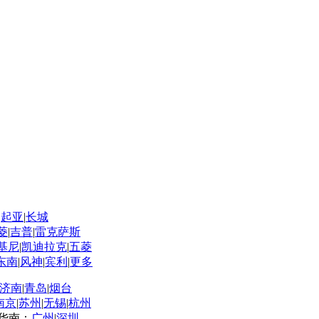
|
起亚
|
长城
菱
|
吉普
|
雷克萨斯
基尼
|
凯迪拉克
|
五菱
东南
|
风神
|
宾利
|
更多
济南
|
青岛
|
烟台
南京
|
苏州
|
无锡
|
杭州
华南：
广州
|
深圳