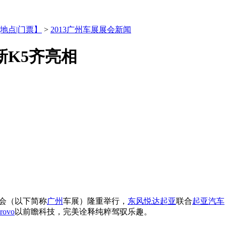
|地点|门票】
>
2013广州车展展会新闻
新K5齐亮相
会（以下简称
广州
车展）隆重举行，
东风悦达起亚
联合
起亚汽车
rovo
以前瞻科技，完美诠释纯粹驾驭乐趣。