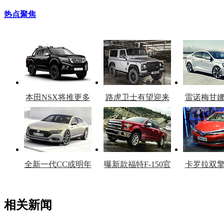
热点聚焦
本田NSX将推更多
路虎卫士有望迎来
雷诺梅甘
车型
复产
官
全新一代CC或明年
曝新款福特F-150官
卡罗拉双
上市
图
上
相关新闻