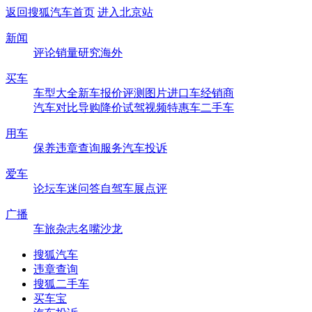
返回搜狐汽车首页
进入北京站
新闻
评论
销量
研究
海外
买车
车型大全
新车
报价
评测
图片
进口车
经销商
汽车对比
导购
降价
试驾
视频
特惠车
二手车
用车
保养
违章查询
服务
汽车投诉
爱车
论坛
车迷
问答
自驾
车展
点评
广播
车旅杂志
名嘴沙龙
搜狐汽车
违章查询
搜狐二手车
买车宝