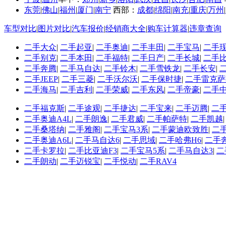
东莞
|
佛山
|
福州
|
厦门
|
南宁
西部：
成都
|
绵阳
|
南充
|
重庆
|
万州
|
车型对比
|
图片对比
|
汽车报价
|
经销商大全
|
购车计算器
|
违章查询
二手大众
|
二手起亚
|
二手奥迪
|
二手丰田
|
二手宝马
|
二手
二手别克
|
二手本田
|
二手福特
|
二手日产
|
二手长城
|
二手
二手奔腾
|
二手马自达
|
二手铃木
|
二手雪铁龙
|
二手长安
|
二手JEEP
|
二手三菱
|
二手沃尔沃
|
二手保时捷
|
二手雷克萨
二手海马
|
二手吉利
|
二手荣威
|
二手东风
|
二手帝豪
|
二手
二手福克斯
|
二手途观
|
二手捷达
|
二手宝来
|
二手迈腾
|
二
二手奥迪A4L
|
二手朗逸
|
二手君威
|
二手帕萨特
|
二手凯越
二手桑塔纳
|
二手雅阁
|
二手宝马3系
|
二手蒙迪欧致胜
|
二
二手奥迪A6L
|
二手马自达6
|
二手思域
|
二手哈弗H6
|
二手
二手卡罗拉
|
二手比亚迪F3
|
二手宝马5系
|
二手马自达3
|
二
二手朗动
|
二手迈锐宝
|
二手悦动
|
二手RAV4