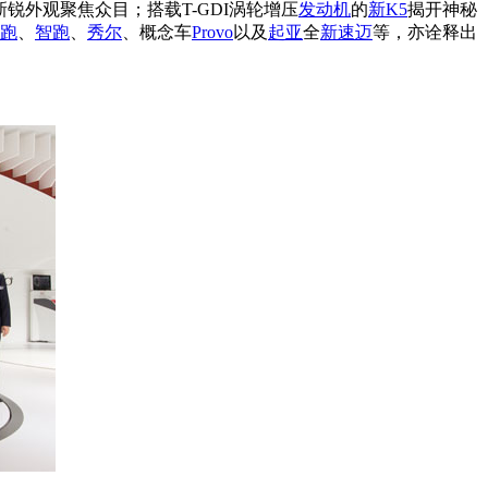
锐外观聚焦众目；搭载T-GDI涡轮增压
发动机
的
新K5
揭开神秘
跑
、
智跑
、
秀尔
、概念车
Provo
以及
起亚
全
新速迈
等，亦诠释出