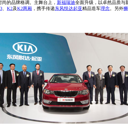
时尚的品牌格调。主舞台上，
新福瑞迪
全面升级，以卓然品质与新
3
、
K2
及
K2两厢
，携手传递
东风悦达起亚
精品造车
理念
。另外
狮