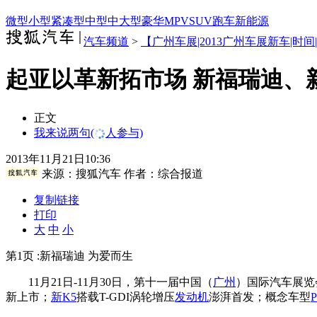
微型
小型
紧凑型
中型
中大型
豪华
MPV
SUV
跑车
新能源
汽车频道
>
【广州车展|2013广州车展新车|时间
起亚以革新拓市场 新福瑞迪、
正文
我来说两句
(
人参与)
2013年11月21日10:36
来源：
搜狐汽车
作者：综合报道
复制链接
打印
大
中
小
第1页 :新福瑞迪 为爱而生
11月21日-11月30日，第十一届中国（
广州
）国际汽车展览
新上市；
新K5
搭载T-GDI涡轮增压
发动机
澎湃首发；概念车型
P