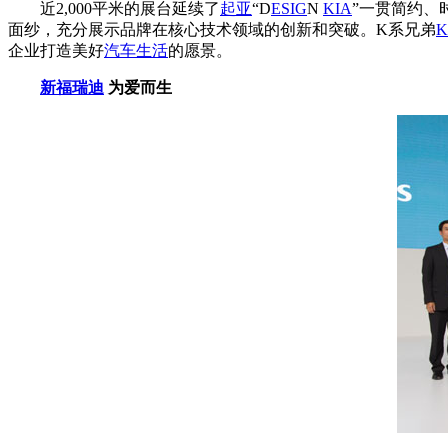
近2,000平米的展台延续了
起亚
“D
ES
IG
N
KIA
”一贯简约、
面纱，充分展示品牌在核心技术领域的创新和突破。K系兄弟
K
企业打造美好
汽车生活
的愿景。
新福瑞迪
为爱而生