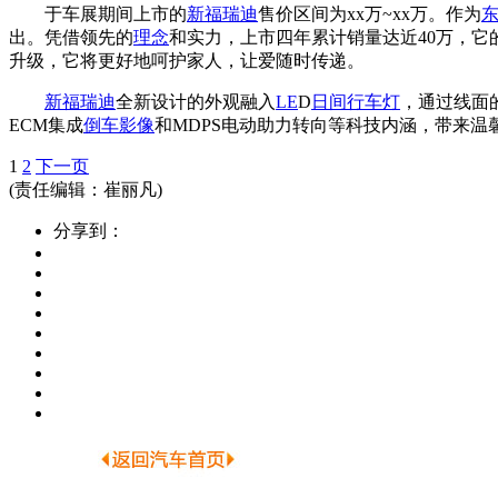
于车展期间上市的
新福瑞迪
售价区间为xx万~xx万。作为
出。凭借领先的
理念
和实力，上市四年累计销量达近40万，
升级，它将更好地呵护家人，让爱随时传递。
新福瑞迪
全新设计的外观融入
LE
D
日间行车灯
，通过线面
ECM集成
倒车影像
和MDPS电动助力转向等科技内涵，带来温
1
2
下一页
(责任编辑：崔丽凡)
分享到：