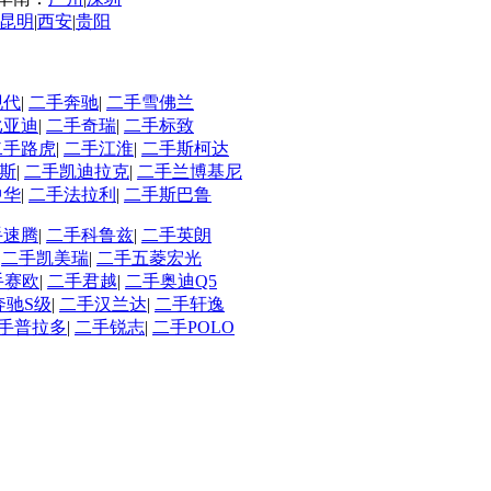
昆明
|
西安
|
贵阳
现代
|
二手奔驰
|
二手雪佛兰
比亚迪
|
二手奇瑞
|
二手标致
二手路虎
|
二手江淮
|
二手斯柯达
斯
|
二手凯迪拉克
|
二手兰博基尼
中华
|
二手法拉利
|
二手斯巴鲁
手速腾
|
二手科鲁兹
|
二手英朗
|
二手凯美瑞
|
二手五菱宏光
手赛欧
|
二手君越
|
二手奥迪Q5
奔驰S级
|
二手汉兰达
|
二手轩逸
手普拉多
|
二手锐志
|
二手POLO