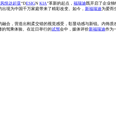
东风悦达起亚
“D
ES
IG
N
KIA
”革新的起点，
福瑞迪
既开启了企业独
它的出现为中国千万家庭带来了精彩改变。如今，
新福瑞迪
为爱而
的融合，营造出刚柔交错的视觉感受，彰显动感与新锐。内饰质
馨的驾乘体验。在近日举行的
试驾
会中，媒体评价
新福瑞迪
作为