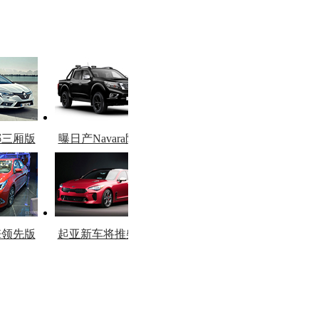
娜三厢版
曝日产Navara限量
图
版
擎领先版
起亚新车将推柴油
市
版