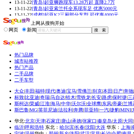
13-11-22
[青岛]起亚狮跑现车13.28万起 直降2.7万
看赛车宝贝争奇斗
车模美腿爆乳无惧
13-11-22
[青岛]起亚索兰托全系现车足 优惠5000元
艳
走光
13-11-22
[成都]起亚K2三厢部分车型 可优惠4000元
13-11-22
起亚K3最高优惠8000元 最低仅售9.68万元
上网从搜狗开始
13-11-22
深圳起亚K2优惠综合达7千:全系降价特卖
网页
新闻
13-11-22
[保定]起亚福瑞迪优惠1.38万元 现车销售
更多关于
起亚 革新
的新闻>>
热门品牌
相关推荐
城市站推荐
热门产品
悦达起亚福瑞迪缺点
二手品牌
起亚k5和索纳塔8...
二手车型
起亚k5和索纳塔8油耗
大众
|
丰田
|
福特
|
现代
|
奥迪
|
宝马
|
雪佛兰
|
别克
|
本田
|
日产
|
奔驰
悦达起亚k5真实报价
标致
|
比亚迪
|
奇瑞
|
马自达
|
铃木
|
雪铁龙
|
长安
|
路虎
|
保时捷
|
三
福瑞迪2014报价
斯柯达
|
荣威
|
江淮
|
海马
|
中华
|
沃尔沃
|
全球鹰
|
东风
|
帝豪
|
兰博
k5什么级别
斯巴鲁
|
MG
|
英菲尼迪
|
法拉利
|
奔腾
|
菲亚特
|
一汽
|
捷豹
|
MINI
|
华北:
北京
|
天津
|
石家庄
|
唐山
|
承德
|
张家口
|
秦皇岛
|
太原
|
大同
|
临沂
|
呼和浩特
东北：
哈尔滨
|
长春
|
沈阳
|
大连
华东：
上海
|
宁波
|
温州
华中：
郑州
|
新乡
|
洛阳
|
武汉
|
宜昌
|
长沙
|
合肥
|
南昌