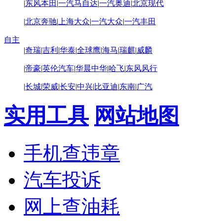
|
东风本田
|
一汽马自达
|
一汽奥迪
|
北京现代
|
北京奔驰
|
上海大众
|
一汽大众
|
一汽丰田
自主
|
奇瑞
|
吉利
|
华泰
|
全球鹰
|
海马
|
瑞麒
|
威麟
|
帝豪
|
英伦汽车
|
华晨中华
|
哈飞
|
东风风行
|
长城
|
荣威
|
长安
|
中兴
|
比亚迪
|
东南
|
广汽
实用工具
网站地图
手机查违章
汽车投诉
网上查油耗