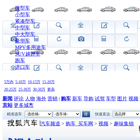
微型车
小型车
紧凑型车
中型车
中大型车
豪华车
MPV多用途车
SUV越野车
跑车
进口车
5万内
5-10万
10-15万
15-20万
20-25万
25-30万
30-50万
更高
新闻
评论
人物
海外
营销
|
购车
新车
导购
试驾
车型
图片
视频
京站
更多城市
精准选车:
快速直达:
汽车频道
>
购车_买车网
>
视频
>
趣味集锦