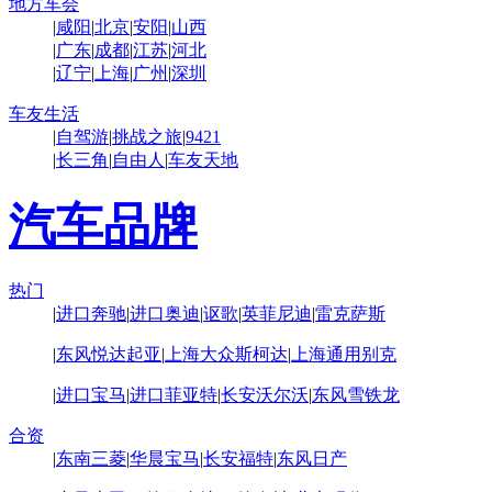
地方车会
|
咸阳
|
北京
|
安阳
|
山西
|
广东
|
成都
|
江苏
|
河北
|
辽宁
|
上海
|
广州
|
深圳
车友生活
|
自驾游
|
挑战之旅
|
9421
|
长三角
|
自由人
|
车友天地
汽车品牌
热门
|
进口奔驰
|
进口奥迪
|
讴歌
|
英菲尼迪
|
雷克萨斯
|
东风悦达起亚
|
上海大众斯柯达
|
上海通用别克
|
进口宝马
|
进口菲亚特
|
长安沃尔沃
|
东风雪铁龙
合资
|
东南三菱
|
华晨宝马
|
长安福特
|
东风日产