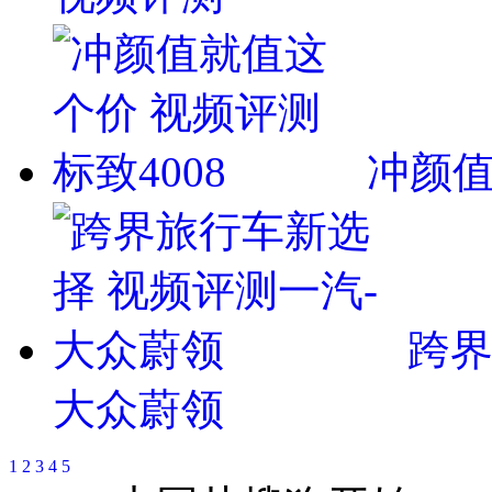
冲颜值
跨界
大众蔚领
1
2
3
4
5