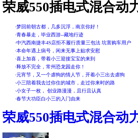
荣威550插电式混合动
·
梦回前朝古都，几多沉浮，南京你好！
·
青春暴走，毕业西游--藏地行迹
·
中汽西南捷丰4S店拒不履行质量三包法 坑害购车用户
·
本命年遇上病号，闲来无事上贴求安慰
·
喜上加喜，带着小三迎接宝宝的来到
·
释放不完全，常州恐龙园走你！
·
元宵节，又一个虐狗的情人节，开着小三出去虐狗
·
小三陪着我去过你住的城市，走过你来时的路
·
小女子一枚， 创业路漫漫，且行且认真
·
春节大功臣白小三的入门由来
荣威
550插电式混合动