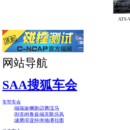
ATS-
网站导航
SAA搜狐车会
车型车会
|
福瑞迪
|
狮跑
|
迈腾
|
宝马
|
别克
|
科鲁兹
|
福克斯
|
乐风
|
速腾
|
菲亚特
|
奔驰
|
赛拉图