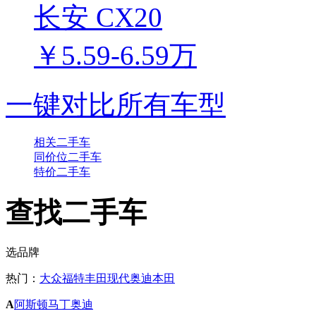
长安 CX20
￥5.59-6.59万
一键对比所有车型
相关二手车
同价位二手车
特价二手车
查找二手车
选品牌
热门：
大众
福特
丰田
现代
奥迪
本田
A
阿斯顿马丁
奥迪