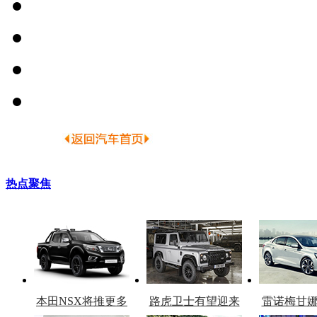
热点聚焦
本田NSX将推更多
路虎卫士有望迎来
雷诺梅甘