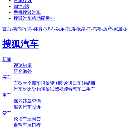
汽车投诉
加油e站
手机搜狐汽车
搜狐汽车移动应用>>
首页
-
新闻
-
军事
-
体育
-
NBA
-
娱乐
-
视频
-
股票
-
IT
-
汽车
-
房产
-
家居
-
搜狐汽车
新闻
评论
销量
研究
海外
买车
车型大全
新车
报价
评测
图片
进口车
经销商
汽车对比
导购
降价
试驾
视频
特惠车
二手车
用车
保养
违章查询
服务
汽车投诉
爱车
论坛
车迷
问答
自驾
车展
口碑