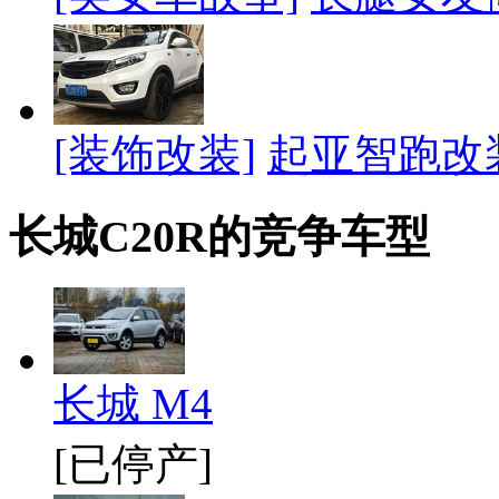
[装饰改装]
起亚智跑改
长城C20R的竞争车型
长城 M4
[已停产]