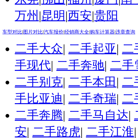
万州
|
昆明
|
西安
|
贵阳
车型对比
|
图片对比
|
汽车报价
|
经销商大全
|
购车计算器
|
违章查询
二手大众
|
二手起亚
|
二
手现代
|
二手奔驰
|
二手
二手别克
|
二手本田
|
二
手比亚迪
|
二手奇瑞
|
二
二手奔腾
|
二手马自达
|
安
|
二手路虎
|
二手江淮