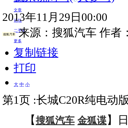
文章
2013年11月29日00:00
论坛
来源：
搜狐汽车
作者
二手车
更多
复制链接
打印
大
中
小
第1页 :长城C20R纯电
【
】
搜狐汽车
金狐谍