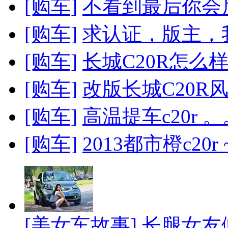
[购车]
不看到最后你会后
[购车]
求认证，版主，
[购车]
长城C20R怎么样
[购车]
改版长城C20R风
[购车]
高温提车c20r 
[购车]
2013都市橙c20r 
[美女车故事]
长腿女友