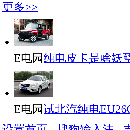
更多>>
E电园
纯电皮卡是啥妖
E电园
试北汽纯电EU26
设置首页
-
搜狗输入法
-