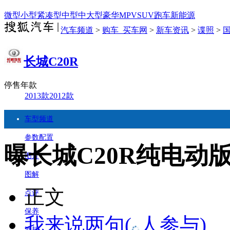
微型
小型
紧凑型
中型
中大型
豪华
MPV
SUV
跑车
新能源
汽车频道
>
购车_买车网
>
新车资讯
>
谍照
>
长城C20R
停售年款
2013款
2012款
车型频道
参数配置
曝长城C20R纯电动版
图片
图解
正文
点评
保养
我来说两句
(
人参与)
油耗