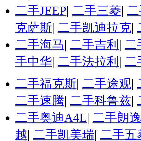
二手JEEP
|
二手三菱
|
二
克萨斯
|
二手凯迪拉克
|
二手海马
|
二手吉利
|
二
手中华
|
二手法拉利
|
二
二手福克斯
|
二手途观
|
二手速腾
|
二手科鲁兹
|
二手奥迪A4L
|
二手朗
越
|
二手凯美瑞
|
二手五