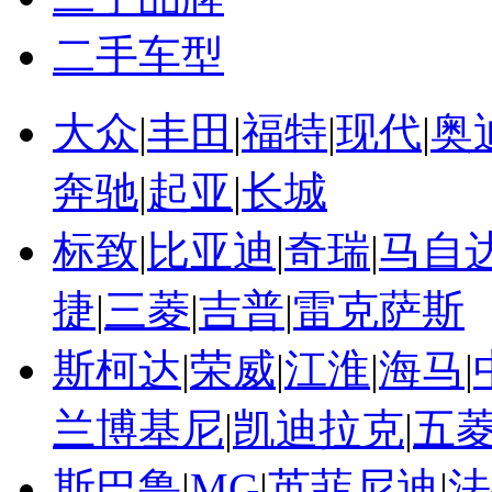
二手车型
大众
|
丰田
|
福特
|
现代
|
奥
奔驰
|
起亚
|
长城
标致
|
比亚迪
|
奇瑞
|
马自
捷
|
三菱
|
吉普
|
雷克萨斯
斯柯达
|
荣威
|
江淮
|
海马
|
兰博基尼
|
凯迪拉克
|
五
斯巴鲁
|
MG
|
英菲尼迪
|
法