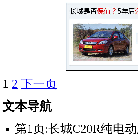
1
2
下一页
文本导航
第1页:长城C20R纯