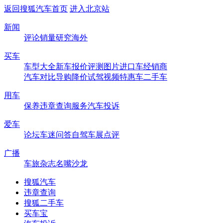
返回搜狐汽车首页
进入北京站
新闻
评论
销量
研究
海外
买车
车型大全
新车
报价
评测
图片
进口车
经销商
汽车对比
导购
降价
试驾
视频
特惠车
二手车
用车
保养
违章查询
服务
汽车投诉
爱车
论坛
车迷
问答
自驾
车展
点评
广播
车旅杂志
名嘴沙龙
搜狐汽车
违章查询
搜狐二手车
买车宝