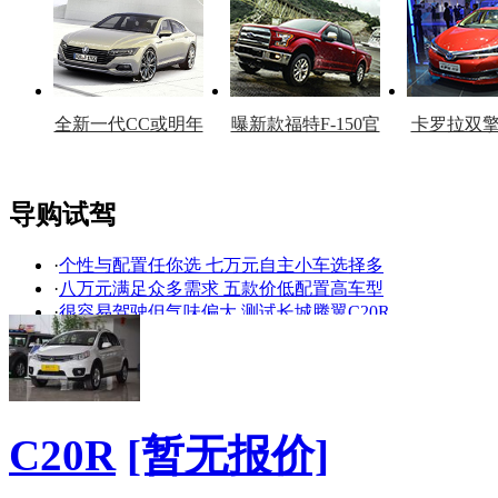
车型
复产
官
全新一代CC或明年
曝新款福特F-150官
卡罗拉双
上市
图
上
导购试驾
·
个性与配置任你选 七万元自主小车选择多
看赛车宝贝争奇斗
车模美腿爆乳无惧
·
八万元满足众多需求 五款价低配置高车型
艳
走光
·
很容易驾驶但气味偏大 测试长城腾翼C20R
·
油价重回高点 七万元节油实用自主车推荐
·
真的跨界了吗？ 七款新老跨界车对比导购
·
舒适与实用性兼备 试驾体验长城腾翼C20R
·
精准选车 七万元两厢小车代步、出游皆宜
·
十一居家出游 五款十万元大空间车型推荐
C20R
[暂无报价]
·
超越自由的心 长城腾翼C20R抢先静态评测