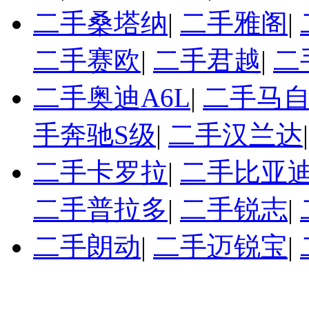
二手桑塔纳
|
二手雅阁
|
二手赛欧
|
二手君越
|
二
二手奥迪A6L
|
二手马自
手奔驰S级
|
二手汉兰达
二手卡罗拉
|
二手比亚迪
二手普拉多
|
二手锐志
|
二手朗动
|
二手迈锐宝
|