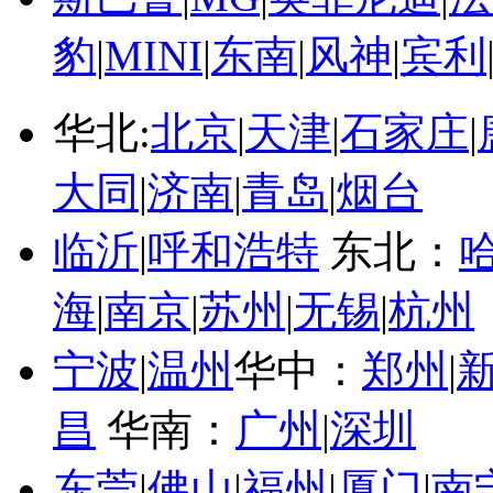
豹
|
MINI
|
东南
|
风神
|
宾利
华北:
北京
|
天津
|
石家庄
|
大同
|
济南
|
青岛
|
烟台
临沂
|
呼和浩特
东北：
海
|
南京
|
苏州
|
无锡
|
杭州
宁波
|
温州
华中：
郑州
|
昌
华南：
广州
|
深圳
东莞
|
佛山
|
福州
|
厦门
|
南