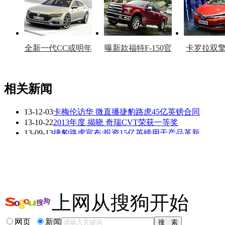
全新一代CC或明年
曝新款福特F-150官
卡罗拉双
上市
图
上
相关新闻
13-12-03
卡梅伦访华 微直播捷豹路虎45亿英镑合同
看赛车宝贝争奇斗
车模美腿爆乳无惧
13-10-22
2013年度 揭晓 奇瑞CVT荣获一等奖
艳
走光
13-09-13
捷豹路虎宣布:投资15亿英镑用于产品革新
13-09-11
塔塔向英国工厂投15亿英镑 2015年将量产
13-09-09
科幻到现实 天大作品获智能汽车赛一等奖
13-08-16
成都锦华起亚荣获售后技能大赛一等奖!
相关推荐
上网从搜狗开始
英国彩票巨奖
英国入境可以带多...
网页
新闻