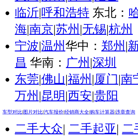
临沂
|
呼和浩特
东北：
海
|
南京
|
苏州
|
无锡
|
杭州
宁波
|
温州
华中：
郑州
|
昌
华南：
广州
|
深圳
东莞
|
佛山
|
福州
|
厦门
|
南
万州
|
昆明
|
西安
|
贵阳
车型对比
|
图片对比
|
汽车报价
|
经销商大全
|
购车计算器
|
违章查询
二手大众
|
二手起亚
|
二