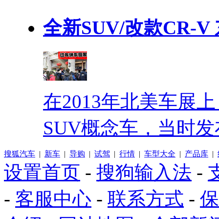
全新SUV/改款CR-
在2013年北美车展
SUV概念车，当时发
搜狐汽车
|
新车
|
导购
|
试驾
|
行情
|
车型大全
|
产品库
|
设置首页
-
搜狗输入法
-
-
客服中心
-
联系方式
-
保