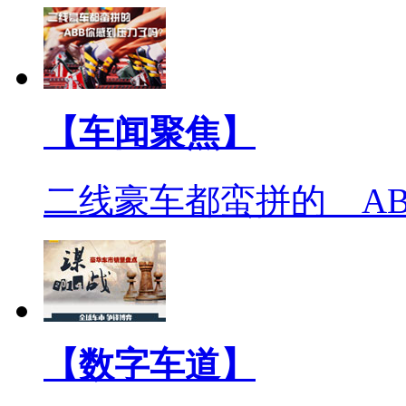
【车闻聚焦】
二线豪车都蛮拼的 A
【数字车道】