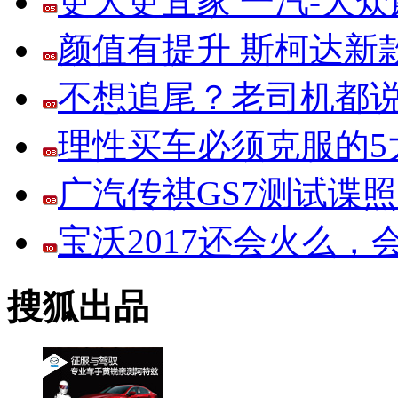
更大更宜家 一汽-大
颜值有提升 斯柯达新
不想追尾？老司机都说
理性买车必须克服的5大
广汽传祺GS7测试谍
宝沃2017还会火么
搜狐出品