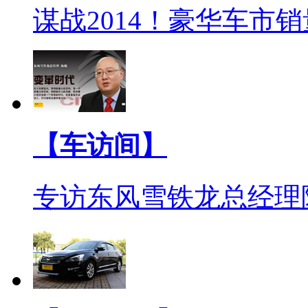
谋战2014！豪华车市
【车访间】
专访东风雪铁龙总经理