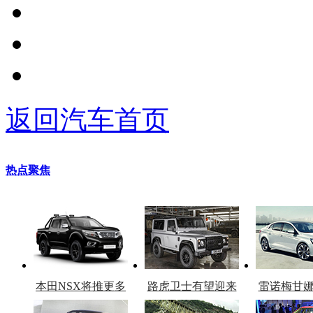
返回汽车首页
热点聚焦
本田NSX将推更多
路虎卫士有望迎来
雷诺梅甘
车型
复产
官