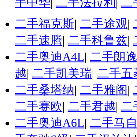
手中华
|
二手法拉利
|
二
二手福克斯
|
二手途观
|
二手速腾
|
二手科鲁兹
|
二手奥迪A4L
|
二手朗
越
|
二手凯美瑞
|
二手五
二手桑塔纳
|
二手雅阁
|
二手赛欧
|
二手君越
|
二
二手奥迪A6L
|
二手马自