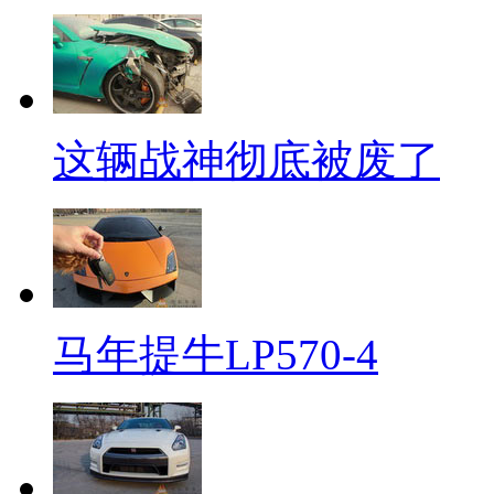
这辆战神彻底被废了
马年提牛LP570-4