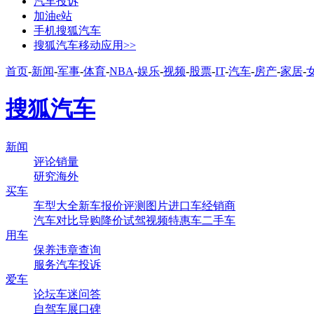
汽车投诉
加油e站
手机搜狐汽车
搜狐汽车移动应用>>
首页
-
新闻
-
军事
-
体育
-
NBA
-
娱乐
-
视频
-
股票
-
IT
-
汽车
-
房产
-
家居
-
搜狐汽车
新闻
评论
销量
研究
海外
买车
车型大全
新车
报价
评测
图片
进口车
经销商
汽车对比
导购
降价
试驾
视频
特惠车
二手车
用车
保养
违章查询
服务
汽车投诉
爱车
论坛
车迷
问答
自驾
车展
口碑