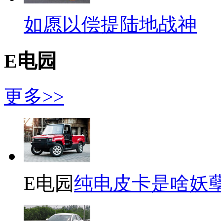
如愿以偿提陆地战神
E电园
更多>>
E电园
纯电皮卡是啥妖