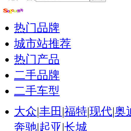
在英国存英镑利息
2亿英镑大奖
英国第四频道
英国兄弟得到40亿英镑
热门品牌
城市站推荐
热门产品
二手品牌
二手车型
大众
|
丰田
|
福特
|
现代
|
奥
奔驰
|
起亚
|
长城