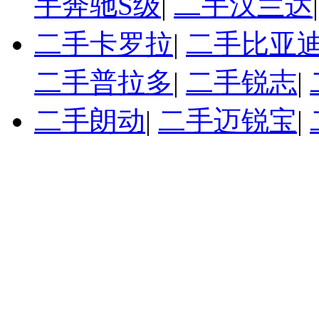
手奔驰S级
|
二手汉兰达
二手卡罗拉
|
二手比亚迪
二手普拉多
|
二手锐志
|
二手朗动
|
二手迈锐宝
|