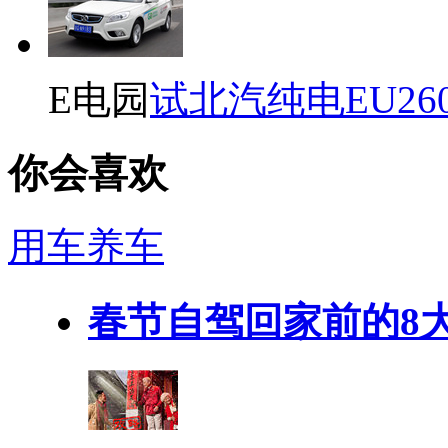
E电园
试北汽纯电EU26
你会喜欢
用车养车
春节自驾回家前的8