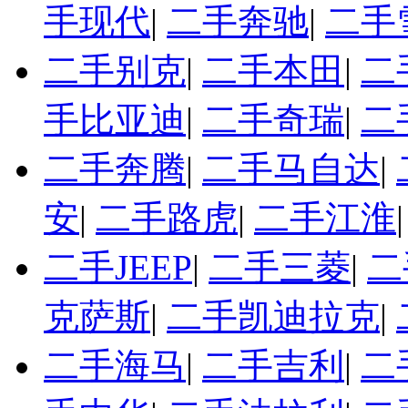
手现代
|
二手奔驰
|
二手
二手别克
|
二手本田
|
二
手比亚迪
|
二手奇瑞
|
二
二手奔腾
|
二手马自达
|
安
|
二手路虎
|
二手江淮
二手JEEP
|
二手三菱
|
二
克萨斯
|
二手凯迪拉克
|
二手海马
|
二手吉利
|
二