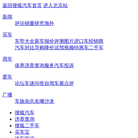
返回搜狐汽车首页
进入北京站
新闻
评论
销量
研究
海外
买车
车型大全
新车
报价
评测
图片
进口车
经销商
汽车对比
导购
降价
试驾
视频
特惠车
二手车
用车
保养
违章查询
服务
汽车投诉
爱车
论坛
车迷
问答
自驾
车展
点评
广播
车旅杂志
名嘴沙龙
搜狐汽车
违章查询
搜狐二手车
买车宝