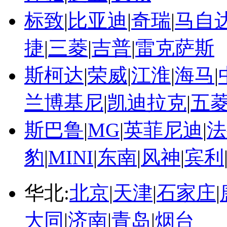
标致
|
比亚迪
|
奇瑞
|
马自
捷
|
三菱
|
吉普
|
雷克萨斯
斯柯达
|
荣威
|
江淮
|
海马
|
兰博基尼
|
凯迪拉克
|
五
斯巴鲁
|
MG
|
英菲尼迪
|
法
豹
|
MINI
|
东南
|
风神
|
宾利
华北:
北京
|
天津
|
石家庄
|
大同
|
济南
|
青岛
|
烟台