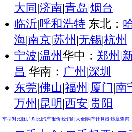
大同
|
济南
|
青岛
|
烟台
临沂
|
呼和浩特
东北：
海
|
南京
|
苏州
|
无锡
|
杭州
宁波
|
温州
华中：
郑州
|
昌
华南：
广州
|
深圳
东莞
|
佛山
|
福州
|
厦门
|
南
万州
|
昆明
|
西安
|
贵阳
车型对比
|
图片对比
|
汽车报价
|
经销商大全
|
购车计算器
|
违章查询