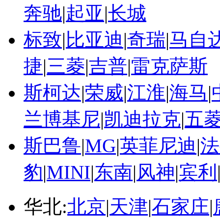
奔驰
|
起亚
|
长城
标致
|
比亚迪
|
奇瑞
|
马自
捷
|
三菱
|
吉普
|
雷克萨斯
斯柯达
|
荣威
|
江淮
|
海马
|
兰博基尼
|
凯迪拉克
|
五
斯巴鲁
|
MG
|
英菲尼迪
|
法
豹
|
MINI
|
东南
|
风神
|
宾利
华北:
北京
|
天津
|
石家庄
|