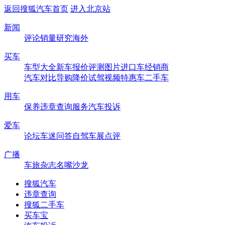
返回搜狐汽车首页
进入北京站
新闻
评论
销量
研究
海外
买车
车型大全
新车
报价
评测
图片
进口车
经销商
汽车对比
导购
降价
试驾
视频
特惠车
二手车
用车
保养
违章查询
服务
汽车投诉
爱车
论坛
车迷
问答
自驾
车展
点评
广播
车旅杂志
名嘴沙龙
搜狐汽车
违章查询
搜狐二手车
买车宝