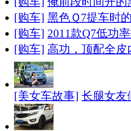
[购车]
俺前段时间开的
[购车]
黑色Ｑ7提车时
[购车]
2011款Q7低功
[购车]
高功，顶配全皮内
[美女车故事]
长腿女友