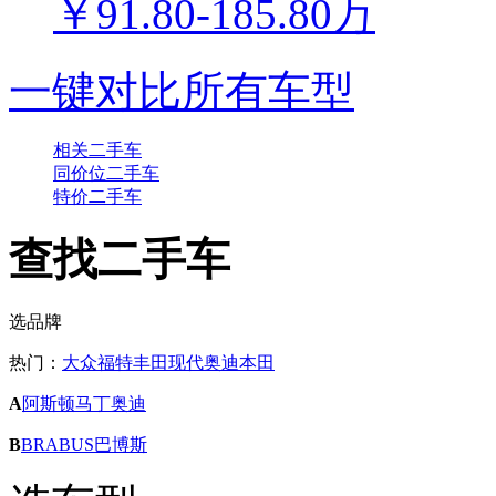
￥91.80-185.80万
一键对比所有车型
相关二手车
同价位二手车
特价二手车
查找二手车
选品牌
热门：
大众
福特
丰田
现代
奥迪
本田
A
阿斯顿马丁
奥迪
B
BRABUS巴博斯