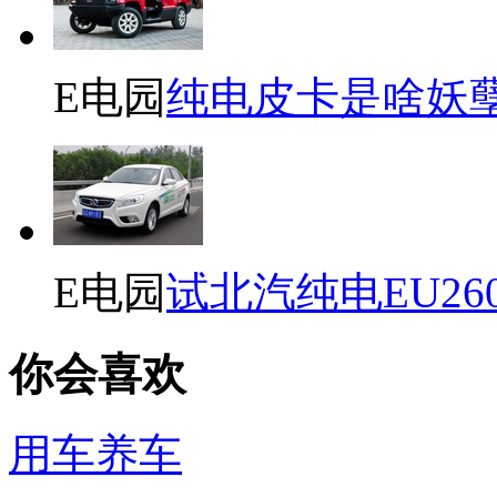
E电园
纯电皮卡是啥妖
E电园
试北汽纯电EU26
你会喜欢
用车养车