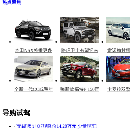
热点聚焦
本田NSX将推更多
路虎卫士有望迎来
雷诺梅甘
车型
复产
官
全新一代CC或明年
曝新款福特F-150官
卡罗拉双
上市
图
上
导购试驾
·
[无锡]奥迪Q7现降价14.28万元 少量现车!
看赛车宝贝争奇斗
车模美腿爆乳无惧