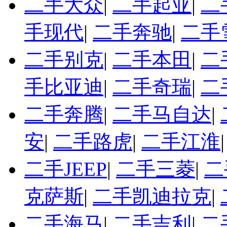
二手大众
|
二手起亚
|
二
手现代
|
二手奔驰
|
二手
二手别克
|
二手本田
|
二
手比亚迪
|
二手奇瑞
|
二
二手奔腾
|
二手马自达
|
安
|
二手路虎
|
二手江淮
二手JEEP
|
二手三菱
|
二
克萨斯
|
二手凯迪拉克
|
二手海马
|
二手吉利
|
二