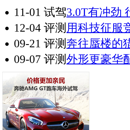
11-01
试驾
3.0T有冲劲
12-04
评测
用科技征服竞
09-21
评测
奔往蜃楼的猎
09-07
评测
外形更豪华配