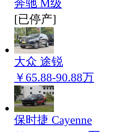
奔驰 M级
[已停产]
大众 途锐
￥65.88-90.88万
保时捷 Cayenne