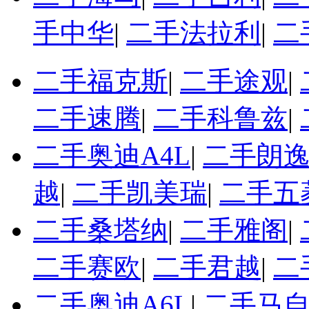
手中华
|
二手法拉利
|
二
二手福克斯
|
二手途观
|
二手速腾
|
二手科鲁兹
|
二手奥迪A4L
|
二手朗
越
|
二手凯美瑞
|
二手五
二手桑塔纳
|
二手雅阁
|
二手赛欧
|
二手君越
|
二
二手奥迪A6L
|
二手马自