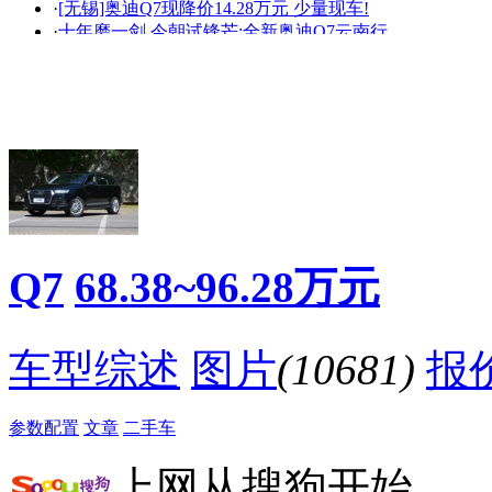
·
[无锡]奥迪Q7现降价14.28万元 少量现车!
艳
走光
·
十年磨一剑 今朝试锋芒:全新奥迪Q7云南行
·
17奥迪q7新款现车价格 16款奥迪q7行情配置
·
奥迪2017款q7配置尺寸 奥迪Q7报价2016款
·
16款欧规版奥迪Q7操控轻松自如
·
奥迪Q7现车 欧版奥迪Q7配置
·
车灯都这么美，能提一辆来约妹，人生也是完美了！
·
17款美规版奥迪Q7强劲的驱动力令人惊叹
·
[无锡]奥迪Q7最高降价5.4万元! 少量现车
降价促销
Q7
68.38~96.28万元
车型综述
图片
(10681)
报
参数配置
文章
二手车
上网从搜狗开始