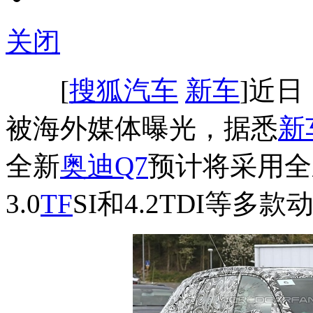
关闭
[
搜狐汽车
新车
]近
被海外媒体曝光，据悉
新
全新
奥迪Q7
预计将采用全
3.0
TF
SI和4.2TDI等多