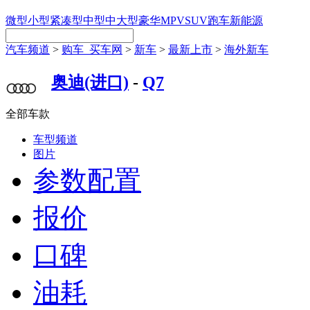
微型
小型
紧凑型
中型
中大型
豪华
MPV
SUV
跑车
新能源
汽车频道
>
购车_买车网
>
新车
>
最新上市
>
海外新车
奥迪(进口)
-
Q7
全部车款
车型频道
图片
参数配置
报价
口碑
油耗