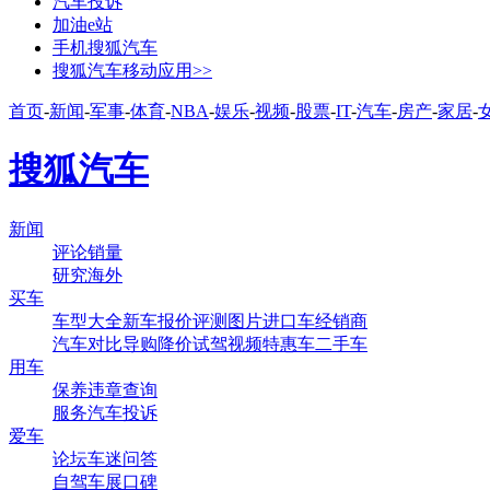
汽车投诉
加油e站
手机搜狐汽车
搜狐汽车移动应用>>
首页
-
新闻
-
军事
-
体育
-
NBA
-
娱乐
-
视频
-
股票
-
IT
-
汽车
-
房产
-
家居
-
搜狐汽车
新闻
评论
销量
研究
海外
买车
车型大全
新车
报价
评测
图片
进口车
经销商
汽车对比
导购
降价
试驾
视频
特惠车
二手车
用车
保养
违章查询
服务
汽车投诉
爱车
论坛
车迷
问答
自驾
车展
口碑