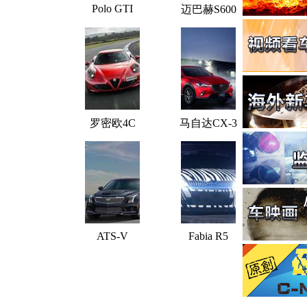
Polo GTI
迈巴赫S600
罗密欧4C
马自达CX-3
ATS-V
Fabia R5