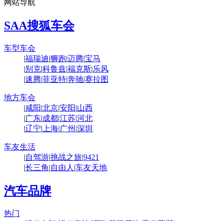
网站导航
SAA搜狐车会
车型车会
|
福瑞迪
|
狮跑
|
迈腾
|
宝马
|
别克
|
科鲁兹
|
福克斯
|
乐风
|
速腾
|
菲亚特
|
奔驰
|
赛拉图
地方车会
|
咸阳
|
北京
|
安阳
|
山西
|
广东
|
成都
|
江苏
|
河北
|
辽宁
|
上海
|
广州
|
深圳
车友生活
|
自驾游
|
挑战之旅
|
9421
|
长三角
|
自由人
|
车友天地
汽车品牌
热门