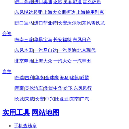
|
进口奔驰
|
进口奥迪
|
讴歌
|
英菲尼迪
|
雷克萨斯
|
东风悦达起亚
|
上海大众斯柯达
|
上海通用别克
|
进口宝马
|
进口菲亚特
|
长安沃尔沃
|
东风雪铁龙
合资
|
东南三菱
|
华晨宝马
|
长安福特
|
东风日产
|
东风本田
|
一汽马自达
|
一汽奥迪
|
北京现代
|
北京奔驰
|
上海大众
|
一汽大众
|
一汽丰田
自主
|
奇瑞
|
吉利
|
华泰
|
全球鹰
|
海马
|
瑞麒
|
威麟
|
帝豪
|
英伦汽车
|
华晨中华
|
哈飞
|
东风风行
|
长城
|
荣威
|
长安
|
中兴
|
比亚迪
|
东南
|
广汽
实用工具
网站地图
手机查违章