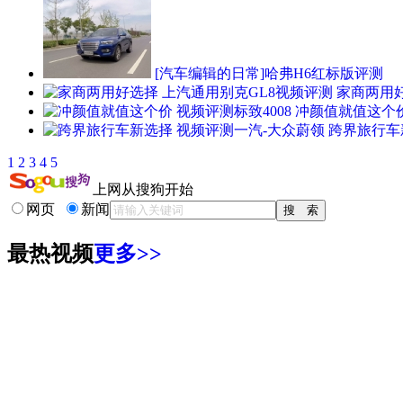
[汽车编辑的日常]哈弗H6红标版评测
家商两用好
冲颜值就值这个价
跨界旅行车
1
2
3
4
5
上网从搜狗开始
网页
新闻
最热视频
更多>>