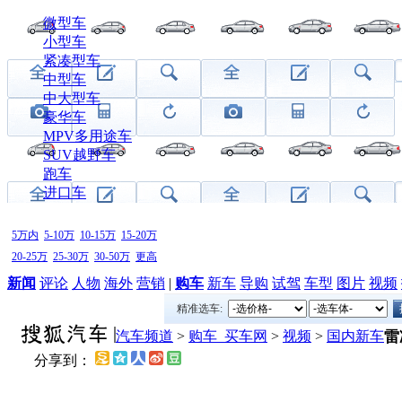
微型车
小型车
紧凑型车
中型车
中大型车
豪华车
MPV多用途车
SUV越野车
跑车
进口车
5万内
5-10万
10-15万
15-20万
20-25万
25-30万
30-50万
更高
新闻
评论
人物
海外
营销
|
购车
新车
导购
试驾
车型
图片
视频
精准选车:
汽车频道
>
购车_买车网
>
视频
>
国内新车
雷
分享到：