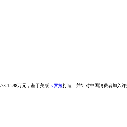
过慢或浏览器禁用了JavaScript，请检查网速或浏览器设置后
.78-15.98万元，基于美版
卡罗拉
打造，并针对中国消费者加入许