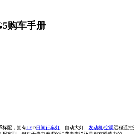
G5购车手册
系标配，拥有
LE
D
日间行车灯
、自动大灯、
发动机
/
空调
远程遥控
高配车型，但对于囊中羞涩的消费者来说还是很有诱惑力的。