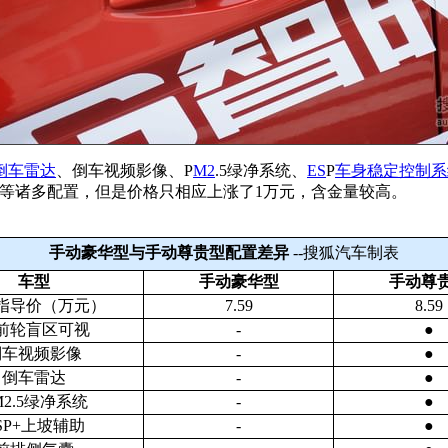
倒车雷达
、倒车视频影像、P
M2
.5绿净系统、
ES
P
车身稳定控制系
等诸多配置，但是价格只相应上涨了1万元，含金量较高。
手动豪华型与手动尊贵型配置差异
--搜狐汽车制表
车型
手动豪华型
手动尊
指导价（万元）
7.59
8.59
前轮盲区可视
-
●
倒车视频影像
-
●
倒车雷达
-
●
M2.5绿净系统
-
●
SP+上坡辅助
-
●