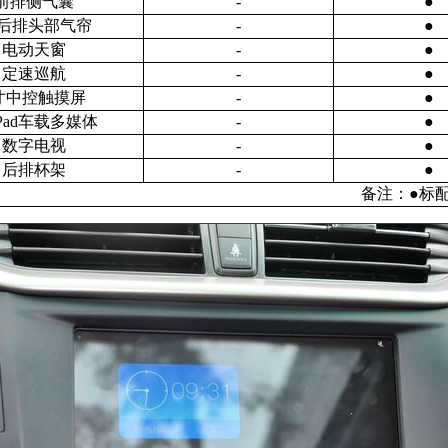
前排侧气囊
-
●
/后排头部气帘
-
●
电动天窗
-
●
定速巡航
-
●
寸中控触摸屏
-
●
rPad车载多媒体
-
●
数字电视
-
●
后排杯架
-
●
备注：●标配 