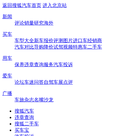
返回搜狐汽车首页
进入北京站
新闻
评论
销量
研究
海外
买车
车型大全
新车
报价
评测
图片
进口车
经销商
汽车对比
导购
降价
试驾
视频
特惠车
二手车
用车
保养
违章查询
服务
汽车投诉
爱车
论坛
车迷
问答
自驾
车展
点评
广播
车旅杂志
名嘴沙龙
搜狐汽车
违章查询
搜狐二手车
买车宝