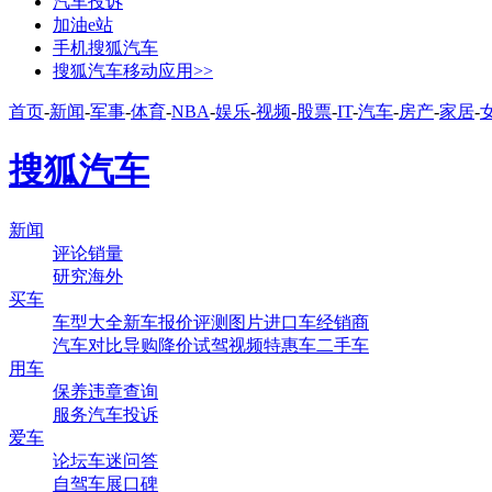
汽车投诉
加油e站
手机搜狐汽车
搜狐汽车移动应用>>
首页
-
新闻
-
军事
-
体育
-
NBA
-
娱乐
-
视频
-
股票
-
IT
-
汽车
-
房产
-
家居
-
搜狐汽车
新闻
评论
销量
研究
海外
买车
车型大全
新车
报价
评测
图片
进口车
经销商
汽车对比
导购
降价
试驾
视频
特惠车
二手车
用车
保养
违章查询
服务
汽车投诉
爱车
论坛
车迷
问答
自驾
车展
口碑