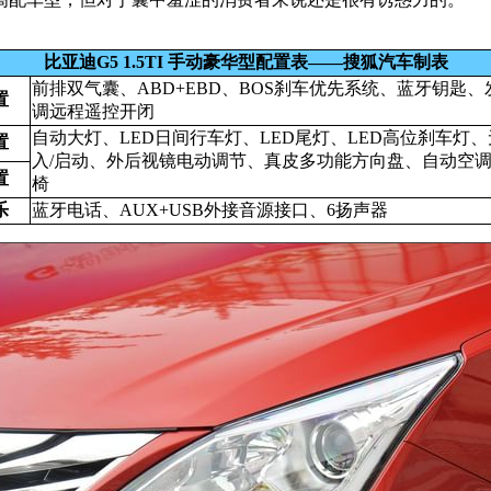
比亚迪G5 1.5TI 手动豪华型配置表——搜狐汽车制表
前排双气囊、ABD+EBD、BOS刹车优先系统、蓝牙钥匙、
置
调远程遥控开闭
自动大灯、LED日间行车灯、LED尾灯、LED高位刹车灯
置
入/启动、外后视镜电动调节、真皮多功能方向盘、自动空
置
椅
乐
蓝牙电话、AUX+USB外接音源接口、6扬声器