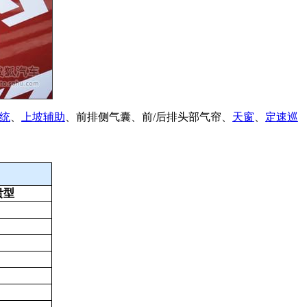
统
、
上坡辅助
、前排侧气囊、前/后排头部气帘、
天窗
、
定速巡
贵型