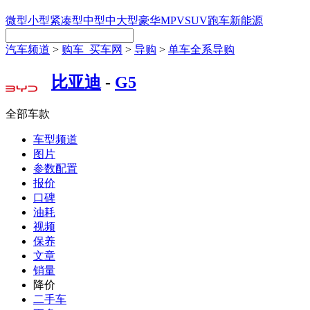
微型
小型
紧凑型
中型
中大型
豪华
MPV
SUV
跑车
新能源
汽车频道
>
购车_买车网
>
导购
>
单车全系导购
比亚迪
-
G5
全部车款
车型频道
图片
参数配置
报价
口碑
油耗
视频
保养
文章
销量
降价
二手车