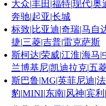
大众
|
丰田
|
福特
|
现代
|
奥
奔驰
|
起亚
|
长城
标致
|
比亚迪
|
奇瑞
|
马自
捷
|
三菱
|
吉普
|
雷克萨斯
斯柯达
|
荣威
|
江淮
|
海马
|
兰博基尼
|
凯迪拉克
|
五
斯巴鲁
|
MG
|
英菲尼迪
|
法
豹
|
MINI
|
东南
|
风神
|
宾利