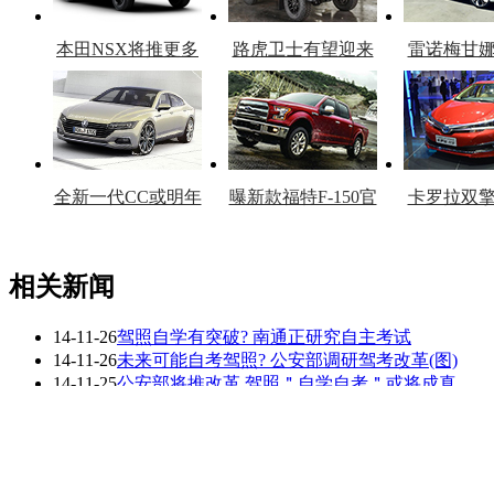
本田NSX将推更多
路虎卫士有望迎来
雷诺梅甘
车型
复产
官
全新一代CC或明年
曝新款福特F-150官
卡罗拉双
上市
图
上
相关新闻
14-11-26
驾照自学有突破? 南通正研究自主考试
看赛车宝贝争奇斗
车模美腿爆乳无惧
14-11-26
未来可能自考驾照? 公安部调研驾考改革(图)
艳
走光
14-11-25
公安部将推改革 驾照＂自学自考＂或将成真
14-11-25
驾考改革 驾照“自学自考”有望成为现实
14-11-25
公安部调研驾照自学自考 已公开征求意见
14-10-22
【今日话题】救护车闯红灯引发车祸,为救人就可
更多关于
救人 驾照
的新闻>>