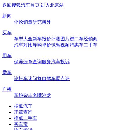
返回搜狐汽车首页
进入北京站
新闻
评论
销量
研究
海外
买车
车型大全
新车
报价
评测
图片
进口车
经销商
汽车对比
导购
降价
试驾
视频
特惠车
二手车
用车
保养
违章查询
服务
汽车投诉
爱车
论坛
车迷
问答
自驾
车展
点评
广播
车旅杂志
名嘴沙龙
搜狐汽车
违章查询
搜狐二手车
买车宝