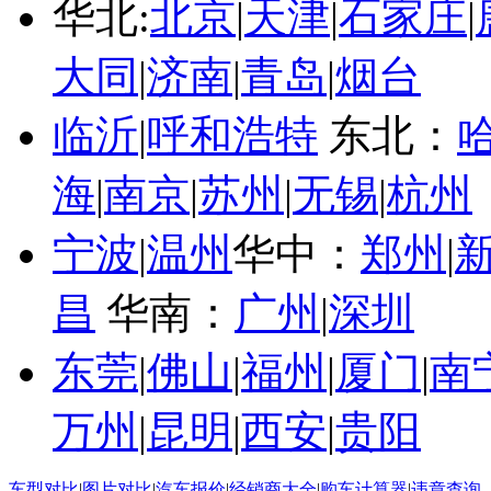
华北:
北京
|
天津
|
石家庄
|
大同
|
济南
|
青岛
|
烟台
临沂
|
呼和浩特
东北：
海
|
南京
|
苏州
|
无锡
|
杭州
宁波
|
温州
华中：
郑州
|
昌
华南：
广州
|
深圳
东莞
|
佛山
|
福州
|
厦门
|
南
万州
|
昆明
|
西安
|
贵阳
车型对比
|
图片对比
|
汽车报价
|
经销商大全
|
购车计算器
|
违章查询