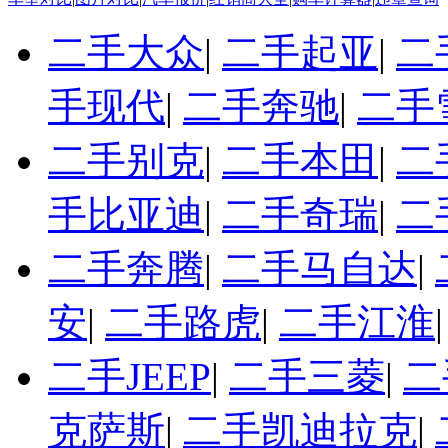
二手大众
|
二手起亚
|
二
手现代
|
二手奔驰
|
二手
二手别克
|
二手本田
|
二
手比亚迪
|
二手奇瑞
|
二
二手奔腾
|
二手马自达
|
安
|
二手路虎
|
二手江淮
二手JEEP
|
二手三菱
|
二
克萨斯
|
二手凯迪拉克
|