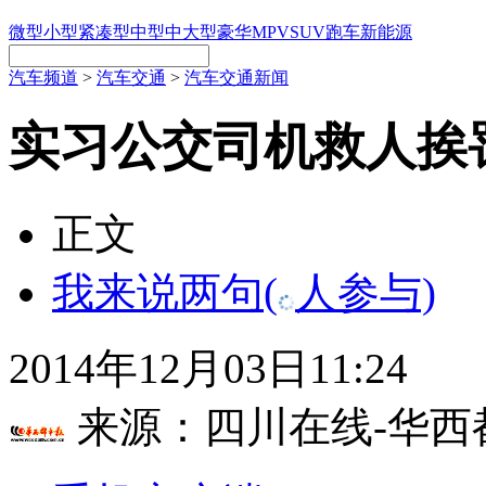
微型
小型
紧凑型
中型
中大型
豪华
MPV
SUV
跑车
新能源
汽车频道
>
汽车交通
>
汽车交通新闻
实习公交司机救人挨
正文
我来说两句
(
人参与)
2014年12月03日11:24
来源：
四川在线-华西