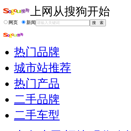
上网从搜狗开始
相关推荐
网页
新闻
实习驾照到期
驾照降级后如何恢复
榆林驾照降级
实习驾照扣分有什...
热门品牌
驾照降级怎么办
a1驾照降级谁要
城市站推荐
热门产品
二手品牌
二手车型