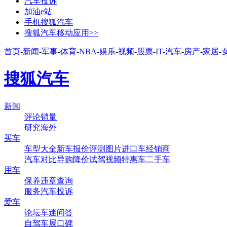
汽车投诉
加油e站
手机搜狐汽车
搜狐汽车移动应用>>
首页
-
新闻
-
军事
-
体育
-
NBA
-
娱乐
-
视频
-
股票
-
IT
-
汽车
-
房产
-
家居
-
搜狐汽车
新闻
评论
销量
研究
海外
买车
车型大全
新车
报价
评测
图片
进口车
经销商
汽车对比
导购
降价
试驾
视频
特惠车
二手车
用车
保养
违章查询
服务
汽车投诉
爱车
论坛
车迷
问答
自驾
车展
口碑