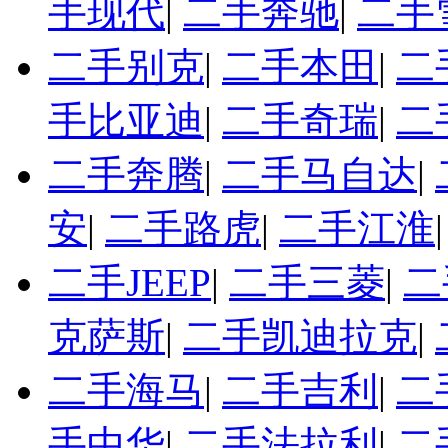
手现代
|
二手奔驰
|
二手
二手别克
|
二手本田
|
二
手比亚迪
|
二手奇瑞
|
二
二手奔腾
|
二手马自达
|
安
|
二手路虎
|
二手江淮
二手JEEP
|
二手三菱
|
二
克萨斯
|
二手凯迪拉克
|
二手海马
|
二手吉利
|
二
手中华
|
二手法拉利
|
二