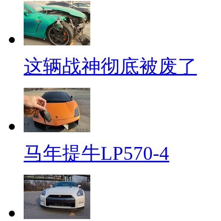
这辆战神彻底被废了
马年提牛LP570-4