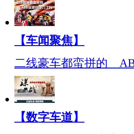
【车闻聚焦】
二线豪车都蛮拼的 A
【数字车道】