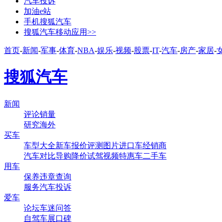
汽车投诉
加油e站
手机搜狐汽车
搜狐汽车移动应用>>
首页
-
新闻
-
军事
-
体育
-
NBA
-
娱乐
-
视频
-
股票
-
IT
-
汽车
-
房产
-
家居
-
搜狐汽车
新闻
评论
销量
研究
海外
买车
车型大全
新车
报价
评测
图片
进口车
经销商
汽车对比
导购
降价
试驾
视频
特惠车
二手车
用车
保养
违章查询
服务
汽车投诉
爱车
论坛
车迷
问答
自驾
车展
口碑