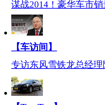
谋战2014！豪华车市
【车访间】
专访东风雪铁龙总经理