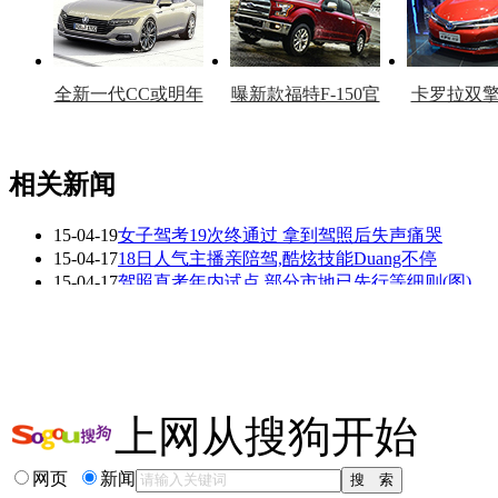
全新一代CC或明年
曝新款福特F-150官
卡罗拉双
上市
图
上
相关新闻
15-04-19
女子驾考19次终通过 拿到驾照后失声痛哭
看赛车宝贝争奇斗
车模美腿爆乳无惧
15-04-17
18日人气主播亲陪驾,酷炫技能Duang不停
艳
走光
15-04-17
驾照直考年内试点 部分市地已先行等细则(图)
15-04-17
云南昆明年内试点预约考驾照 可异地考试
15-04-17
驾照自学直考试点工作或将在7月全面铺开(图)
15-04-17
2015年7月起驾照自学直考 青岛暂不执行!
更多关于
陪驾 驾照
的新闻>>
上网从搜狗开始
相关推荐
网页
新闻
成都考驾照要多少钱