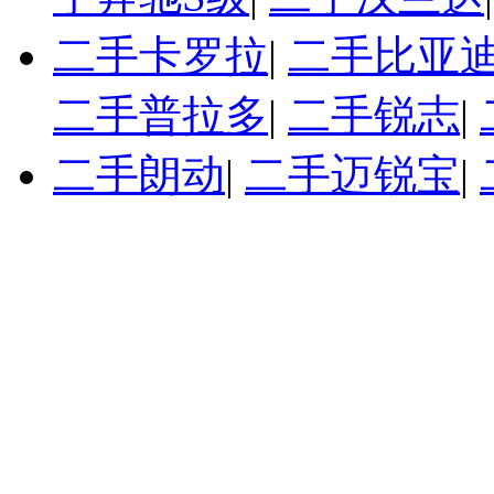
二手卡罗拉
|
二手比亚迪
二手普拉多
|
二手锐志
|
二手朗动
|
二手迈锐宝
|