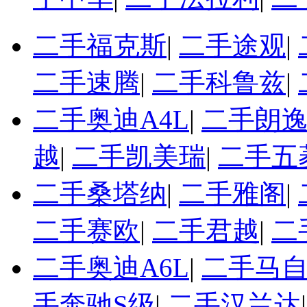
二手福克斯
|
二手途观
|
二手速腾
|
二手科鲁兹
|
二手奥迪A4L
|
二手朗
越
|
二手凯美瑞
|
二手五
二手桑塔纳
|
二手雅阁
|
二手赛欧
|
二手君越
|
二
二手奥迪A6L
|
二手马自
手奔驰S级
|
二手汉兰达