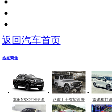
返回汽车首页
热点聚焦
本田NSX将推更多
路虎卫士有望迎来
雷诺梅甘
车型
复产
官