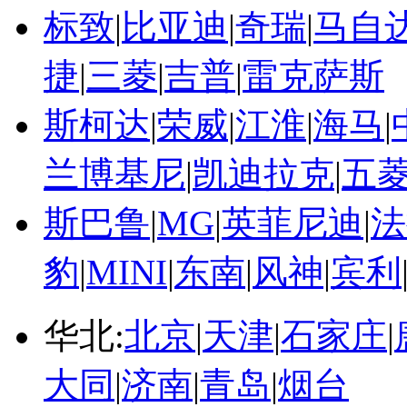
标致
|
比亚迪
|
奇瑞
|
马自
捷
|
三菱
|
吉普
|
雷克萨斯
斯柯达
|
荣威
|
江淮
|
海马
|
兰博基尼
|
凯迪拉克
|
五
斯巴鲁
|
MG
|
英菲尼迪
|
法
豹
|
MINI
|
东南
|
风神
|
宾利
华北:
北京
|
天津
|
石家庄
|
大同
|
济南
|
青岛
|
烟台