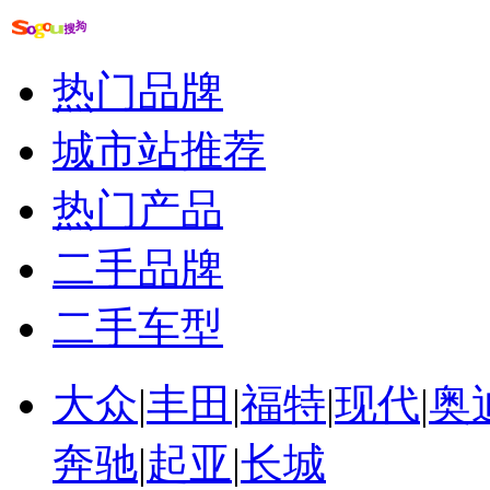
邯郸驾照直考
成都最大的陪驾结构
石家庄驾照直考
热门品牌
成都考驾照艰辛吐槽
成都驾照分
城市站推荐
热门产品
二手品牌
二手车型
大众
|
丰田
|
福特
|
现代
|
奥
奔驰
|
起亚
|
长城