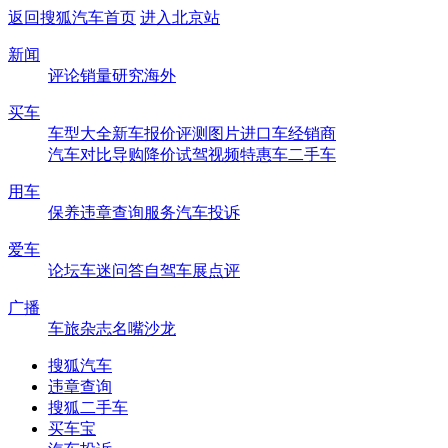
返回搜狐汽车首页
进入北京站
新闻
评论
销量
研究
海外
买车
车型大全
新车
报价
评测
图片
进口车
经销商
汽车对比
导购
降价
试驾
视频
特惠车
二手车
用车
保养
违章查询
服务
汽车投诉
爱车
论坛
车迷
问答
自驾
车展
点评
广播
车旅杂志
名嘴沙龙
搜狐汽车
违章查询
搜狐二手车
买车宝