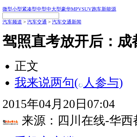
微型
小型
紧凑型
中型
中大型
豪华
MPV
SUV
跑车
新能源
汽车频道
>
汽车交通
>
汽车交通新闻
驾照直考放开后：成
正文
我来说两句
(
人参与)
2015年04月20日07:04
来源：
四川在线-华西