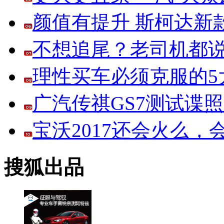
颜值有提升 斯柯达新
不想追尾？老司机都说
理性买车必须克服的5大
广汽传祺GS7测试谍
宝沃2017还会火么
搜狐出品