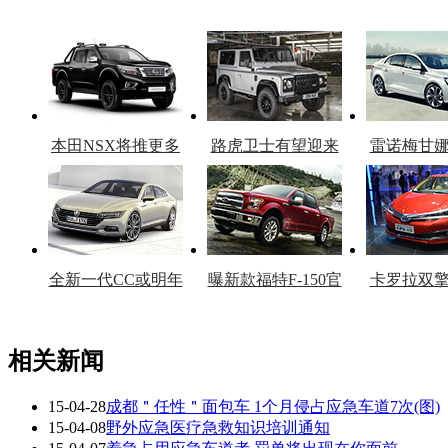
本田NSX将推更多
路虎卫士有望迎来
雷诺梅甘
车型
复产
官
全新一代CC或明年
曝新款福特F-150官
卡罗拉双
上市
图
上
相关新闻
15-04-28
成都＂任性＂面包车 1个月侵占应急车道7次(图)
看赛车宝贝争奇斗
车模美腿爆乳无惧
15-04-08
野外应急医疗急救知识培训通知
艳
走光