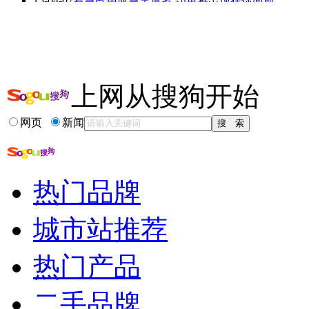
15-04-07
着急占用应急车道者 罚单将出现在你面前
15-04-07
清明小长假查处3800余起占应急车道行为!
15-03-21
救护车回送病人4公里收500元 急救中心称统一收
15-03-15
电瓶没电不用急 三种应急启动方法可选择
更多关于
应急 救护车
的新闻>>
上网从搜狗开始
相关推荐
网页
新闻
救护车声音mp3
如何举报侵占应急...
救护车图片
wwe救护车大赛
热门品牌
救护车拉病人坠崖
救护车价格
城市站推荐
热门产品
二手品牌