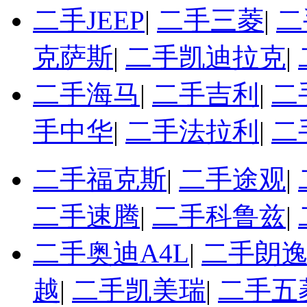
二手JEEP
|
二手三菱
|
二
克萨斯
|
二手凯迪拉克
|
二手海马
|
二手吉利
|
二
手中华
|
二手法拉利
|
二
二手福克斯
|
二手途观
|
二手速腾
|
二手科鲁兹
|
二手奥迪A4L
|
二手朗
越
|
二手凯美瑞
|
二手五