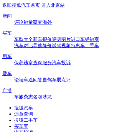
返回搜狐汽车首页
进入北京站
新闻
评论
销量
研究
海外
买车
车型大全
新车
报价
评测
图片
进口车
经销商
汽车对比
导购
降价
试驾
视频
特惠车
二手车
用车
保养
违章查询
服务
汽车投诉
爱车
论坛
车迷
问答
自驾
车展
点评
广播
车旅杂志
名嘴沙龙
搜狐汽车
违章查询
搜狐二手车
买车宝