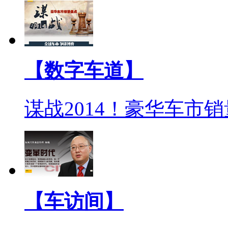
【数字车道】
谋战2014！豪华车市
【车访间】