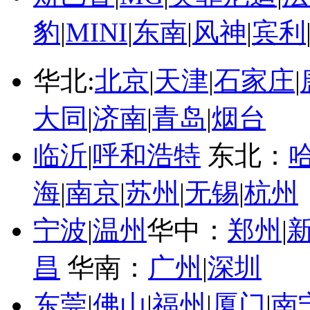
豹
|
MINI
|
东南
|
风神
|
宾利
华北:
北京
|
天津
|
石家庄
|
大同
|
济南
|
青岛
|
烟台
临沂
|
呼和浩特
东北：
海
|
南京
|
苏州
|
无锡
|
杭州
宁波
|
温州
华中：
郑州
|
昌
华南：
广州
|
深圳
东莞
|
佛山
|
福州
|
厦门
|
南