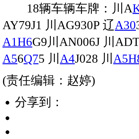
18辆车辆车牌：川A
AY79J1 川AG930P 辽
A30
A1
H6
G9川AN006J 川ADT
A5
6
Q7
5 川
A4
J028 川
A5
H
(责任编辑：赵婷)
分享到：