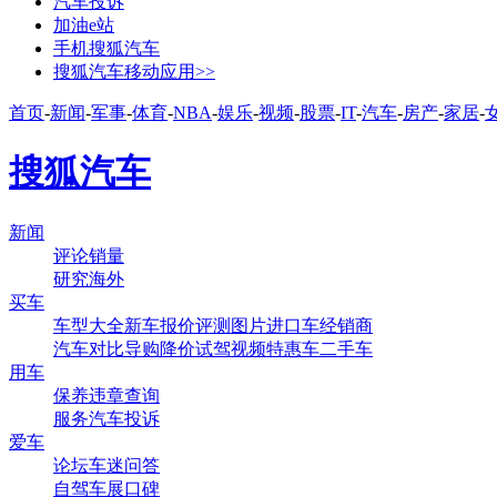
汽车投诉
加油e站
手机搜狐汽车
搜狐汽车移动应用>>
首页
-
新闻
-
军事
-
体育
-
NBA
-
娱乐
-
视频
-
股票
-
IT
-
汽车
-
房产
-
家居
-
搜狐汽车
新闻
评论
销量
研究
海外
买车
车型大全
新车
报价
评测
图片
进口车
经销商
汽车对比
导购
降价
试驾
视频
特惠车
二手车
用车
保养
违章查询
服务
汽车投诉
爱车
论坛
车迷
问答
自驾
车展
口碑