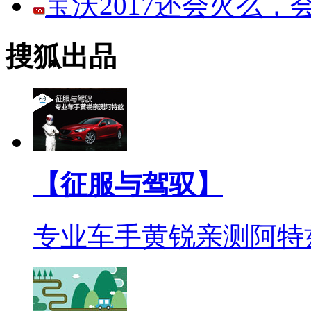
宝沃2017还会火么
搜狐出品
【征服与驾驭】
专业车手黄锐亲测阿特