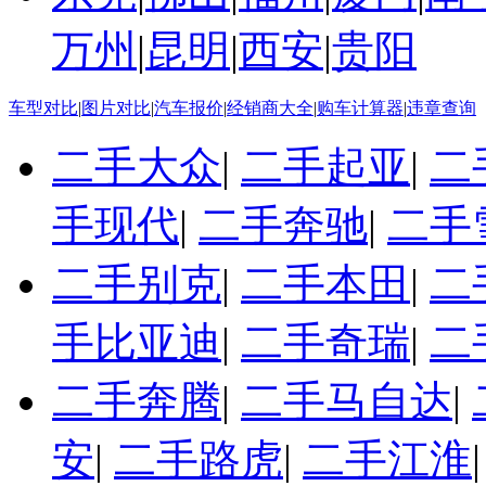
万州
|
昆明
|
西安
|
贵阳
车型对比
|
图片对比
|
汽车报价
|
经销商大全
|
购车计算器
|
违章查询
二手大众
|
二手起亚
|
二
手现代
|
二手奔驰
|
二手
二手别克
|
二手本田
|
二
手比亚迪
|
二手奇瑞
|
二
二手奔腾
|
二手马自达
|
安
|
二手路虎
|
二手江淮