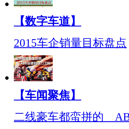
【数字车道】
2015车企销量目标盘点
【车闻聚焦】
二线豪车都蛮拼的 A