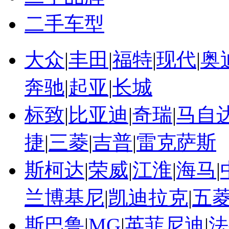
二手车型
大众
|
丰田
|
福特
|
现代
|
奥
奔驰
|
起亚
|
长城
标致
|
比亚迪
|
奇瑞
|
马自
捷
|
三菱
|
吉普
|
雷克萨斯
斯柯达
|
荣威
|
江淮
|
海马
|
兰博基尼
|
凯迪拉克
|
五
斯巴鲁
|
MG
|
英菲尼迪
|
法