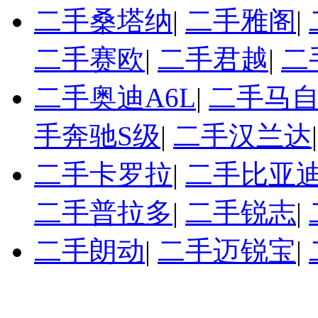
二手桑塔纳
|
二手雅阁
|
二手赛欧
|
二手君越
|
二
二手奥迪A6L
|
二手马自
手奔驰S级
|
二手汉兰达
二手卡罗拉
|
二手比亚迪
二手普拉多
|
二手锐志
|
二手朗动
|
二手迈锐宝
|