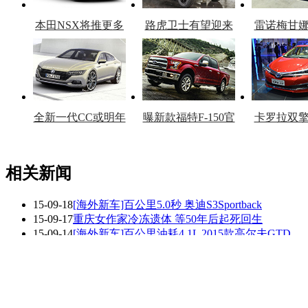
本田NSX将推更多
路虎卫士有望迎来
雷诺梅甘
车型
复产
官
全新一代CC或明年
曝新款福特F-150官
卡罗拉双
上市
图
上
相关新闻
15-09-18
[海外新车]百公里5.0秒 奥迪S3Sportback
看赛车宝贝争奇斗
车模美腿爆乳无惧
15-09-17
重庆女作家冷冻遗体 等50年后起死回生
艳
走光
15-09-14
[海外新车]百公里油耗4.1L 2015款高尔夫GTD
15-09-14
[海外新车]新宝马2系GT百公里油耗仅2.5L
15-09-14
[海外新车]百公里仅3.9秒2013Audi RS6Avan
15-09-13
[汽车安全]女司机开车炫耀 碾死人赔58万
更多关于
车祸 逃逸 尸体
的新闻>>