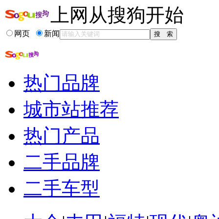
上网从搜狗开始
相关推荐
网页
新闻
男子与尸体睡两年
撞死母亲 逃逸 阻...
撞死男童逃逸司机
2015酒后肇事逃逸罪
热门品牌
酒后肇事逃逸致人死亡
酒后肇事逃逸怎么处罚
城市站推荐
热门产品
二手品牌
二手车型