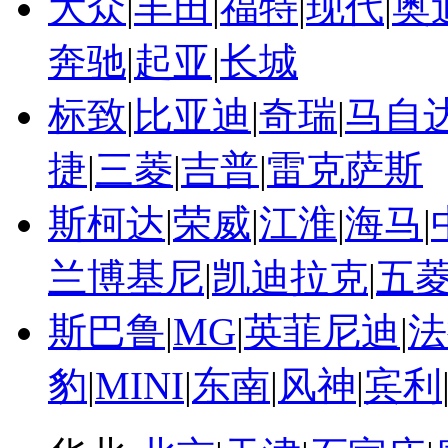
大众
|
丰田
|
福特
|
现代
|
奥
奔驰
|
起亚
|
长城
标致
|
比亚迪
|
奇瑞
|
马自
捷
|
三菱
|
吉普
|
雷克萨斯
斯柯达
|
荣威
|
江淮
|
海马
|
兰博基尼
|
凯迪拉克
|
五
斯巴鲁
|
MG
|
英菲尼迪
|
法
豹
|
MINI
|
东南
|
风神
|
宾利