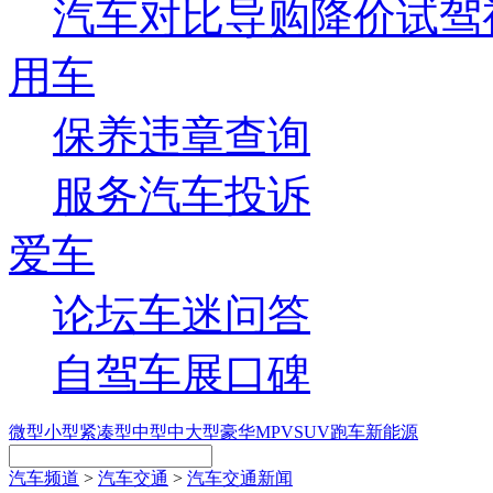
汽车对比
导购
降价
试驾
用车
保养
违章查询
服务
汽车投诉
爱车
论坛
车迷
问答
自驾
车展
口碑
微型
小型
紧凑型
中型
中大型
豪华
MPV
SUV
跑车
新能源
汽车频道
>
汽车交通
>
汽车交通新闻