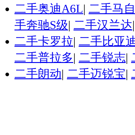
二手奥迪A6L
|
二手马自
手奔驰S级
|
二手汉兰达
二手卡罗拉
|
二手比亚迪
二手普拉多
|
二手锐志
|
二手朗动
|
二手迈锐宝
|