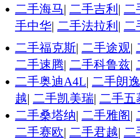
二手海马
|
二手吉利
|
二
手中华
|
二手法拉利
|
二
二手福克斯
|
二手途观
|
二手速腾
|
二手科鲁兹
|
二手奥迪A4L
|
二手朗
越
|
二手凯美瑞
|
二手五
二手桑塔纳
|
二手雅阁
|
二手赛欧
|
二手君越
|
二