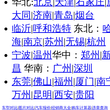
华北:
北京
|
天津
|
石家庄
|
大同
|
济南
|
青岛
|
烟台
临沂
|
呼和浩特
东北：
海
|
南京
|
苏州
|
无锡
|
杭州
宁波
|
温州
华中：
郑州
|
昌
华南：
广州
|
深圳
东莞
|
佛山
|
福州
|
厦门
|
南
万州
|
昆明
|
西安
|
贵阳
车型对比
|
图片对比
|
汽车报价
|
经销商大全
|
购车计算器
|
违章查询