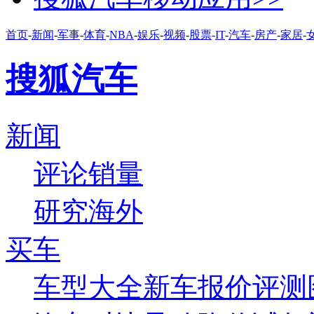
首页
-
新闻
-
军事
-
体育
-
NBA
-
娱乐
-
视频
-
股票
-
IT
-
汽车
-
房产
-
家居
-
搜狐汽车
新闻
评论
销量
研究
海外
买车
车型大全
新车
报价
评测