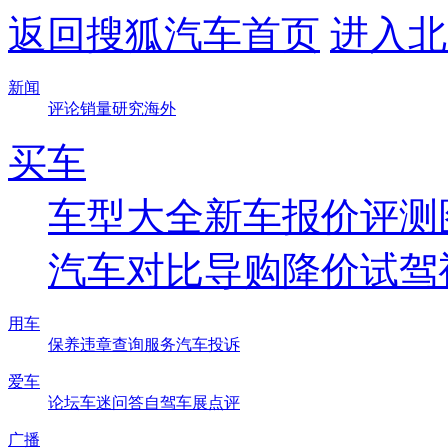
返回搜狐汽车首页
进入北
新闻
评论
销量
研究
海外
买车
车型大全
新车
报价
评测
汽车对比
导购
降价
试驾
用车
保养
违章查询
服务
汽车投诉
爱车
论坛
车迷
问答
自驾
车展
点评
广播