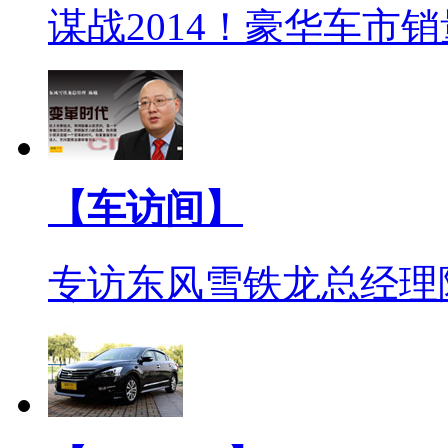
谋战2014！豪华车市
【车访间】
专访东风雪铁龙总经理