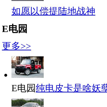
如愿以偿提陆地战神
E电园
更多>>
E电园
纯电皮卡是啥妖