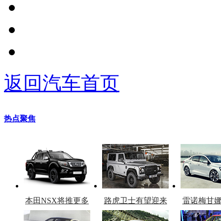
返回汽车首页
热点聚焦
本田NSX将推更多
路虎卫士有望迎来
雷诺梅甘
车型
复产
官