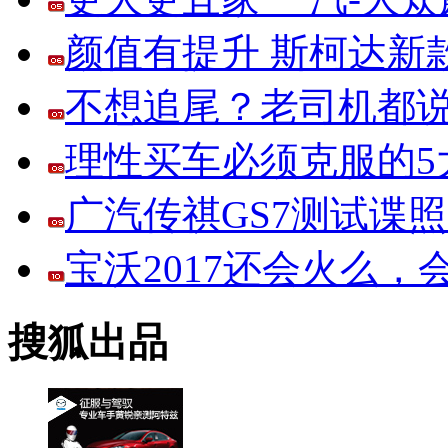
颜值有提升 斯柯达新
不想追尾？老司机都说
理性买车必须克服的5大
广汽传祺GS7测试谍
宝沃2017还会火么
搜狐出品