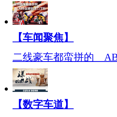
【车闻聚焦】
二线豪车都蛮拼的 A
【数字车道】