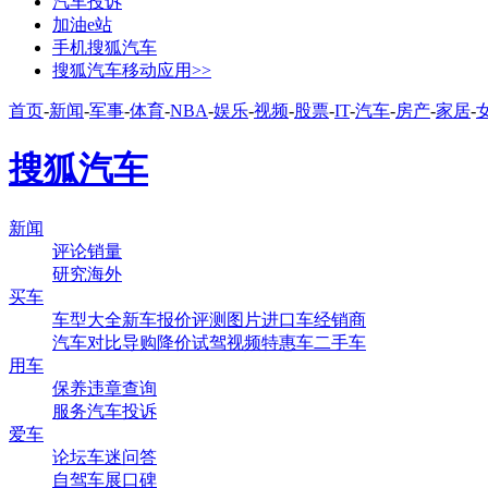
汽车投诉
加油e站
手机搜狐汽车
搜狐汽车移动应用>>
首页
-
新闻
-
军事
-
体育
-
NBA
-
娱乐
-
视频
-
股票
-
IT
-
汽车
-
房产
-
家居
-
搜狐汽车
新闻
评论
销量
研究
海外
买车
车型大全
新车
报价
评测
图片
进口车
经销商
汽车对比
导购
降价
试驾
视频
特惠车
二手车
用车
保养
违章查询
服务
汽车投诉
爱车
论坛
车迷
问答
自驾
车展
口碑