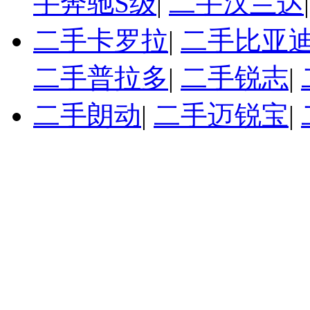
手奔驰S级
|
二手汉兰达
二手卡罗拉
|
二手比亚迪
二手普拉多
|
二手锐志
|
二手朗动
|
二手迈锐宝
|