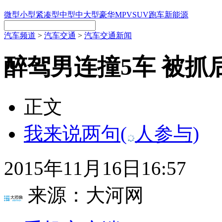
微型
小型
紧凑型
中型
中大型
豪华
MPV
SUV
跑车
新能源
汽车频道
>
汽车交通
>
汽车交通新闻
醉驾男连撞5车 被抓
正文
我来说两句
(
人参与)
2015年11月16日16:57
来源：
大河网