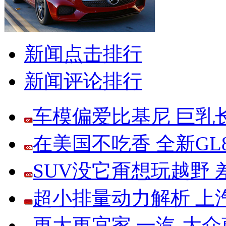
新闻点击排行
新闻评论排行
车模偏爱比基尼 巨乳
在美国不吃香 全新G
SUV没它甭想玩越野
超小排量动力解析 上
更大更宜家 一汽-大