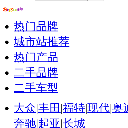
人大代表醉驾事件
人大代表接待选民记录
人大代表扶贫攻坚
县人大代表先进事迹
热门品牌
村人大代表述职报告
优秀人大代表事迹材料
城市站推荐
热门产品
二手品牌
二手车型
大众
|
丰田
|
福特
|
现代
|
奥
奔驰
|
起亚
|
长城