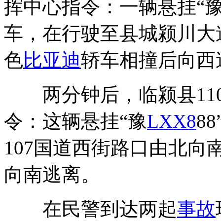
挥中心指令：一辆悬挂“
车，在行驶至县城颍川大
色
比亚迪
轿车相撞后向西
两分钟后，临颍县110
令：这辆悬挂“豫
LX
X8
8
107国道西街路口由北向
向南逃离。
在民警到达两起
事故