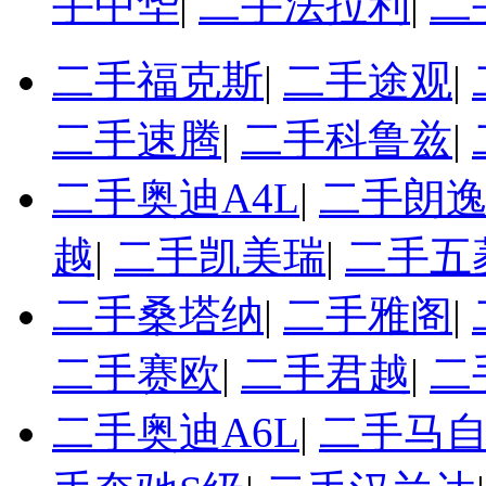
手中华
|
二手法拉利
|
二
二手福克斯
|
二手途观
|
二手速腾
|
二手科鲁兹
|
二手奥迪A4L
|
二手朗
越
|
二手凯美瑞
|
二手五
二手桑塔纳
|
二手雅阁
|
二手赛欧
|
二手君越
|
二
二手奥迪A6L
|
二手马自