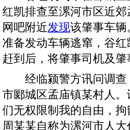
红凯排查至漯河市区近郊
网吧附近
发现
该肇事车辆
准备发动车辆逃窜，谷红
赶到后，将肇事司机及肇
经临颍警方讯问调查，
市郾城区孟庙镇某村人。
们无权限制我的自由，拘
周某某自称为漯河市人大