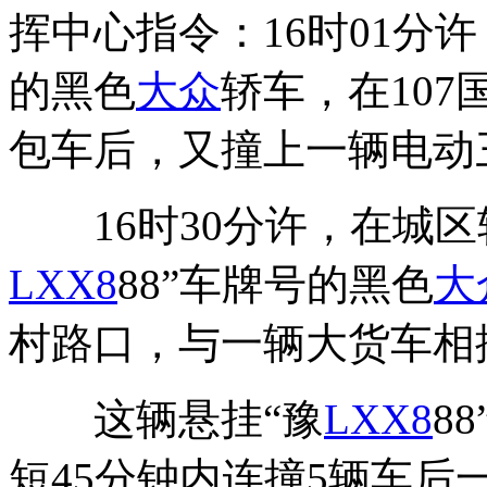
挥中心指令：16时01分
的黑色
大众
轿车，在10
包车后，又撞上一辆电动
16时30分许，在城区
LX
X8
88”车牌号的黑色
大
村路口，与一辆大货车相
这辆悬挂“豫
LX
X8
8
短45分钟内连撞5辆车后