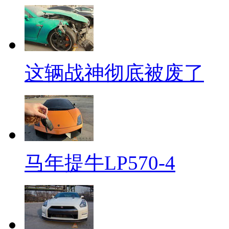
这辆战神彻底被废了
马年提牛LP570-4