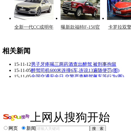
全新一代CC或明年
曝新款福特F-150官
卡罗拉双
上市
图
上
相关新闻
15-11-12
男子牙疼喝三两药酒查出醉驾 被刑事拘留
看赛车宝贝争奇斗
车模美腿爆乳无惧
15-11-05
醉驾司机600米连撞6车,连说13遍随便罚(图)
艳
走光
15-11-05
全国交通安全日 交警严查醉驾飙车等行为(图)
15-09-15
左延安:让国有资产不断滚动发展的人大代表
15-07-02
一汽原董事长徐建一 全国人大代表资格终止
15-06-29
醉驾司机肇事后趴摩托车上睡觉 出门被抓(图)
更多关于
醉驾 人大代表 撞车
的新闻>>
上网从搜狗开始
相关推荐
网页
新闻