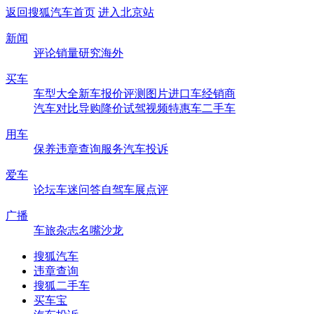
返回搜狐汽车首页
进入北京站
新闻
评论
销量
研究
海外
买车
车型大全
新车
报价
评测
图片
进口车
经销商
汽车对比
导购
降价
试驾
视频
特惠车
二手车
用车
保养
违章查询
服务
汽车投诉
爱车
论坛
车迷
问答
自驾
车展
点评
广播
车旅杂志
名嘴沙龙
搜狐汽车
违章查询
搜狐二手车
买车宝