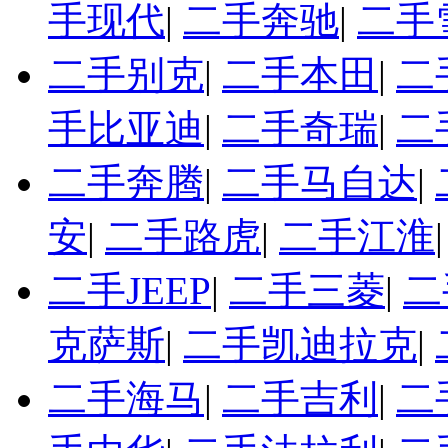
手现代
|
二手奔驰
|
二手
二手别克
|
二手本田
|
二
手比亚迪
|
二手奇瑞
|
二
二手奔腾
|
二手马自达
|
安
|
二手路虎
|
二手江淮
二手JEEP
|
二手三菱
|
二
克萨斯
|
二手凯迪拉克
|
二手海马
|
二手吉利
|
二