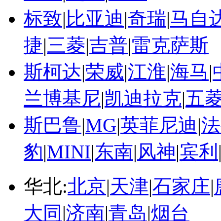
标致
|
比亚迪
|
奇瑞
|
马自
捷
|
三菱
|
吉普
|
雷克萨斯
斯柯达
|
荣威
|
江淮
|
海马
|
兰博基尼
|
凯迪拉克
|
五
斯巴鲁
|
MG
|
英菲尼迪
|
法
豹
|
MINI
|
东南
|
风神
|
宾利
华北:
北京
|
天津
|
石家庄
|
大同
|
济南
|
青岛
|
烟台