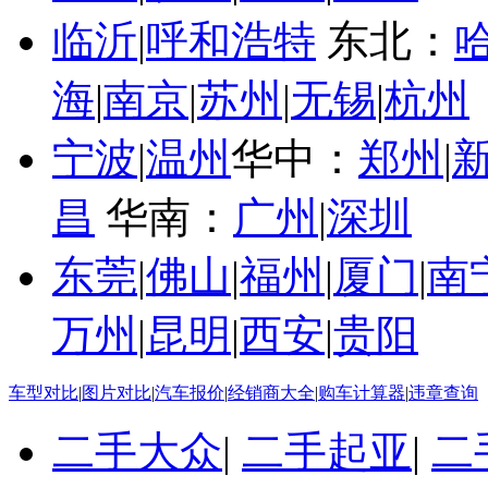
临沂
|
呼和浩特
东北：
海
|
南京
|
苏州
|
无锡
|
杭州
宁波
|
温州
华中：
郑州
|
昌
华南：
广州
|
深圳
东莞
|
佛山
|
福州
|
厦门
|
南
万州
|
昆明
|
西安
|
贵阳
车型对比
|
图片对比
|
汽车报价
|
经销商大全
|
购车计算器
|
违章查询
二手大众
|
二手起亚
|
二