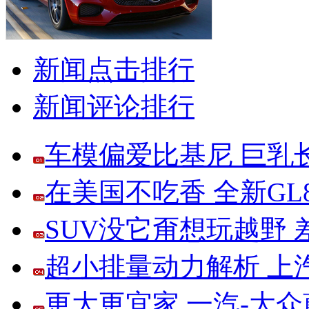
新闻点击排行
新闻评论排行
车模偏爱比基尼 巨乳
在美国不吃香 全新G
SUV没它甭想玩越野
超小排量动力解析 上
更大更宜家 一汽-大