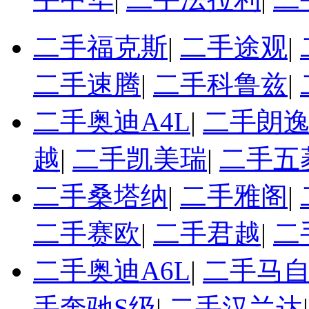
二手福克斯
|
二手途观
|
二手速腾
|
二手科鲁兹
|
二手奥迪A4L
|
二手朗
越
|
二手凯美瑞
|
二手五
二手桑塔纳
|
二手雅阁
|
二手赛欧
|
二手君越
|
二
二手奥迪A6L
|
二手马自
手奔驰S级
|
二手汉兰达