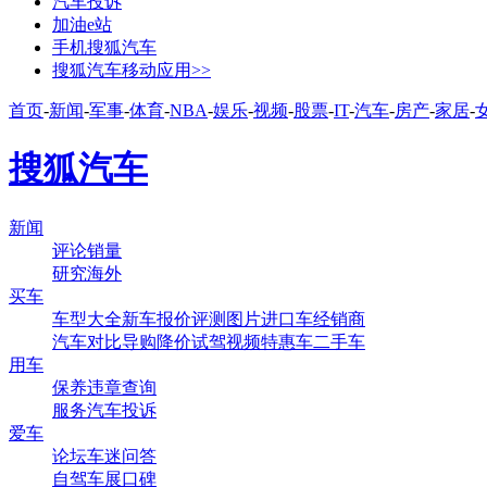
汽车投诉
加油e站
手机搜狐汽车
搜狐汽车移动应用>>
首页
-
新闻
-
军事
-
体育
-
NBA
-
娱乐
-
视频
-
股票
-
IT
-
汽车
-
房产
-
家居
-
搜狐汽车
新闻
评论
销量
研究
海外
买车
车型大全
新车
报价
评测
图片
进口车
经销商
汽车对比
导购
降价
试驾
视频
特惠车
二手车
用车
保养
违章查询
服务
汽车投诉
爱车
论坛
车迷
问答
自驾
车展
口碑