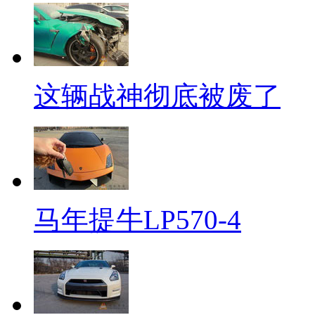
这辆战神彻底被废了
马年提牛LP570-4