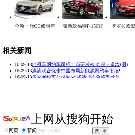
全新一代CC或明年
曝新款福特F-150官
卡罗拉双
上市
图
上
相关新闻
16-09-13
出租车网约车司机上岗要考核 会是一道坎(图)
看赛车宝贝争奇斗
车模美腿爆乳无惧
16-09-13
滴滴联合优步中国布局新能源网约车市场!
艳
走光
16-09-13
多家网约车公司回应:将清理不合格驾驶员
16-09-13
最新消息!网约车无从业资格最高罚3万元
16-09-12
今日干货:十月起从事网约车需通过考试
16-09-05
网约车新政“落地” 还有多长的路要走?
更多关于
新政 截留
的新闻>>
上网从搜狗开始
相关推荐
网页
新闻