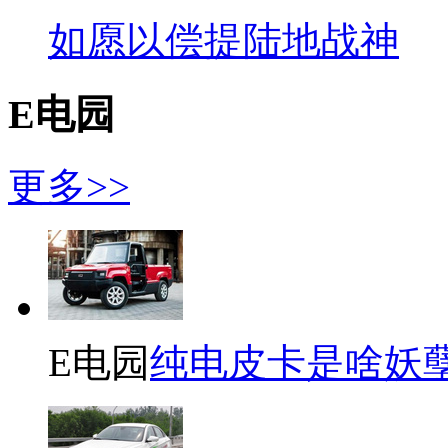
如愿以偿提陆地战神
E电园
更多>>
E电园
纯电皮卡是啥妖