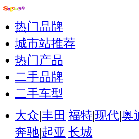
一张图看出租车网约车
网约车车辆和司机条件
网约车获合法地位
郑州网约车前景
热门品牌
女子搭网约车遇害事件
贵阳网约车规定
城市站推荐
热门产品
二手品牌
二手车型
大众
|
丰田
|
福特
|
现代
|
奥
奔驰
|
起亚
|
长城