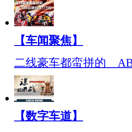
【车闻聚焦】
二线豪车都蛮拼的 A
【数字车道】