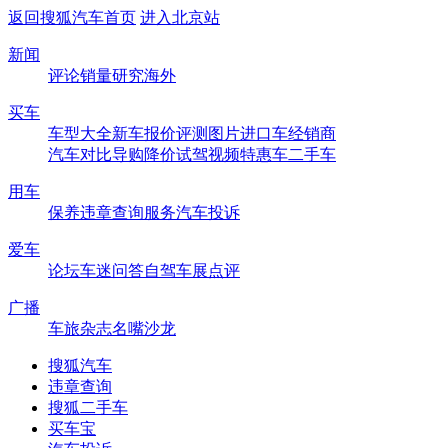
返回搜狐汽车首页
进入北京站
新闻
评论
销量
研究
海外
买车
车型大全
新车
报价
评测
图片
进口车
经销商
汽车对比
导购
降价
试驾
视频
特惠车
二手车
用车
保养
违章查询
服务
汽车投诉
爱车
论坛
车迷
问答
自驾
车展
点评
广播
车旅杂志
名嘴沙龙
搜狐汽车
违章查询
搜狐二手车
买车宝