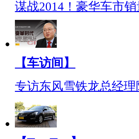
谋战2014！豪华车市
【车访间】
专访东风雪铁龙总经理