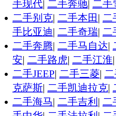
手现代
|
二手奔驰
|
二手
二手别克
|
二手本田
|
二
手比亚迪
|
二手奇瑞
|
二
二手奔腾
|
二手马自达
|
安
|
二手路虎
|
二手江淮
二手JEEP
|
二手三菱
|
二
克萨斯
|
二手凯迪拉克
|
二手海马
|
二手吉利
|
二
手中华
|
二手法拉利
|
二