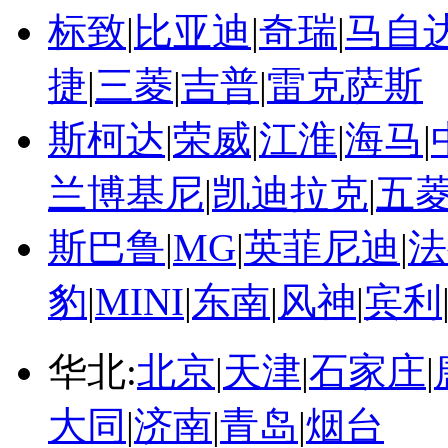
标致
|
比亚迪
|
奇瑞
|
马自
捷
|
三菱
|
吉普
|
雷克萨斯
斯柯达
|
荣威
|
江淮
|
海马
|
兰博基尼
|
凯迪拉克
|
五
斯巴鲁
|
MG
|
英菲尼迪
|
法
豹
|
MINI
|
东南
|
风神
|
宾利
华北:
北京
|
天津
|
石家庄
|
大同
|
济南
|
青岛
|
烟台