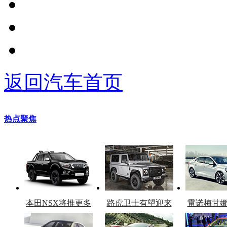
返回汽车首页
热点聚焦
本田NSX将推更多
路虎卫士有望迎来
雷诺梅甘
车型
复产
官