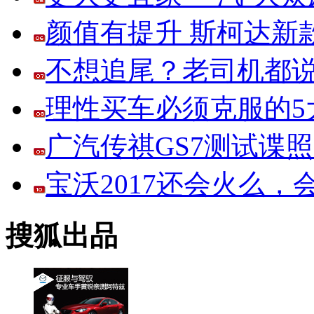
颜值有提升 斯柯达新
不想追尾？老司机都说
理性买车必须克服的5大
广汽传祺GS7测试谍
宝沃2017还会火么
搜狐出品