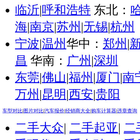
临沂
|
呼和浩特
东北：
海
|
南京
|
苏州
|
无锡
|
杭州
宁波
|
温州
华中：
郑州
|
昌
华南：
广州
|
深圳
东莞
|
佛山
|
福州
|
厦门
|
南
万州
|
昆明
|
西安
|
贵阳
车型对比
|
图片对比
|
汽车报价
|
经销商大全
|
购车计算器
|
违章查询
二手大众
|
二手起亚
|
二