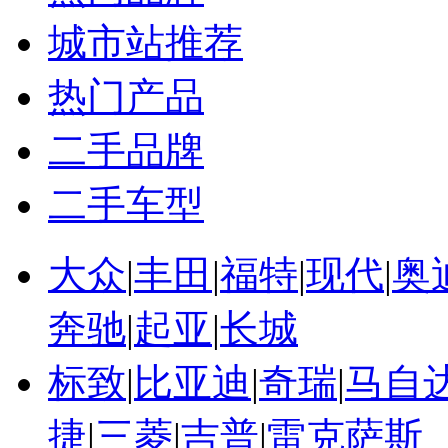
城市站推荐
热门产品
二手品牌
二手车型
大众
|
丰田
|
福特
|
现代
|
奥
奔驰
|
起亚
|
长城
标致
|
比亚迪
|
奇瑞
|
马自
捷
|
三菱
|
吉普
|
雷克萨斯