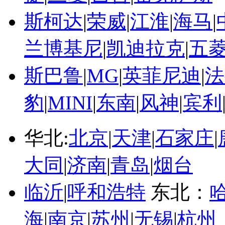
斯柯达
|
荣威
|
江淮
|
海马
|
兰博基尼
|
凯迪拉克
|
五
斯巴鲁
|
MG
|
英菲尼迪
|
法
豹
|
MINI
|
东南
|
风神
|
宾利
华北:
北京
|
天津
|
石家庄
|
大同
|
济南
|
青岛
|
烟台
临沂
|
呼和浩特
东北：
海
|
南京
|
苏州
|
无锡
|
杭州