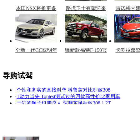
本田NSX将推更多
路虎卫士有望迎来
雷诺梅甘
车型
复产
官
全新一代CC或明年
曝新款福特F-150官
卡罗拉双
上市
图
上
导购试驾
·
个性和务实的直接对垒 科鲁兹对比标致308
看赛车宝贝争奇斗
车模美腿爆乳无惧
·
T动力当先 Toptest测试过的四款高性价比家用车
艳
走光
·
三缸的狮子也能咬人 深测东风标致308 1.2T
·
首推1.2T自动豪华版 全新标致308购车手册
·
颜值撩妹/性能撩汉 新一代308动力遭揭秘
·
小鲜肉如何城会玩? 新一代308系统大起底
·
独享驾驭空间 静态体验新一代东风标致308
·
5000元订车款已交，信阳东风标致4S店却“跑路”？