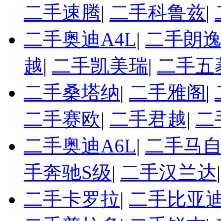
二手速腾
|
二手科鲁兹
|
二手奥迪A4L
|
二手朗
越
|
二手凯美瑞
|
二手五
二手桑塔纳
|
二手雅阁
|
二手赛欧
|
二手君越
|
二
二手奥迪A6L
|
二手马自
手奔驰S级
|
二手汉兰达
二手卡罗拉
|
二手比亚迪