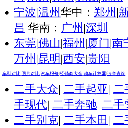
宁波
|
温州
华中：
郑州
|
昌
华南：
广州
|
深圳
东莞
|
佛山
|
福州
|
厦门
|
南
万州
|
昆明
|
西安
|
贵阳
车型对比
|
图片对比
|
汽车报价
|
经销商大全
|
购车计算器
|
违章查询
二手大众
|
二手起亚
|
二
手现代
|
二手奔驰
|
二手
二手别克
|
二手本田
|
二