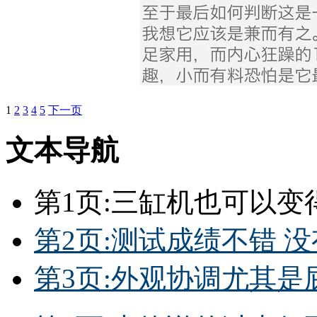
1
2
3
4
5
下一页
文本导航
第1页:三缸机也可以变
第2页:测试成绩不错 
第3页:外观协调尤其是