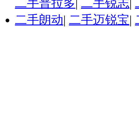
二手普拉多
|
二手锐志
|
二手朗动
|
二手迈锐宝
|