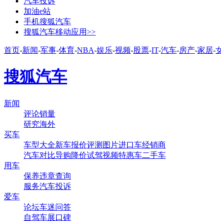
汽车投诉
加油e站
手机搜狐汽车
搜狐汽车移动应用>>
首页
-
新闻
-
军事
-
体育
-
NBA
-
娱乐
-
视频
-
股票
-
IT
-
汽车
-
房产
-
家居
-
搜狐汽车
新闻
评论
销量
研究
海外
买车
车型大全
新车
报价
评测
图片
进口车
经销商
汽车对比
导购
降价
试驾
视频
特惠车
二手车
用车
保养
违章查询
服务
汽车投诉
爱车
论坛
车迷
问答
自驾
车展
口碑