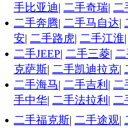
手比亚迪
|
二手奇瑞
|
二
二手奔腾
|
二手马自达
|
安
|
二手路虎
|
二手江淮
二手JEEP
|
二手三菱
|
二
克萨斯
|
二手凯迪拉克
|
二手海马
|
二手吉利
|
二
手中华
|
二手法拉利
|
二
二手福克斯
|
二手途观
|