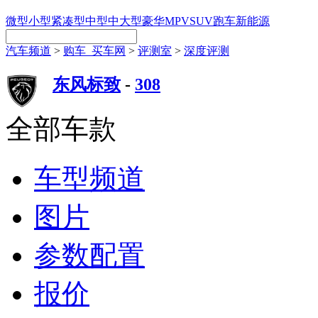
微型
小型
紧凑型
中型
中大型
豪华
MPV
SUV
跑车
新能源
汽车频道
>
购车_买车网
>
评测室
>
深度评测
东风标致
-
308
全部车款
车型频道
图片
参数配置
报价