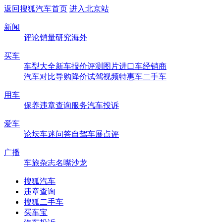
返回搜狐汽车首页
进入北京站
新闻
评论
销量
研究
海外
买车
车型大全
新车
报价
评测
图片
进口车
经销商
汽车对比
导购
降价
试驾
视频
特惠车
二手车
用车
保养
违章查询
服务
汽车投诉
爱车
论坛
车迷
问答
自驾
车展
点评
广播
车旅杂志
名嘴沙龙
搜狐汽车
违章查询
搜狐二手车
买车宝