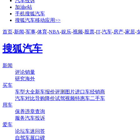
汽车投诉
加油e站
手机搜狐汽车
搜狐汽车移动应用>>
首页
-
新闻
-
军事
-
体育
-
NBA
-
娱乐
-
视频
-
股票
-
IT
-
汽车
-
房产
-
家居
-
搜狐汽车
新闻
评论
销量
研究
海外
买车
车型大全
新车
报价
评测
图片
进口车
经销商
汽车对比
导购
降价
试驾
视频
特惠车
二手车
用车
保养
违章查询
服务
汽车投诉
爱车
论坛
车迷
问答
自驾
车展
口碑