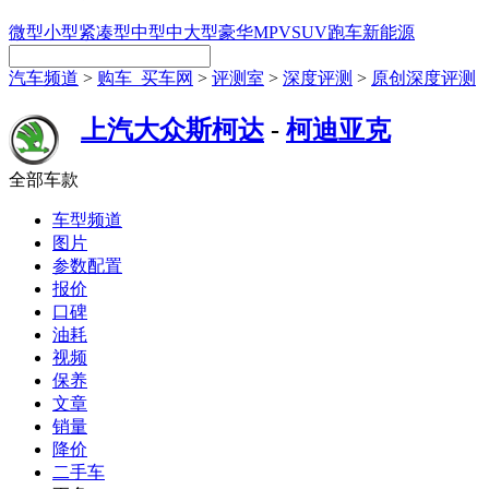
微型
小型
紧凑型
中型
中大型
豪华
MPV
SUV
跑车
新能源
汽车频道
>
购车_买车网
>
评测室
>
深度评测
>
原创深度评测
上汽大众斯柯达
-
柯迪亚克
全部车款
车型频道
图片
参数配置
报价
口碑
油耗
视频
保养
文章
销量
降价
二手车