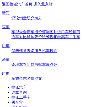
返回搜狐汽车首页
进入北京站
新闻
评论
销量
研究
海外
买车
车型大全
新车
报价
评测
图片
进口车
经销商
汽车对比
导购
降价
试驾
视频
特惠车
二手车
用车
保养
违章查询
服务
汽车投诉
爱车
论坛
车迷
问答
自驾
车展
点评
广播
车旅杂志
名嘴沙龙
搜狐汽车
违章查询
搜狐二手车
买车宝