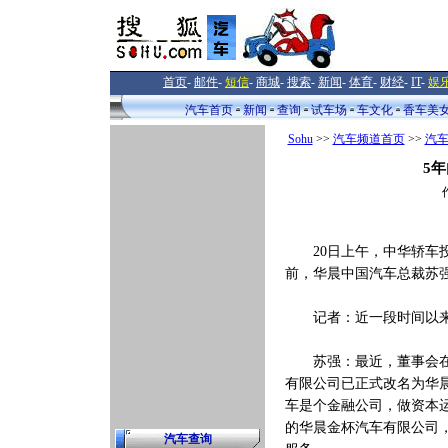
首页
-
邮件
-
短信
-
商城
-
搜索
-
新闻
-
体育
-
财经
-
IT
-
娱
汽车首页
新闻
查询
试车场
车文化
香车美
Sohu
>>
汽车频道首页
>>
汽
5
20日上午，中华轿车投
前，华晨中国汽车总裁苏
记者：近一段时间以来
苏强：最近，董事会在评
有限公司已正式改名为华
车是个金融公司，做资本
的华晨金杯汽车有限公司
汽车查询