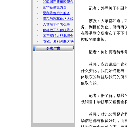
2002国产新车瞭望台
家轿新星派力奥
记者：外界关于仰融的
夏利降价后的服务
降税与汽车价格大战
苏强：大家都知道，前一
入世后车价怎么降
务。到目前为止，所有有
价格放开车价狂降？
在香港联交所发布了不下
国产家轿大战北博会
控股的董事长。
赛欧、夏利先睹为快
分类广告
记者：你如何看待华晨
苏强：应该说我们这些人
什么变化，我们始终把自
体股东的利益尽我们的所
值取向的。
记者：据了解，华晨的营
既销售中华轿车又销售金
苏强：对此公司是这样考
场信息都有很多好处，而
认为在一个公司之下，要