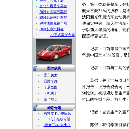
2002日内瓦车展
务，第一类就是整车，包
台北车展香车美女
航天三菱21％的股权，
2001东京国际车展
沈阳新光华晨汽车发动机
2001悉尼国际车展
2001法兰克福车展
他保定中兴、航天的汽车
2001长春汽博会
于以前大华晨的概念。现
>>更多车展专题
配置得更合理。
记者：目前华晨中国汽车
华晨中国39.45％股份
记者：目前与宝马的合
图片欣赏
香车美女
苏强：关于宝马项目的建
品牌车廊
性报告，上报合资合同，
车展酷图
50比50。初期规划是生
360°观车
豪华加长
推出的换型产品。前期生
精彩专题
记者：合资生产的宝马
福特皮卡历史回顾
3.15汽车维权专题
苏强：我们希望能够在
“新老三样”大比拼