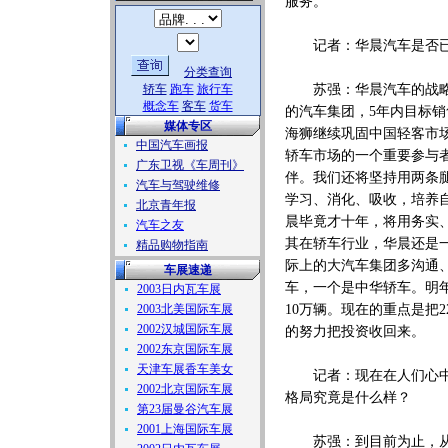
服务。
记者：华晨汽车是否已
分类查询
轿车
跑车
旅行车
苏强：华晨汽车的战略重
概念车
客车
货车
的汽车集团，5年内目标销售
媒体专区
海狮继续巩固中国轻客市
中国汽车画报
轿车市场的一个重要参与
广东卫视《车周刊》
伴。我们还将坚持用两条
汽车与驾驶维修
学习、消化、吸收，培养
北京青年报
晨毕竟才十年，将用务实
汽车之友
其在轿车行业，华晨还是
精品购物指南
际上的大汽车集团多沟通
车展速递
车，一个是中华轿车。明
2003日内瓦车展
2003北美国际车展
10万辆。现在的重点是把
2002汉城国际车展
的努力把投资收回来。
2002东京国际车展
天津车展香车美女
记者：现在在人们心中，
2002北京国际车展
格局究竟是什么样？
第23届曼谷汽车展
2001上海国际车展
苏强：到目前为止，从法