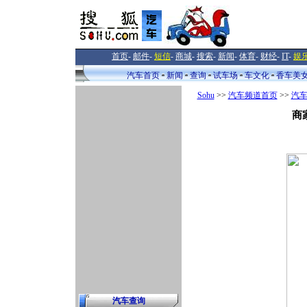
首页
-
邮件
-
短信
-
商城
-
搜索
-
新闻
-
体育
-
财经
-
IT
-
娱
汽车首页
新闻
查询
试车场
车文化
香车美
Sohu
>>
汽车频道首页
>>
汽
商
汽车查询