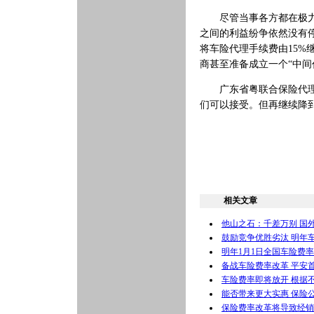
尽管当事各方都在极力回
之间的利益纷争依然没有停
将车险代理手续费由15%
商甚至准备成立一个“中间
广东省粤联合保险代理有
们可以接受。但再继续降
相关文章
他山之石：千差万别 国
鼓励竞争优胜劣汰 明年
明年1月1日全国车险费
备战车险费率改革 平安
车险费率即将放开 根据
能否带来更大实惠 保险
保险费率改革将导致经销