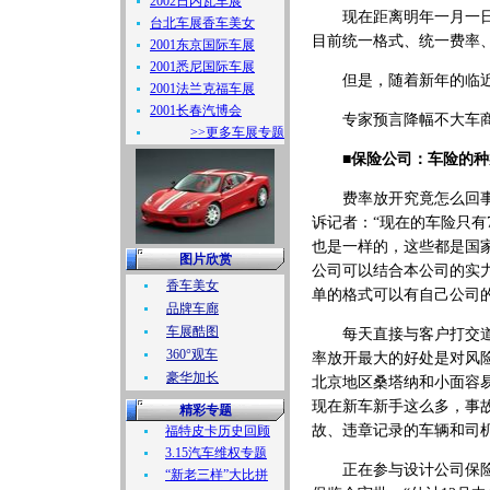
2002日内瓦车展
现在距离明年一月一日还
台北车展香车美女
目前统一格式、统一费率
2001东京国际车展
2001悉尼国际车展
但是，随着新年的临近
2001法兰克福车展
2001长春汽博会
专家预言降幅不大车商
>>更多车展专题
■保险公司：车险的种
费率放开究竟怎么回事？
诉记者：“现在的车险只有
也是一样的，这些都是国
图片欣赏
公司可以结合本公司的实
香车美女
单的格式可以有自己公司
品牌车廊
车展酷图
每天直接与客户打交道的
360°观车
率放开最大的好处是对风
豪华加长
北京地区桑塔纳和小面容
现在新车新手这么多，事
精彩专题
故、违章记录的车辆和司
福特皮卡历史回顾
3.15汽车维权专题
正在参与设计公司保险方
“新老三样”大比拼