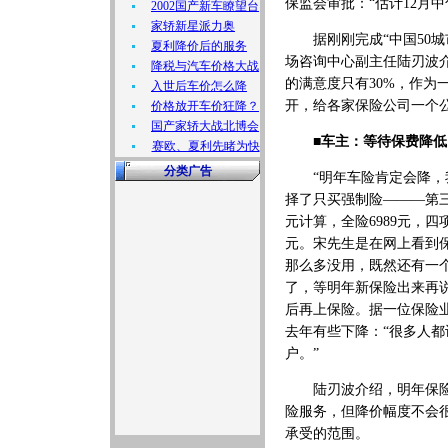
保监会审批：“估计12月中
2002国产新车瞭望台
家轿新星派力奥
据刚刚完成“中国50城
夏利降价后的服务
场咨询中心副主任陆刃波介
降税与汽车价格大战
的满意度只有30%，作
入世后车价怎么降
开，给各家保险公司一个
价格放开车价狂降？
国产家轿大战北博会
■车主：等待保费降低
赛欧、夏利先睹为快
分类广告
“明年车险肯定会降，我
择了只买强制险———第三
元计算，全险6989元，四
元。宋先生是在网上看到
那么多没用，既然还有一
了，等明年新保险出来再说
后再上保险。据一位保险
去年有些下降：“很多人
户。”
陆刃波介绍，明年保险费
险服务，但降价幅度不会
承受的范围。