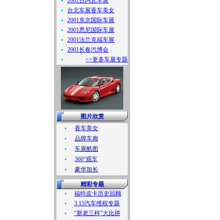
2002日内瓦车展
台北车展香车美女
2001东京国际车展
2001悉尼国际车展
2001法兰克福车展
2001长春汽博会
>>更多车展专题
图片欣赏
香车美女
品牌车廊
车展酷图
360°观车
豪华加长
精彩专题
福特皮卡历史回顾
3.15汽车维权专题
“新老三样”大比拼