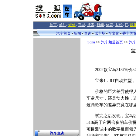
首页
-
邮件
-
短信
-
商城
-
搜索
-
新闻
-
体育
-
财经
-
IT
-
娱
汽车首页
新闻
查询
试车场
车文化
香车美
Sohu
>>
汽车频道首页
>>
汽
宝
2002款宝马318i售价5
宝来1．8T自动挡型，售
价格的巨大差异使得人们
车身尺寸，还是动力性，
这两款车的差异究竟在哪
试完之后发现，宝马以综
318i高于它两倍多的车
项目测试中的数字反而领
汽车查询
我觉着宝来1．8T与宝马