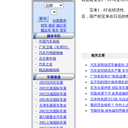
宝来1．8T在经济性、
且，国产的宝来在日后的
分类查询
轿车
跑车
旅行车
概念车
客车
货车
媒体专区
中国汽车画报
广东卫视《车周刊》
汽车与驾驶维修
相关文章
北京青年报
汽车之友
汽车进商场买车像逛街 
精品购物指南
汽车造型师流失严重 车市
广州本田举行“秋风送爽
车展速递
在不利的境中保持增长趋势
2003日内瓦车展
车市出现井喷 排队等车要
2003北美国际车展
车险有望下浮 改革措施
2002汉城国际车展
日本特色西方口味 马自
2002东京国际车展
氢经济会啥样？ 中外人
天津车展香车美女
节能环保 绿色城市呼唤
2002北京国际车展
第23届曼谷汽车展
2001上海国际车展