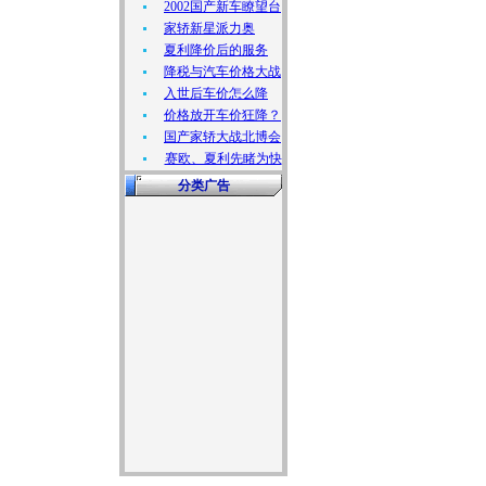
2002国产新车瞭望台
家轿新星派力奥
夏利降价后的服务
降税与汽车价格大战
入世后车价怎么降
价格放开车价狂降？
国产家轿大战北博会
赛欧、夏利先睹为快
分类广告