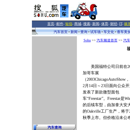
首页
-
邮件
-
短信
-
商城
-
搜索
-
新闻
-
体育
-
财经
-
IT
-
娱
汽车首页
新闻
查询
试车场
车文化
香车美
Sohu
>>
汽车频道首页
>>
汽
福
美国福特公司日前在20
加哥车展
（2003ChicagoAutoShow
2月14日～23日面向公众
发表了新款微型面包
车“Freestar”。Freestar是Win
的后续车型，由加拿大安
的Oakville工厂生产，将于
秋季上市。但价格沿未公
汽车查询