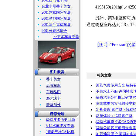
2002日内瓦车展
台北车展香车美女
4195150(201hp)／425035
2001东京国际车展
另外，第3排座椅可拆叠
2001悉尼国际车展
2001法兰克福车展
通过调整座席达到2.3～12
2001长春汽博会
>>更多车展专题
【图2】“Freesta
图片欣赏
相关文章
香车美女
涉及气囊使用安全 福特召
品牌车廊
不信水土不服 许国祯实话
车展酷图
福特汽车公司推出省电实
360°观车
车体减重40% 福特提交
豪华加长
定价失误 嘉年华下线福
精彩专题
动感体验：福特嘉年华
福特皮卡历史回顾
福特汽车坚持多CAD的下
3.15汽车维权专题
福特公司高层预测未来亚
“新老三样”大比拼
加强油箱保护 美国加拿