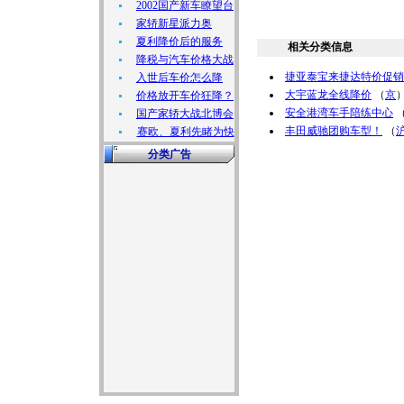
2002国产新车瞭望台
家轿新星派力奥
夏利降价后的服务
相关分类信息
降税与汽车价格大战
捷亚泰宝来捷达特价促销
入世后车价怎么降
大宇蓝龙全线降价
（
京
价格放开车价狂降？
安全港湾车手陪练中心
国产家轿大战北博会
丰田威驰团购车型！
（
赛欧、夏利先睹为快
分类广告