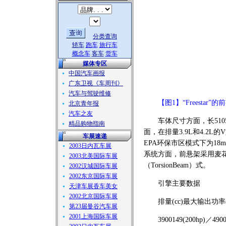
分类查询
轿车
跑车
旅行车
概念车
客车
货车
媒体专区
中国汽车画报
广东卫视《车周刊》
汽车与驾驶维修
【图1】“Freestar”的
北京青年报
汽车之友
车体尺寸方面，长5105mm
精品购物指南
面，在排量3.9L和4.2
车展速递
EPA环保市区模式下为18mp
2003日内瓦车展
系统方面，前悬架采用麦花臣臂
2003北美国际车展
（TorsionBeam）式。
2002汉城国际车展
2002东京国际车展
引擎主要数据
天津车展香车美女
2002北京国际车展
排量(cc)最大输出功率(k
第23届曼谷汽车展
2001上海国际车展
3900149(200hp)／490032