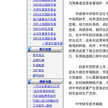
2002汉城国际车展
为驾乘者设置多重保护，
2002东京国际车展
天津车展香车美女
华晨将中华轿车定位
2002北京国际车展
中高档轿车，对舒适性自
第23届曼谷汽车展
2001上海国际车展
忽视。动力转向系统、4轮
2002日内瓦车展
悬架、高级音响，都符合
台北车展香车美女
位。在中华车的仪表板小
2001东京国际车展
控台后方，还各自设置有
>>更多车展专题
收缩的杯架。此外，中华
图片欣赏
排乘员设置了独立的空调
香车美女
口、车用电源接口和中央
品牌车廊
车展酷图
－款新车型即将上市
360°观车
是各方都非常期盼的，华
豪华加长
大张旗鼓、小心翼翼地做
精彩专题
备。在经销商网络方面，
一汽大众奥迪A4上市
对中华的质量产生更多的
“走向世界的奇瑞”
轿车提供生产支持。
汽车保险费率放开
中国人设计的概念车
中华轿车技术规格
三月新车--菱帅