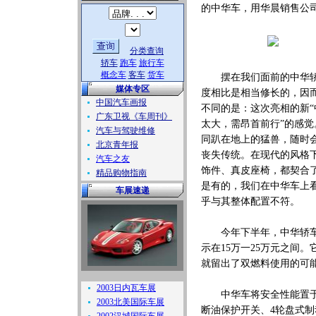
的中华车，用华晨销售公司
分类查询
轿车
跑车
旅行车
概念车
客车
货车
摆在我们面前的中华轿车，
媒体专区
度相比是相当修长的，因
中国汽车画报
不同的是：这次亮相的新“
广东卫视《车周刊》
太大，需昂首前行”的感觉。
汽车与驾驶维修
同趴在地上的猛兽，随时
北京青年报
丧失传统。在现代的风格
汽车之友
饰件、真皮座椅，都契合
精品购物指南
是有的，我们在中华车上
车展速递
乎与其整体配置不符。
今年下半年，中华轿车将
示在15万一25万元之间。
就留出了双燃料使用的可能
2003日内瓦车展
中华车将安全性能置于重
2003北美国际车展
断油保护开关、4轮盘式