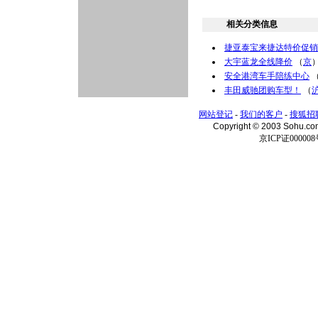
相关分类信息
捷亚泰宝来捷达特价促销
大宇蓝龙全线降价
（
京
安全港湾车手陪练中心
丰田威驰团购车型！
（
网站登记
-
我们的客户
-
搜狐招
Copyright © 2003 Sohu.c
京ICP证000