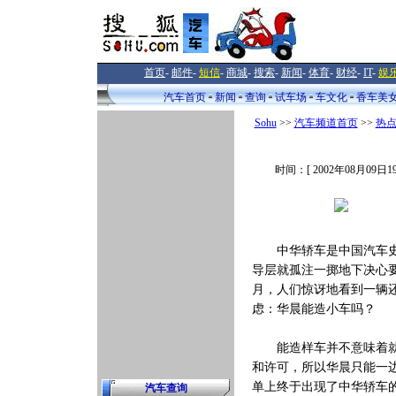
首页
-
邮件
-
短信
-
商城
-
搜索
-
新闻
-
体育
-
财经
-
IT
-
娱
汽车首页
新闻
查询
试车场
车文化
香车美
Sohu
>>
汽车频道首页
>>
热
时间：[ 2002年08月09日1
中华轿车是中国汽车史上
导层就孤注一掷地下决心要生
月，人们惊讶地看到一辆
虑：华晨能造小车吗？
能造样车并不意味着就有
和许可，所以华晨只能一
单上终于出现了中华轿车
汽车查询