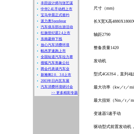
丰田设计师与张艺谋
尺寸（mm)
中华2.4L手动档上市
宝马华晨正式签约
派力奥Speedgear
长X宽X高4880X1800X
汽车俱乐部出游活动
红旗世纪星2.4上市
轴距2790
东南菱帅下线
放心汽车消费环境
整备质量1420
帕杰罗速跑上市
全国短道汽车拉力赛
发动机
搜狐汽车形象公社
两会代表谈汽车业
型式4G63S4，直列4
新雅阁2.0、3.0上市
2003年日内瓦车展
汽车消费环境研讨会
最大功率（kw／r／min）
>> 更多精彩专题
最大扭矩（Nm／r／min）
变速器5速手动
驱动型式前置发动机，