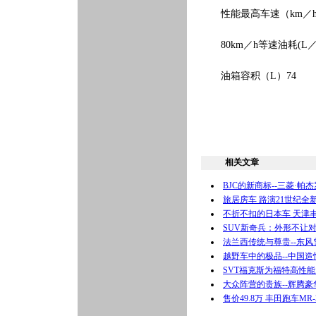
性能最高车速（km／h）
80km／h等速油耗(L／10
油箱容积（L）74
相关文章
BJC的新商标--三菱·帕杰罗
旅居房车 路演21世纪全
不折不扣的日本车 天津丰田
SUV新奇兵：外形不让对
法兰西传统与尊贵--东风
越野车中的极品--中国造
SVT福克斯为福特高性
大众阵营的贵族--辉腾豪
售价49.8万 丰田跑车MR