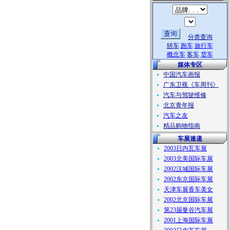
分类查询
轿车
跑车
旅行车
概念车
客车
货车
媒体专区
中国汽车画报
广东卫视《车周刊》
汽车与驾驶维修
北京青年报
汽车之友
精品购物指南
车展速递
2003日内瓦车展
2003北美国际车展
2002汉城国际车展
2002东京国际车展
天津车展香车美女
2002北京国际车展
第23届曼谷汽车展
2001上海国际车展