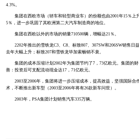
4.3%。
集团在西欧市场（轿车和轻型商业车）的份额也由2001年15％上升至
5％，进一步巩固了其欧洲第二大汽车制造商的地位。
集团在西欧以外的市场的销量710500辆，增幅达21％。
2202年推出的雪铁龙C3、C8、标致807、307SW和206SW销售日
去年大幅上升；标致207和雪铁龙毕加索畅销不衰。
集团的成本压缩计划2002年为集团节约了7，73亿欧元。集团的
善：投资后可支配流动现金达17，71亿欧元。
2003至2006年，集团将进一步压缩成本，提高效益，坚强国际合
术，不断推出新车型（2003至2006年将有26款新车问世）。
2003年，PSA集团计划销售汽车335万辆。