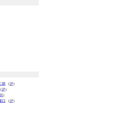
二部
（
沪
）
（
沪
）
川
）
窗口
（
沪
）