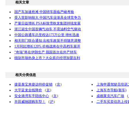
相关文章
国产车加速抢滩 中国轿车面临严峻考验
受入世影响较大 中国汽车业渐具全球竞争力
产量日益增长 PSA标致雪铁龙集团持续发展
浙江诞生中国首辆气动车 不需油料空气驱动
中国公路通车总里程达175万公里 增长迅速
相关部门联合通知 出租车政策不得随意调整
1月同比增长120% 价格战将在中高档车展开
“奇瑞”将在伊朗生产 我国首次在外产轿车
细划市场热身上市？大众原总经理加盟吉利
相关分类信息
捷亚泰宝来捷达特价促销
（
京
）
上海申通驾驶员培训
大宇蓝龙全线降价
（
京
）
上海车市导航(新车)
安全港湾车手陪练中心
（
京
）
成都莱克汽车广场
（
丰田威驰团购车型！
（
沪
）
二手车买卖信息上传