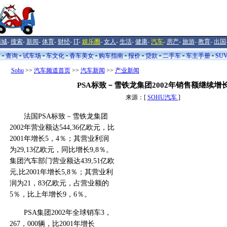
商城
-
搜索
-
新闻
-
体育
-
财经
-
IT
-
娱乐圈
-
女人
-
生活
-
健康
-
汽车
-
房产
-
旅游
-
教育
-
出国
闻
查询
试车场
车文化
香车美女
购车指南
报价
贷款
二手车
车主手册
SU
Sohu
>>
汽车频道首页
>>
汽车新闻
>>
产业新闻
PSA标致－雪铁龙集团2002年销售额继续增
来源：[
SOHU汽车
]
法国PSA标致－雪铁龙集团
2002年营业额达544,36亿欧元，比
2001年增长5，4％；其营业利润
为29,13亿欧元，同比增长9,8％。
集团汽车部门营业额达439,51亿欧
元,比2001年增长5,8％；其营业利
润为21，83亿欧元，占营业额的
5％，比上年增长9，6％。
PSA集团2002年全球销车3，
267，000辆，比2001年增长