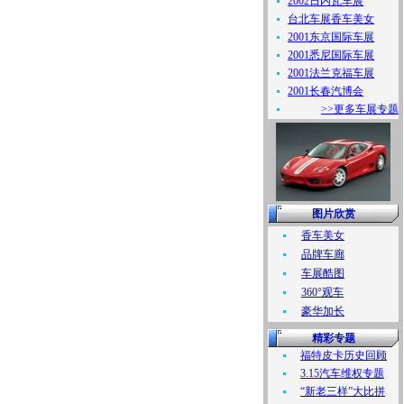
2002日内瓦车展
台北车展香车美女
2001东京国际车展
2001悉尼国际车展
2001法兰克福车展
2001长春汽博会
>>更多车展专题
图片欣赏
香车美女
品牌车廊
车展酷图
360°观车
豪华加长
精彩专题
福特皮卡历史回顾
3.15汽车维权专题
“新老三样”大比拼