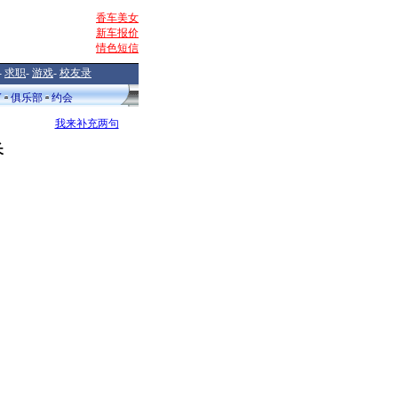
香车美女
新车报价
情色短信
-
求职
-
游戏
-
校友录
V
俱乐部
约会
我来补充两句
长