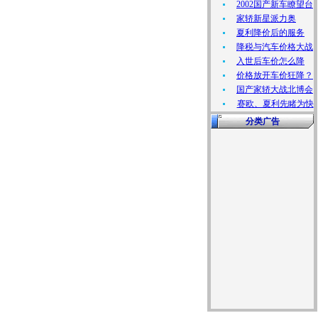
2002国产新车瞭望台
家轿新星派力奥
夏利降价后的服务
降税与汽车价格大战
入世后车价怎么降
价格放开车价狂降？
国产家轿大战北博会
赛欧、夏利先睹为快
分类广告