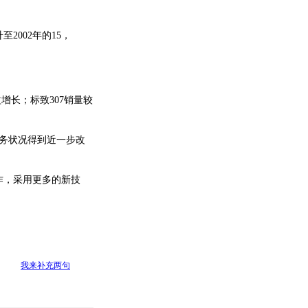
2002年的15，
益增长；标致307销量较
财务状况得到近一步改
作，采用更多的新技
我来补充两句