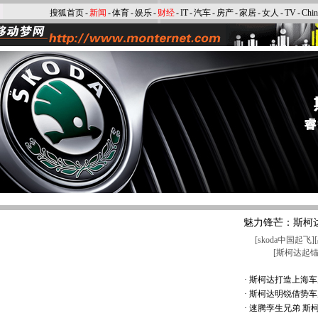
搜狐首页
-
新闻
-
体育
-
娱乐
-
财经
-
IT
-
汽车
-
房产
-
家居
-
女人
-
TV
-
Chi
魅力锋芒：斯柯
[
skoda中国起飞
][
[
斯柯达起
·
斯柯达打造上海车
·
斯柯达明锐借势车
·
速腾孪生兄弟 斯