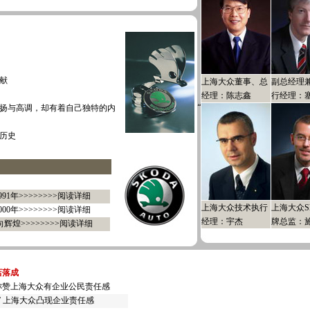
献
上海大众董事、总
副总经理
经理：陈志鑫
行经理：
扬与高调，却有着自己独特的内
历史
991年>>>>>>>>阅读详细
上海大众技术执行
上海大众Sk
000年>>>>>>>>阅读详细
经理：宇杰
牌总监：
 走向辉煌>>>>>>>>阅读详细
店落成
称赞上海大众有企业公民责任感
” 上海大众凸现企业责任感