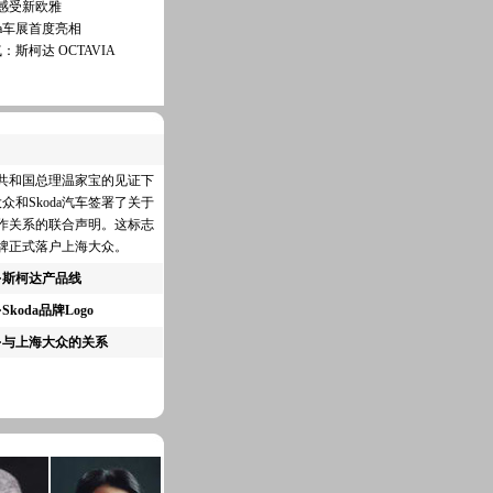
 感受新欧雅
via车展首度亮相
斯柯达 OCTAVIA
人民共和国总理温家宝的见证下
和Skoda汽车签署了关于
合作关系的联合声明。这标志
品牌正式落户上海大众
。
·
斯柯达产品线
·
Skoda品牌Logo
·
与上海大众的关系