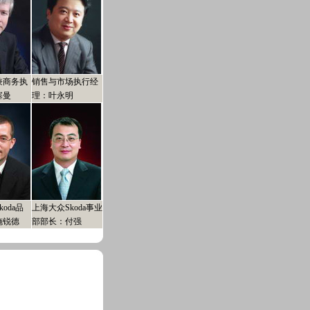
兼商务执
销售与市场执行经
塞曼
理：叶永明
oda品
上海大众Skoda事业
施锐德
部部长：付强