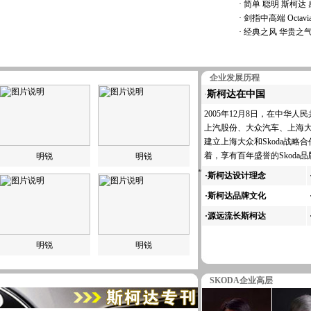
·
简单 聪明 斯柯达
·
剑指中高端 Octa
·
经典之风 华贵之气：
企业发展历程
斯柯达在中国
·
2005年12月8日，在中华
上汽股份、大众汽车、上海大众
建立上海大众和Skoda战略
着，享有百年盛誉的Skoda
明锐
明锐
·
斯柯达设计理念
·
斯柯达品牌文化
·
源远流长斯柯达
明锐
明锐
SKODA企业高层