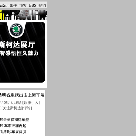
naRen
-
邮件
-
博客
-
BBS
-
搜狗
达明锐重磅出击上海车展
品牌启动现场
][
欧雅引入
]
锚
][
关注斯柯达
][
评论
]
展最值得期待车型
展 车市波澜再起
柯达明锐车展首演