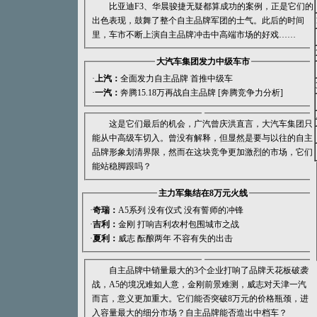
比亚迪F3、华晨骏捷无疑都算成功的案例，正是它们的
出色表现，鼓舞了整个自主品牌军团的士气。此后的时间
里，车市不断上演自主品牌冲击中高端市场的好戏……
大汽车集团发力中级车市
·
上汽：
全面发力自主品牌 首推中级车
·
一汽：
奔腾15.18万再战自主品牌
[
奔腾竞争力分析
]
这是它们最后的机会，广汽曾庆洪直言，大汽车集团只
能从中高级车切入。曾没有解释，但显然是要与以往的自主
品牌形象划清界限，然而在这块竞争更加激烈的市场，它们
能站稳脚跟吗？
主力军集结在8万元火线
·
奇瑞：
A5系列 没有仪式 没有誓师的冲锋
·
吉利：
金刚 打响吉利农村包围城市之战
·
夏利：
威志 酝酿两年 不容有失的出击
自主品牌中销量最大的3个企业打响了品牌天花板破袭
战，A5的境况难如人意，金刚前景难测，威志对天津一汽
而言，意义更加重大。它们能否突破8万元的价格瓶颈，进
入容量最大的细分市场？自主品牌能否造出中档车？