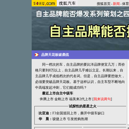
搜狐首页
-
新闻
-
体育
品牌天花板破袭战
同一档次的车，自主品牌的要比洋品牌便宜几万；而价
格只要到8万以上，自主品牌几乎难以立足。长期以来，自
主品牌几乎成低档次的代名词。但是，自主品牌要想做大，
必须要突破品牌天花板。基于这样认识，自主车型不断地向
中高端发起冲刺，它们能成功吗？
最近上市自主中级车
·
奔腾上市
金刚上市
福美来2代上市
[
我来说两句
]
试探性的星星之火
·
比亚迪：
F3全国巡回上市，撕开中级车缺口
·
华 晨：
骏捷上市 引发抢购热潮