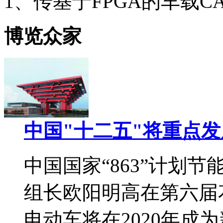
1、传基于FPGA的车载
博览众家
中国"十二五"将重点
中国国家“863”计划
组长欧阳明高在第六届
电动车将在2020年成