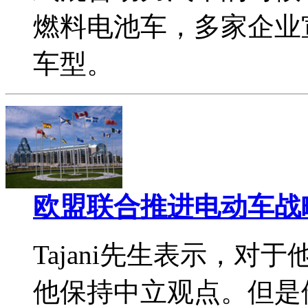
燃料电池车，多家企业宣
车型。
欧盟联合推进电动车战
Tajani先生表示，
他保持中立观点。但是