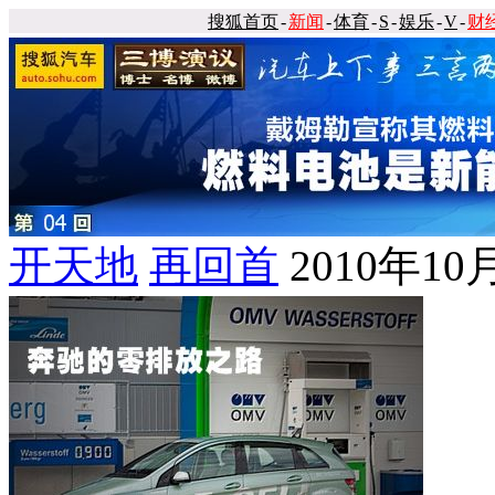
搜狐首页
-
新闻
-
体育
-
S
-
娱乐
-
V
-
财
开天地
再回首
2010年1