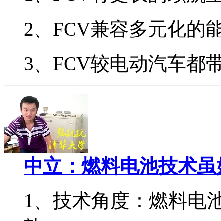
2、FCV兼容多元化的
3、FCV较电动汽车都
中立：燃料电池技术虽
1、技术角度：燃料电