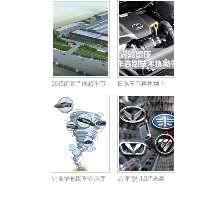
2015闲置产能超千万
日系车不再执拗？
销量增长因车企压库
品牌“婴儿潮”来袭