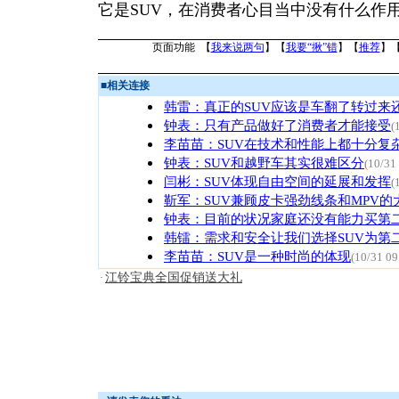
它是SUV，在消费者心目当中没有什么作
页面功能 【
我来说两句
】【
我要“揪”错
】【
推荐
】
■
相关连接
韩雷：真正的SUV应该是车翻了转过来
钟表：只有产品做好了消费者才能接受
(
李苗苗：SUV在技术和性能上都十分复
钟表：SUV和越野车其实很难区分
(10/31
闫彬：SUV体现自由空间的延展和发挥
(
靳军：SUV兼顾皮卡强劲线条和MPV的
钟表：目前的状况家庭还没有能力买第
韩镭：需求和安全让我们选择SUV为第
李苗苗：SUV是一种时尚的体现
(10/31 09
江铃宝典全国促销送大礼
·