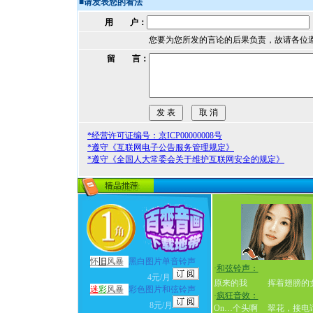
■
请发表您的看法
用 户：
您要为您所发的言论的后果负责，故请各位
留 言：
*经营许可证编号：京ICP00000008号
*遵守《互联网电子公告服务管理规定》
*遵守《全国人大常委会关于维护互联网安全的规定》
怀
旧
风暴
黑白图片单音铃声
·
和弦铃声：
4元/月
原来的我
挥着翅膀的
迷
彩
风暴
彩色图片和弦铃声
·
疯狂音效：
8元/月
On…个头啊
翠花，接电