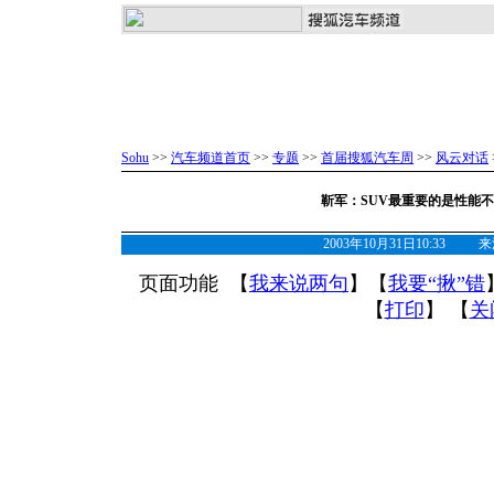
Sohu
>>
汽车频道首页
>>
专题
>>
首届搜狐汽车周
>>
风云对话
靳军：SUV最重要的是性能
2003年10月31日10:33
页面功能 【
我来说两句
】【
我要“揪”错
【
打印
】 【
关