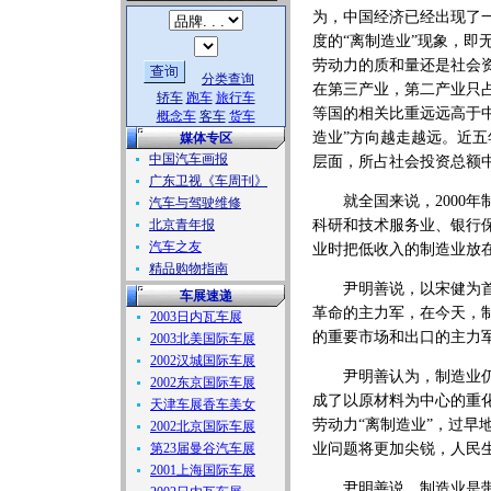
为，中国经济已经出现了
度的“离制造业”现象，即
劳动力的质和量还是社会资
分类查询
在第三产业，第二产业只占
轿车
跑车
旅行车
等国的相关比重远远高于
概念车
客车
货车
造业”方向越走越远。近
媒体专区
中国汽车画报
层面，所占社会投资总额
广东卫视《车周刊》
就全国来说，2000年
汽车与驾驶维修
北京青年报
科研和技术服务业、银行
汽车之友
业时把低收入的制造业放
精品购物指南
尹明善说，以宋健为首的
车展速递
革命的主力军，在今天，
2003日内瓦车展
的重要市场和出口的主力
2003北美国际车展
2002汉城国际车展
尹明善认为，制造业仍然
2002东京国际车展
成了以原材料为中心的重
天津车展香车美女
劳动力“离制造业”，过
2002北京国际车展
第23届曼谷汽车展
业问题将更加尖锐，人民
2001上海国际车展
尹明善说，制造业是带动