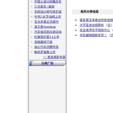
中国人设计的概念车
三月新车--菱帅
丰田设计师与张艺谋
相关分类信息
中华2.4L手动档上市
捷亚泰宝来捷达特价促销
宝马华晨正式签约
大宇蓝龙全线降价
（
京
派力奥Speedgear
安全港湾车手陪练中心
汽车俱乐部出游活动
丰田威驰团购车型！
（
红旗世纪星2.4上市
东南菱帅下线
放心汽车消费环境
帕杰罗速跑上市
>> 更多精彩专题
分类广告