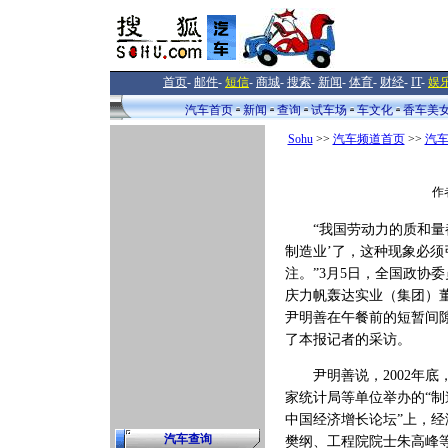
首页
-
邮件
-
短信
-
商城
-
搜索
-
新闻
-
体育
-
财经
-
IT
-
娱
汽车首页
新闻
查询
试车场
车文化
香车美
Sohu
>>
汽车频道首页
>>
汽
作
“我国劳动力的质和量都
制造业’了，这种现象必须
注。”3月5日，全国政协
庆力帆轰达实业（集团）
尹明善在午餐前的短暂间
了本报记者的采访。
尹明善说，2002年底
家统计局等单位举办的“制
中国经济增长论坛”上，经
汽车查询
樊纲、工程院院士朱高峰