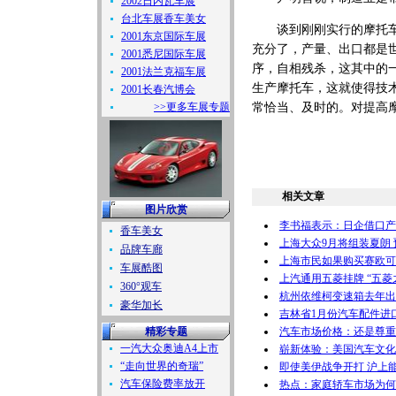
2002日内瓦车展
台北车展香车美女
谈到刚刚实行的摩托车生
2001东京国际车展
充分了，产量、出口都是
2001悉尼国际车展
序，自相残杀，这其中的
2001法兰克福车展
生产摩托车，这就使得技
2001长春汽博会
>>更多车展专题
常恰当、及时的。对提高
相关文章
图片欣赏
李书福表示：日企借口产
香车美女
上海大众9月将组装夏朗 
品牌车廊
上海市民如果购买赛欧可
车展酷图
上汽通用五菱挂牌 “五菱
360°观车
杭州依维柯变速箱去年出口
豪华加长
吉林省1月份汽车配件进
精彩专题
汽车市场价格：还是尊重
一汽大众奥迪A4上市
崭新体验：美国汽车文化
“走向世界的奇瑞”
即使美伊战争开打 沪上
汽车保险费率放开
热点：家庭轿车市场为何