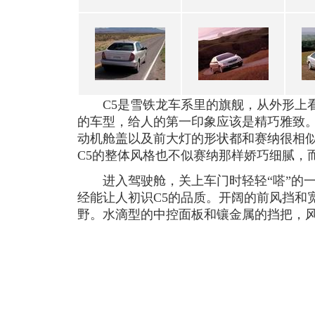
C5是雪铁龙车系里的旗舰，从外形上看
的车型，给人的第一印象应该是精巧雅致
动机舱盖以及前大灯的形状都和赛纳很相
C5的整体风格也不似赛纳那样娇巧细腻，
进入驾驶舱，关上车门时轻轻“嗒”的一
经能让人初识C5的品质。开阔的前风挡和
野。水滴型的中控面板和镶金属的挡把，