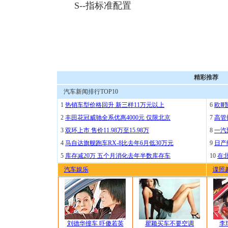
S--指标准配置
精彩推荐
汽车新闻排行TOP10
1
热销车型价格回升 新三样11万元以上
6
欧Ⅲ
2
丰田花冠威驰全系优惠4000元 仅限北京
7
高管
3
双环上市 售价11.98万至15.98万
8
一汽
4
马自达旗舰跑车RX-8比去年6月低30万元
9
日产
5
库存减20万 五个月消化去年半数库存车
10
在
汽车娱乐
谍照
刘德华撞车 吓傻若英
瞿颖买车不要空调
李