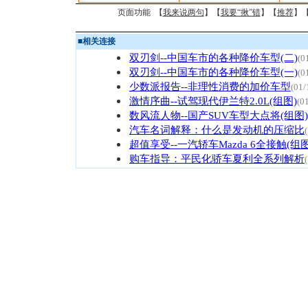
页面功能 【
我来说两句
】【
我要“揪”错
】【
推荐
】
■
相关连接
双刃剑--中国车市的各种降价车型(二)
(0
双刃剑--中国车市的各种降价车型(一)
(0
少数派报告--非理性消费的加价车型
(01/
激情序曲--试驾现代伊兰特2.0L(组图)
(0
数风流人物--国产SUV车型大点将(组图)
汽车名词解释：什么是发动机的压缩比
超值享受--一汽轿车Mazda 6全接触(组图
购车指导：平民化骄车夏利全系列解析