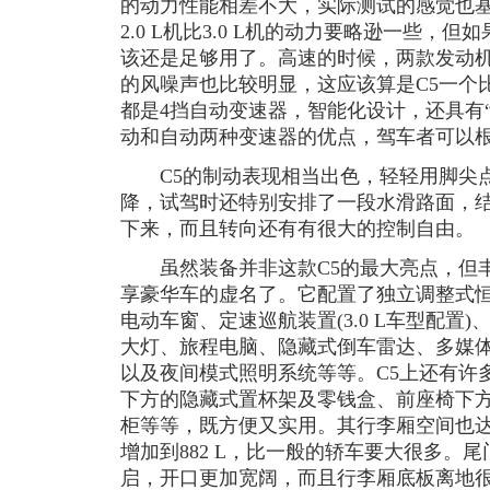
的动力性能相差不大，实际测试的感觉也
2.0 L机比3.0 L机的动力要略逊一些，
该还是足够用了。高速的时候，两款发动
的风噪声也比较明显，这应该算是C5一个
都是4挡自动变速器，智能化设计，还具有
动和自动两种变速器的优点，驾车者可以
C5的制动表现相当出色，轻轻用脚尖点
降，试驾时还特别安排了一段水滑路面，
下来，而且转向还有有很大的控制自由。
虽然装备并非这款C5的最大亮点，但丰
享豪华车的虚名了。它配置了独立调整式
电动车窗、定速巡航装置(3.0 L车型配置
大灯、旅程电脑、隐藏式倒车雷达、多媒
以及夜间模式照明系统等等。C5上还有许
下方的隐藏式置杯架及零钱盒、前座椅下
柜等等，既方便又实用。其行李厢空间也达到
增加到882 L，比一般的轿车要大很多。
启，开口更加宽阔，而且行李厢底板离地