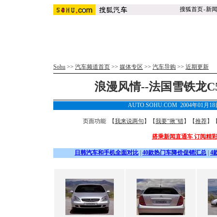
搜狐首页
-
新
Sohu
>>
汽车频道首页
>>
媒体专区
>>
汽车导购
>>
近期更新
浪漫风情--法国雪铁龙C
AUTO.SOHU.COM 2004年01月1
页面功能 【
我来说两句
】【
我要“揪”错
】【
推荐
】
搭乘新闻直通车 订阅精
日韩汽车和手机全面对比
|
40款热门车降价促销汇总
|
4