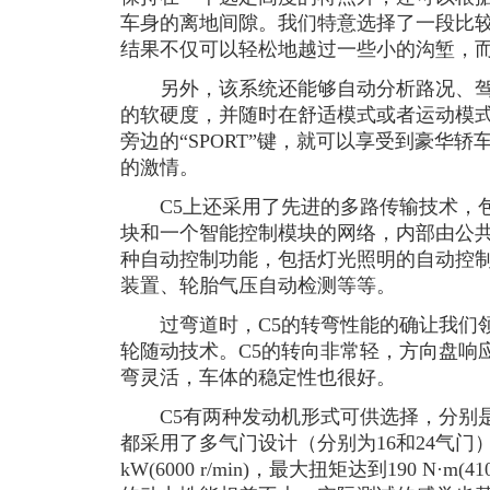
车身的离地间隙。我们特意选择了一段比
结果不仅可以轻松地越过一些小的沟堑，
另外，该系统还能够自动分析路况、驾
的软硬度，并随时在舒适模式或者运动模
旁边的“SPORT”键，就可以享受到豪华
的激情。
C5上还采用了先进的多路传输技术，包
块和一个智能控制模块的网络，内部由公
种自动控制功能，包括灯光照明的自动控
装置、轮胎气压自动检测等等。
过弯道时，C5的转弯性能的确让我们领
轮随动技术。C5的转向非常轻，方向盘响
弯灵活，车体的稳定性也很好。
C5有两种发动机形式可供选择，分别是2.0 
都采用了多气门设计（分别为16和24气门）。
kW(6000 r/min)，最大扭矩达到190 N·m(41