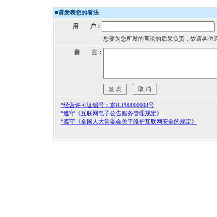
■
请发表您的看法
用 户：
您要为您所发的言论的后果负责，故请各位
留 言：
*经营许可证编号：京ICP00000008号
*遵守《互联网电子公告服务管理规定》
*遵守《全国人大常委会关于维护互联网安全的规定》