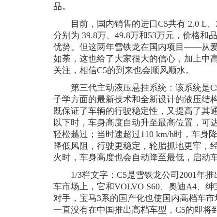
品。
目前，国内销售的进口C5共有 2.0 L、3.
分别为 39.8万、49.8万和53万元，价
优势。但这两年雪铁龙在国内项目——从
如荼，这也给了大家很大的信心，加上中
关注，相信C5的到来也会顺风顺水。
第三代主动液压悬挂系统：该系统是C5
子学方面的最新技术和全新设计的液压结
既保证了车辆的行驶稳定性，又提高了其通过
以下时，车身高度自动升至最高位置，可达
轻松越过；当时速超过110 km/h时，车
降低风阻，行驶更稳定，轮胎抓地更牢，
火时，车身高度也会自动降至最低，启动
1/3栏文字：C5是雪铁龙公司2001年
车市场上，它和VOLVO S60、奥迪A4、
对手，宝马3系的国产化也使国内高档车市
一直没有在中国推出高档车型，C5的即将