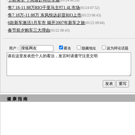
·
节前买车 下周请赴特价车展
(01/24 08:26)
·
售7.18-11.88万RIO千里马主打1.4L市场
(01/24 07:52)
·
售7.18万-11.88万 东风悦达起亚RIO上市
(01/23 08:43)
·
6款新车激活1月车市 揭开2007年新车之旅
(01/22 09:04)
·
春节前夕购车三大理由
(01/22 08:43)
用户：
匿名
隐藏地址
设为辩论话题
健 康 指 南