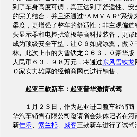
到了车身高度可调，真正达到了舒适性、安
的完美结合，并且还通过“ＡＭＶＡＲ”系统
柔度，更增强了整车的舒适性；非主观偏道
头显示器和电控扰流板等高科技装备，更帮
成为顶级安全车型，让Ｃ６如虎添翼，傲立
林。此次上市的为雪铁龙Ｃ６３．０豪华版
人民币６３．９８万元，将通过
东风雪铁龙
０家实力雄厚的经销商网点进行销售。
起亚三款新车：起亚普华激情试驾
１月２３日，作为起亚进口整车经销商
华汽车销售有限公司邀请省会媒体记者在河
新
佳乐
、
索兰托
、
威客
三款新车进行了试驾