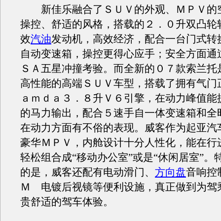
新佳乐融合了ＳＵＶ的外观、ＭＰＶ的
操控、舒适的风格，搭载的２．０升双凸轮
效
汽油
发动机，高效经济，配合一台门式转
自动变速箱，操控更得心应手；安全方面通
ＳＡ五星冲撞考验。而全新的０７款索兰托
高性能的高端ＳＵＶ车型，搭载了拥有气门
ａｍｄａ３．８升Ｖ６引擎，在动力峰值能
的马力输出，配合５速手自一体变速箱和全
在动力方面有不俗的表现。威客作为起亚汽
豪华ＭＰＶ，内舱设计十分人性化，能在行
轻松组合成“移动办公室”或是“休闲居室”。
的是，威客还配有电动滑门、
方向盘
音响控
Ｍ 电镀后视镜等便利设施，真正做到为驾
贵舒适的驾车体验。