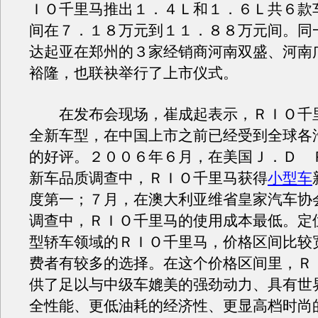
ＩＯ千里马推出１．４Ｌ和１．６Ｌ共６款
间在７．１８万元到１１．８８万元间。同
达起亚在郑州的３家经销商河南双盛、河南
裕隆，也联袂举行了上市仪式。
在发布会现场，崔成起表示，ＲＩＯ千
全新车型，在中国上市之前已经受到全球各
的好评。２００６年６月，在美国Ｊ．Ｄ
新车品质调查中，ＲＩＯ千里马获得
小型车
度第一；７月，在澳大利亚维省皇家汽车协
调查中，ＲＩＯ千里马的使用成本最低。定
型轿车领域的ＲＩＯ千里马，价格区间比较
费者有较多的选择。在这个价格区间里，Ｒ
供了足以与中级车媲美的强劲动力、具有世
全性能、更低油耗的经济性、更显高档时尚