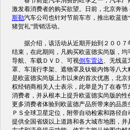
春节前是汽车消费的旺季之一，汽车厂
激发着消费者的购买欲望。日前，北京奔驰
斯勒
汽车公司也针对节前车市，推出欧蓝德
猪贺礼”营销活动。
据介绍，该活动从近期开始到２００７
结束，在此期间，凡购买欧蓝德实尚版，均
导航、车载ＤＶＤ、可视
倒车雷达
、无线蓝
罩、车顶行李架、遮物罩及钛银内饰等八大
是欧蓝德实尚版上市以来的首次优惠，北京
权经销商相关人士表示，此举是为了在春节
消费者，并从根本上提升欧蓝德实尚版的性
更多消费者体验到欧蓝德产品所带来的品质
ＰＳ全球卫星定位，附带自动检索和路径自
提供全国省级以上道路和各大城市地图，并