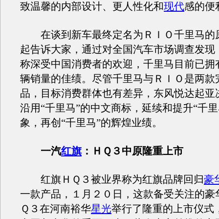
致温馨的内部设计、更人性化和
现代
感的便
在谈到新车最终定名为ＲＩＯ千里马的
起告诉大家，通过对全国汽车市场调查发现，
称深受中国消费者的欢迎，千里马目前已拥
辆销量的佳绩。尽管千里马与ＲＩＯ是两款
品，目标消费群体也有差异，东风悦达起亚
沿用“千里马”的中文商标，延续和提升“千里
象，再创“千里马”的辉煌业绩。
一汽
红旗
：ＨＱ３中原隆重上市
红旗ＨＱ３被业界称为红旗品牌回归
豪
一款产品，１月２０日，这款备受关注的豪
Ｑ３在河南裕华
星光
举行了隆重的上市仪式