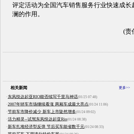
评定活动为全国汽车销售服务行业快速成长
澜的作用。
(责
相关新闻
更多>>
·
东风悦达起亚RIO能否续写千里马神话
(01/25 07:48)
·
2007年轿车市场继续看涨 两厢车成最大亮点
(01/24 11:06)
·
节前车市降价减少 新车上市陡然增多
(01/24 09:02)
·
活力精灵--试驾东风悦达起亚Rio
(01/24 08:38)
·
新车扎堆经济型反弹 节后买车能省数千元
(01/24 08:33)