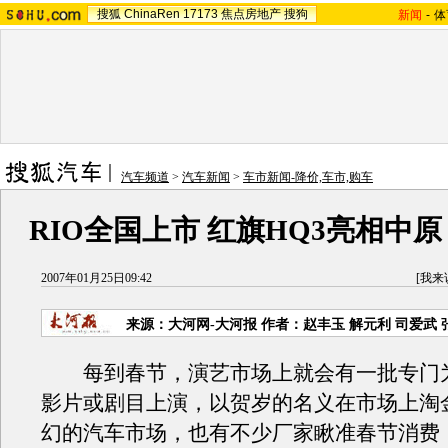
搜狐
ChinaRen
17173
焦点房地产
搜狗
新闻
-
体
汽车频道
>
汽车新闻
>
车市新闻-降价,车市,购车
RIO全国上市 红旗HQ3亮相中
2007年01月25日09:42
[
我来
来源：大河网-大河报 作者：赵丰玉 解元利 司爱武 
每到春节，演艺市场上就会有一批专门
影片或剧目上演，以贺岁的名义在市场上淘
幻的汽车市场，也有不少厂家瞅准春节消费