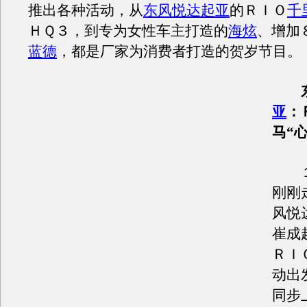
推出各种活动，从
东风悦达起亚
的ＲＩＯ
千
ＨＱ３，到专为女性车主打造的
海炫
、增加
蓝德
，都是厂家为消费者打造的贺岁节目。
亚
：
马“
１
刚刚
风悦
崔成
ＲＩ
动出
同步