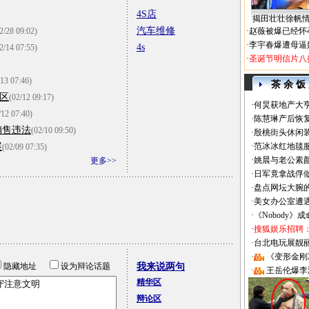
4S店
揭田壮壮徐帆
汽车维修
2/28 09:02)
·
赵薇被爆已经怀
·
李宇春爆遭母逼
4s
2/14 07:55)
·
圣诞节明信片八
/13 07:46)
茶 余 饭
区
(02/12 09:17)
·
何炅获地产大亨
/12 07:40)
·
陈慧琳产后恢复
销售违法
(02/10 09:50)
·
殷桃街头休闲装
展
·
范冰冰红地毯
(02/09 07:35)
·
姚晨与老公素
更多>>
·
日军竟拿战俘
·
盘点网坛大腕
·
美女办公室遭
·
《Nobody》
·
搜狐娱乐招聘
·
台北电玩展靓丽Sh
·
《变形金刚
隐藏地址
设为辩论话题
我来说两句
·
王岳伦爆李
精华区
辩论区