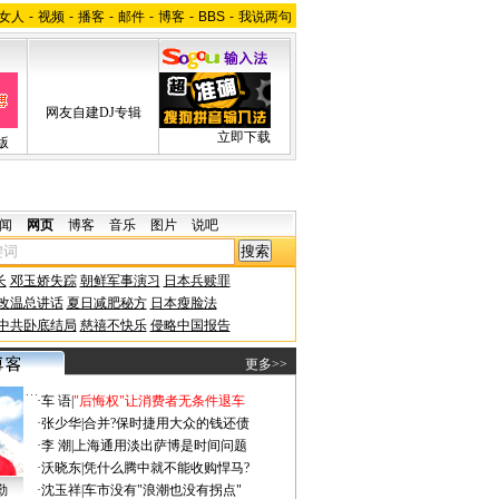
女人
-
视频
-
播客
-
邮件
-
博客
-
BBS
-
我说两句
网友自建DJ专辑
立即下载
版
闻
网页
博客
音乐
图片
说吧
长
邓玉娇失踪
朝鲜军事演习
日本兵赎罪
改温总讲话
夏日减肥秘方
日本瘦脸法
中共卧底结局
慈禧不快乐
侵略中国报告
更多>>
·
车 语
|
"后悔权"让消费者无条件退车
·
张少华
|
合并?保时捷用大众的钱还债
·
李 潮
|
上海通用淡出萨博是时间问题
·
沃晓东
|
凭什么腾中就不能收购悍马?
勤
·
沈玉祥
|
车市没有"浪潮也没有拐点"