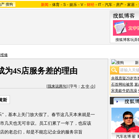
地产
搜狗
新闻
-
体育
-
S
-
娱乐
-
V
-
财经
-
IT
-
汽车
-
房产
-
家居
-
搜狐博客玩弄
车维修
新
成为4S店服务差的理由
央视质疑29岁市
石首网站被黑
篡
[
我来说两句
] [字号：
大
中
小
]
宋美龄牛奶洗澡
黄斯
”，基本上关门放大假了。春节这几天本来就是一
休市几天也无可非议。员工们累了一年了，也应该
S店的老总们，却是不能忘记企业的服务宗旨
汽车名博:翟 