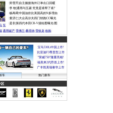
·
郑雪芹
|
自主频接海外订单出口回暖
·
李 牧
|
通用与五菱 究竟是谁帮了谁?
谍照
·
杨再舜
|
中国油价比美国高的N多理由
船税
·
童济仁
|
大众高尔夫四门轿跑CC曝光
沃
燃
·
是非
|
第四代本田CR-V描绘图曝光/图
马
车
瑞
通用破产
雪佛兰
桑塔纳
雪铁龙
收购
宝马530Li中国上市!
比亚迪F3尊贵型上市
"荣威750"隆重亮相!
福美来2代昂首上市!
广丰凯美瑞奢华上市
新车
热门新车
专区