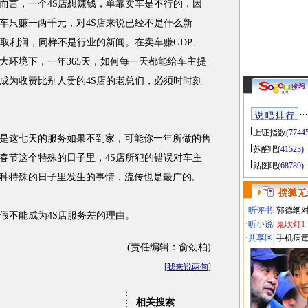
而言，一个4S店想赚钱，单靠卖车是不行的，因
车只赚一两千元，对4S店来说已经不是什么新
赚取利润，同样不是行业的新闻。在卖车赚GDP、
大环境下，一年365天，如何每一天都能给车主提
成为收费比别人贵的4S店的老总们，必须时时刻
说 吧 排 行
上证指数
(7744
这七天的服务如果不到家，可能你一年所做的售
苏醒吧
(41523)
春节这个特殊的日子里，4S店所犯的错误对车主
贴图吧
(68789)
种特殊的日子里发生的事情，流传也是最广的。
·
听评书
|
郭德纲
不能成为4S店服务差的理由。
·
听小说
|
鬼吹灯1
·
共享区
|
手机病
(责任编辑：俞劲柏)
[
我来说两句
]
相关搜索