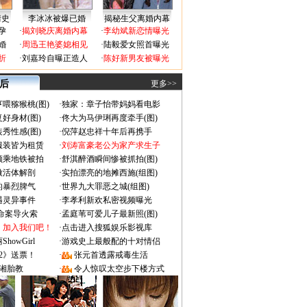
情史
李冰冰被爆已婚
揭秘生父离婚内幕
孕
·
揭刘晓庆离婚内幕
·
李幼斌新恋情曝光
婚
·
周迅王艳婆媳相见
·
陆毅爱女照首曝光
折
·
刘嘉玲自曝正造人
·
陈好新男友被曝光
 后
更多>>
喂猕猴桃(图)
·
独家：章子怡带妈妈看电影
好身材(图)
·
佟大为马伊琍再度牵手(图)
秀性感(图)
·
倪萍赵忠祥十年后再携手
服装皆为租赁
·
刘涛富豪老公为家产求生子
颜乘地铁被拍
·
舒淇醉酒瞬间惨被抓拍(图)
做活体解剖
·
实拍漂亮的地摊西施(组图)
的暴烈脾气
·
世界九大罪恶之城(组图)
遇灵异事件
·
李孝利新欢私密视频曝光
成命案导火索
·
孟庭苇可爱儿子最新照(图)
：加入我们吧！
·
点击进入搜狐娱乐影视库
owGirl
·
游戏史上最般配的十对情侣
2》送票！
·
张元首透露戒毒生活
湘胎教
·
令人惊叹太空步下楼方式