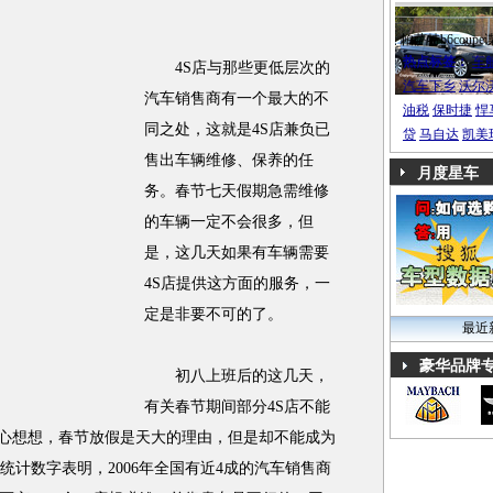
帕萨特b6coupe
热点标签：
车
4S店与那些更低层次的
汽车下乡
沃尔
汽车销售商有一个最大的不
油税
保时捷
悍
同之处，这就是4S店兼负已
贷
马自达
凯美
售出车辆维修、保养的任
月度星车
务。春节七天假期急需维修
的车辆一定不会很多，但
是，这几天如果有车辆需要
4S店提供这方面的服务，一
定是非要不可的了。
最近
豪华品牌
初八上班后的这几天，
有关春节期间部分4S店不能
静心想想，春节放假是天大的理由，但是却不能成为
统计数字表明，2006年全国有近4成的汽车销售商