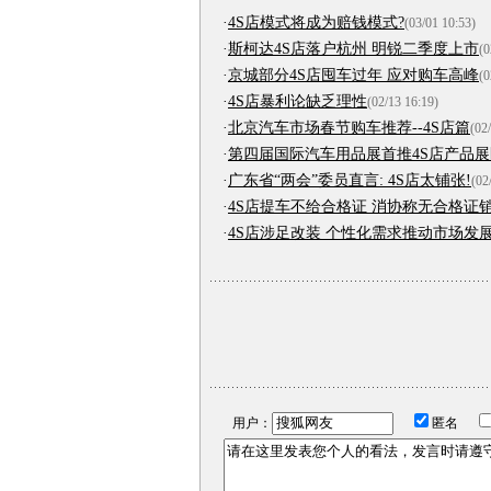
·
4S店模式将成为赔钱模式?
(03/01 10:53)
·
斯柯达4S店落户杭州 明锐二季度上市
(0
·
京城部分4S店囤车过年 应对购车高峰
(0
·
4S店暴利论缺乏理性
(02/13 16:19)
·
北京汽车市场春节购车推荐--4S店篇
(02
·
第四届国际汽车用品展首推4S店产品展
·
广东省“两会”委员直言: 4S店太铺张!
(02
·
4S店提车不给合格证 消协称无合格证
·
4S店涉足改装 个性化需求推动市场发
用户：
匿名