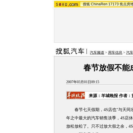
搜狐
ChinaRen
17173
焦点房
汽车频道
>
用车信息
>
汽
春节放假不能
2007年03月01日09:15
来源：羊城晚报 作者：
春节七天假期，4S店也“与天同乐
年之中最大的汽车销售淡季，4S店
放松放松了。只不过放大假之余，4