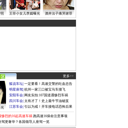
密照
王菲小女儿李嫣曝光
酒井法子痛哭谢罪
更多>>
狐说车坛
|
一定要看！高速交警的吐血忠告
明星座驾
|
杭州一家三口被宝马车撞飞
安阳车会
|
网友实拍:107国道遇惨烈车祸
四川车会
|
太有才了！史上最牛节油秘笈
江苏车会
|
引以为戒！开车接电话恐怖后果
曝光
最惨烈的16起高速车祸
跑高速16保命注意事项
座驾更奢华？各国领导人座驾一览