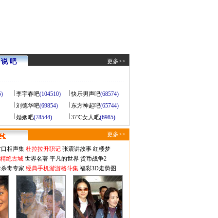
说 吧
更多>>
5)
李宇春吧
(104510)
快乐男声吧
(68574)
刘德华吧
(69854)
东方神起吧
(65744)
婚姻吧
(78544)
37℃女人吧
(6985)
更多>>
对口相声集
杜拉拉升职记
张震讲故事
红楼梦
-精绝古城
世界名著
平凡的世界
货币战争2
毒杀毒专家
经典手机游游格斗集
福彩3D走势图