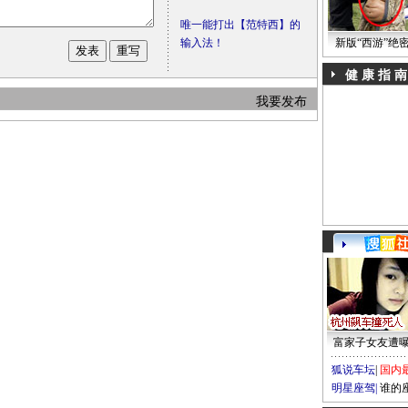
唯一能打出【范特西】的
输入法！
新版“西游”绝
健 康 指 南
我要发布
富家子女友遭
狐说车坛
|
国内
明星座驾
|
谁的