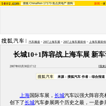
搜狐
ChinaRen
17173
焦点房地产
搜狗
新闻
-
体
汽车频道
>
2007上海车展
>
2007上海车展前传
>
上海车展前传
长城10+1阵容战上海车展 新
2007年03月30日17:12
[
我来
来源：搜狐汽车 作者：综合报道
上海
国际车展，
长城
汽车以强大阵容亮
创下了
长城
汽车参展两个历史之最，一是参展