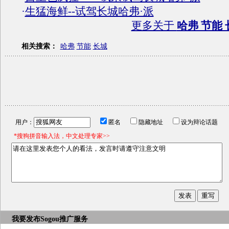
·
生猛海鲜--试驾长城哈弗·派
更多关于
哈弗 节能 
相关搜索：
哈弗
节能
长城
用户：
匿名
隐藏地址
设为辩论话题
*搜狗拼音输入法，中文处理专家>>
我要发布
Sogou推广服务