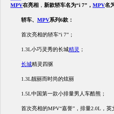
MPV
在亮相
，
新款轿车名为“i 7”，
MPV
名为
轿车、
MPV
系列6款：
首次亮相的轿车“i 7”；
1.3L小巧灵秀的长城
精灵
；
长城
精灵四驱
1.3L靓丽而时尚的炫丽
1.5L中国第一款小排量男人车酷熊；
首次亮相的MPV“嘉誉”，排量2.0L，英