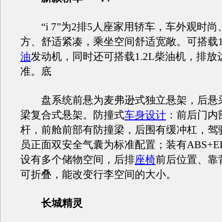
“i 7”为2排5人座家用轿车，车外观时
方、舒适紧凑，乘坐空间舒适宽敞。可搭载1.3
油
发动机，同时还可搭载1.2L柴油机，排放
准。底
盘系统前悬为麦弗逊式独立悬架，后悬
梁复合式悬架。防撞式
车身设计
：前后门内
杆，前舱前部有防撞梁，后围有缓冲杠，驾
员正面双安全气囊为标准配置；装有ABS+E
设有多个储物空间，后排
座椅
前后位置、靠
可折叠，能改变行李空间的大小。
长城精灵