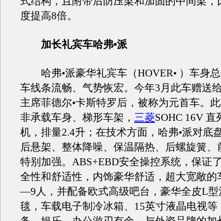
式结构，且附带后防压梁和加固的中间梁，
度提高8倍。
加长礼宾车哈弗•派
哈弗•派豪华礼宾车（HOVER• ）车身总长
车线条流畅、气势恢宏。今年3月此车赠送
主席菲德尔•卡斯特罗后，被称为元首车。
非承载车身、梯形车架，
三菱
SOHC 16V
机，排量2.4升；在技术方面，哈弗•派对底
后悬架、整体降噪、保温隔热、后螺旋簧、
特别加强。ABS+EBD安全操控系统，保证
全性和舒适性，内饰豪华舒适，超大宽敞的
—9人，并配备欧式高级吧台，豪华全皮L型
毯，车载电子制冷冰箱、15英寸液晶电视等