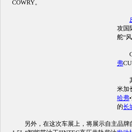
COWRY。
攻国
舵“
CU
弗
C
其
米加
哈弗
的
长
另外，在这次车展上，将展示自主品牌