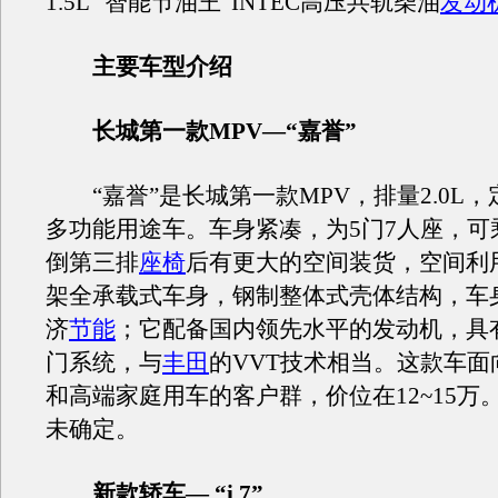
1.5L “智能节油王”INTEC高压共轨柴油
发动
主要车型介绍
长城第一款MPV—“嘉誉”
“嘉誉”是长城第一款MPV，排量2.0L
多功能用途车。车身紧凑，为5门7人座，可
倒第三排
座椅
后有更大的空间装货，空间利
架全承载式车身，钢制整体式壳体结构，车
济
节能
；它配备国内领先水平的发动机，具
门系统，与
丰田
的VVT技术相当。这款车面
和高端家庭用车的客户群，价位在12~15万
未确定。
新款轿车— “i 7”