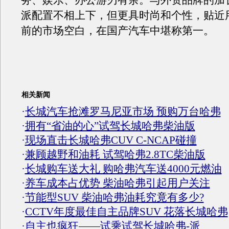
务、娱乐、办公游刃有余。与外资品牌的加
派配置不相上下，但更具时尚和个性，贴近
前的市场空白，在国产汽车中堪称第一
相关新闻
·
长城汽车抢滩罗马尼亚市场 预购万台哈弗
·
拥有“省油的心”试驾长城哈弗柴油版
·
现场直击长城哈弗CUV C-NCAP碰撞
·
兼顾越野和油耗 试驾哈弗2.8TC柴油版
·
长城购车送大礼 购哈弗汽车送4000元燃油
·
养车成本占优势 柴油哈弗引起用户关注
·
节能型SUV 柴油哈弗油耗究竟有多少?
·
CCTV年度最佳自主品牌SUV 花落长城哈弗
·
自主也疯狂——试乘试驾长城哈弗-派