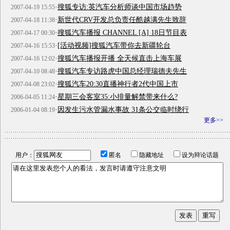
·
搜狐专访:英汽车分析师谈中国市场趋势
2007-04-19 15:55
·
新世代CRV开发总负责任酷越满先生致辞
2007-04-18 11:38
·
搜狐汽车播报 CHANNEL [A] 18日节目表
2007-04-17 00:30
·
[活动视频]搜狐汽车带你去新疆轮台
2007-04-16 15:53
·
搜狐汽车播报开播 全天候直击上海车展
2007-04-16 12:02
·
搜狐汽车专访路虎中国总经理瑞德夫先生
2007-04-10 08:48
·
搜狐汽车20:30直播神行者2代中国上市
2007-04-08 23:02
·
星期三会客室35:小排量解禁带来什么?
2006-04-05 11:24
·
因发生污水管漏水事故 31条公交临时绕行
2006-01-04 08:19
更多>>
用户：
匿名
隐藏地址
设为辩论话题