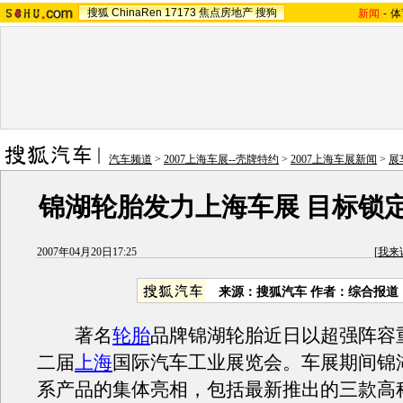
搜狐
ChinaRen
17173
焦点房地产
搜狗
新闻
-
体
汽车频道
>
2007上海车展--壳牌特约
>
2007上海车展新闻
>
展
锦湖轮胎发力上海车展 目标锁
2007年04月20日17:25
[
我来
来源：搜狐汽车 作者：综合报道
著名
轮胎
品牌锦湖轮胎近日以超强阵容
二届
上海
国际汽车工业展览会。车展期间锦
系产品的集体亮相，包括最新推出的三款高