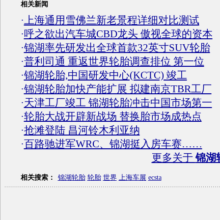
相关新闻
·
上海通用雪佛兰新老景程详细对比测试
·
呼之欲出汽车城CBD龙头 傲视全球的资本
·
锦湖率先研发出全球首款32英寸SUV轮胎
·
普利司通 重返世界轮胎调查排位 第一位
·
锦湖轮胎,中国研发中心(KCTC) 竣工
·
锦湖轮胎加快产能扩展 拟建南京TBR工厂
·
天津工厂竣工 锦湖轮胎冲击中国市场第一
·
轮胎大战开辟新战场 替换胎市场成热点
·
抢滩登陆 昌河铃木利亚纳
·
百路驰进军WRC、锦湖挺入房车赛……
更多关于
锦湖
相关搜索：
锦湖轮胎
轮胎
世界
上海车展
ecsta