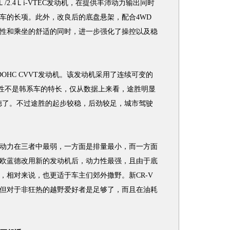
Ｌ/2.4Ｌi-VTEC发动机，在提供丰沛动力输出同时
车的长项。此外，改良后的底盘悬架，配合4WD
性和乘坐的舒适的同时，进一步强化了操控以及稳
L β-DOHC CVVT发动机。该发动机采用了连续可变的
力性不是韩系车的特长，仅从数据上来看，途胜明显
蓝德了。不过途胜的起步较稳，后劲较足，城市驾驶
力在三者中最弱，一方面是排量最小，而一方面
款欧蓝德改用新的发动机后，动力性最强，且由于底
，相对来说，也更适于车主们郊外撒野。新CR-V
但对于非狂热的越野爱好者是足够了，而且在油耗