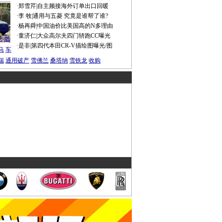
·
郑雪芹
|
自主频接海外订单出口回暖
·
李 牧
|
通用与五菱 究竟是谁帮了谁?
谍照
·
杨再舜
|
中国油价比美国高的N多理由
船税
·
童济仁
|
大众高尔夫四门轿跑CC曝光
沃
燃
·
是非
|
第四代本田CR-V描绘图曝光/图
马
车
瑞
通用破产
雪佛兰
桑塔纳
雪铁龙
收购