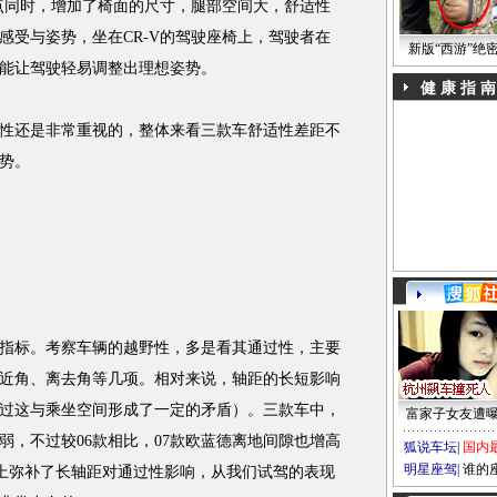
点同时，增加了椅面的尺寸，腿部空间大，舒适性
感受与姿势，坐在CR-V的驾驶座椅上，驾驶者在
新版“西游”绝
能让驾驶轻易调整出理想姿势。
健 康 指 南
还是非常重视的，整体来看三款车舒适性差距不
势。
指标。考察车辆的越野性，多是看其通过性，主要
近角、离去角等几项。相对来说，轴距的长短影响
过这与乘坐空间形成了一定的矛盾）。三款车中，
富家子女友遭
弱，不过较06款相比，07款欧蓝德离地间隙也增高
狐说车坛
|
国内
明星座驾
|
谁的
程度上弥补了长轴距对通过性影响，从我们试驾的表现