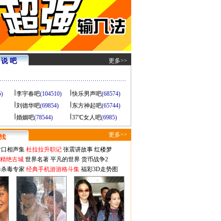
说 吧
更多>>
5)
李宇春吧
(104510)
快乐男声吧
(68574)
刘德华吧
(69854)
东方神起吧
(65744)
婚姻吧
(78544)
37℃女人吧
(6985)
更多>>
对口相声集
杜拉拉升职记
张震讲故事
红楼梦
-精绝古城
世界名著
平凡的世界
货币战争2
毒杀毒专家
经典手机游游格斗集
福彩3D走势图