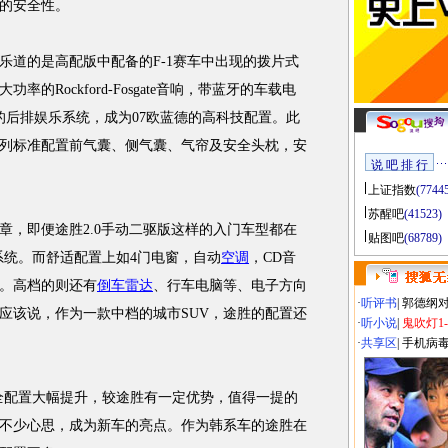
的安全性。
道的是高配版中配备的F-1赛车中出现的拨片式
的Rockford-Fosgate音响，带蓝牙的车载电
的后排娱乐系统，成为07欧蓝德的高科技配置。此
系列标准配置前气囊、侧气囊、气帘及安全头枕，安
说 吧 排 行
上证指数
(7744
苏醒吧
(41523)
，即便途胜2.0手动二驱版这样的入门车型都在
贴图吧
(68789)
迹系统。而舒适配置上如4门电窗，自动
空调
，CD音
。高档的则还有
倒车雷达
、行车电脑等、电子方向
·
听评书
|
郭德纲
应该说，作为一款中档的城市SUV，途胜的配置还
·
听小说
|
鬼吹灯1
·
共享区
|
手机病
全配置大幅提升，较途胜有一定优势，值得一提的
了不少心思，成为新车的亮点。作为韩系车的途胜在