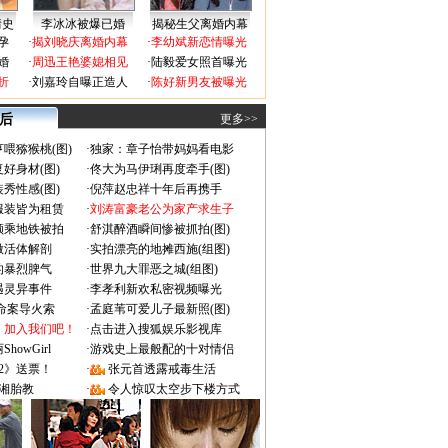
情史
李冰冰被爆已婚
揭秘生父离婚内幕
孕
·
揭刘晓庆离婚内幕
·
李幼斌新恋情曝光
婚
·
周迅王艳婆媳相见
·
陆毅爱女照首曝光
折
·
刘嘉玲自曝正造人
·
陈好新男友被曝光
 后
更多>>
喂猕猴桃(图)
·
独家：章子怡带妈妈看电影
好身材(图)
·
佟大为马伊琍再度牵手(图)
秀性感(图)
·
倪萍赵忠祥十年后再携手
服装皆为租赁
·
刘涛富豪老公为家产求生子
颜乘地铁被拍
·
舒淇醉酒瞬间惨被抓拍(图)
做活体解剖
·
实拍漂亮的地摊西施(组图)
的暴烈脾气
·
世界九大罪恶之城(组图)
遇灵异事件
·
李孝利新欢私密视频曝光
成命案导火索
·
孟庭苇可爱儿子最新照(图)
：加入我们吧！
·
点击进入搜狐娱乐影视库
owGirl
·
游戏史上最般配的十对情侣
2》送票！
·
张元首透露戒毒生活
湘胎教
·
令人惊叹太空步下楼方式