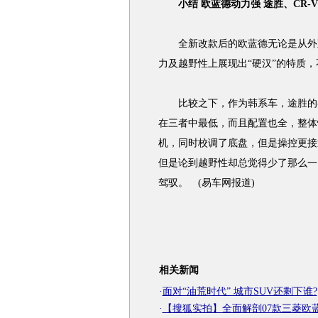
小结 欧蓝德动力强 途胜、CR-
全新改款后的欧蓝德无论是从外观
力及越野性上展现出“硬汉”的特质
比较之下，作为韩系车，途胜的各
在三者中最低，而且配置也全，整体
机，同时校调了底盘，但是操控更接
但是论到越野性却总觉得少了那么一
驾驭。 (易车网报道)
相关新闻
·
面对“油荒时代” 城市SUV还剩下谁?
·
【搜狐实拍】全面解剖07款三菱欧