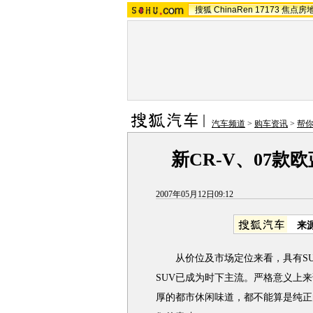
搜狐
ChinaRen
17173
焦点房
汽车频道
>
购车资讯
>
帮
新CR-V、07款
2007年05月12日09:12
来
从价位及市场定位来看，具有SU
SUV已成为时下主流。严格意义上
厚的都市休闲味道，都不能算是纯正