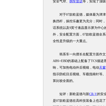
安全气帘、
倒车雷达
等，实现了顶级
对于07款欧蓝德，媒体最为津津乐
换挡杆，操控乐趣更为充分；同时，大功率
话系统以及9英寸液晶显示屏为中心
外，安全配置方面，07款欧蓝德全
全性是升级的一大重点。
韩系车一向擅长在配置方面作文章
ABS+EBD的基础上配备了TCS循
响，可加热电动外后视镜，电动
天窗
指示防眩目后视镜、车载指南针等。
算比较全面的。
短评：新欧蓝德与新
CR-V
的安
是07款欧蓝德在高科技装备上也花