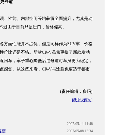
V更舒适
、性能、内部空间等均获得全面提升，尤其是动
，不过由于目前只是进口，价格偏高。
方面性能并不占优，但是同样作为SUV车，价格
性价比还是不错。新款CR-V虽然更换了新款发动
近房车，车子重心降低后过弯道时车身更为稳定，
点感觉。从这些来看，CR-V与途胜也更适于都市
(责任编辑：多玛)
[
我来说两句
]
2007-05-11 11:48
蓝德
2007-05-08 13:34