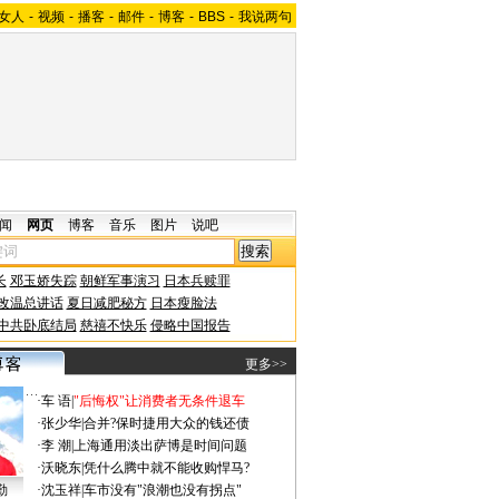
女人
-
视频
-
播客
-
邮件
-
博客
-
BBS
-
我说两句
闻
网页
博客
音乐
图片
说吧
长
邓玉娇失踪
朝鲜军事演习
日本兵赎罪
改温总讲话
夏日减肥秘方
日本瘦脸法
中共卧底结局
慈禧不快乐
侵略中国报告
更多>>
·
车 语
|
"后悔权"让消费者无条件退车
·
张少华
|
合并?保时捷用大众的钱还债
·
李 潮
|
上海通用淡出萨博是时间问题
·
沃晓东
|
凭什么腾中就不能收购悍马?
勤
·
沈玉祥
|
车市没有"浪潮也没有拐点"