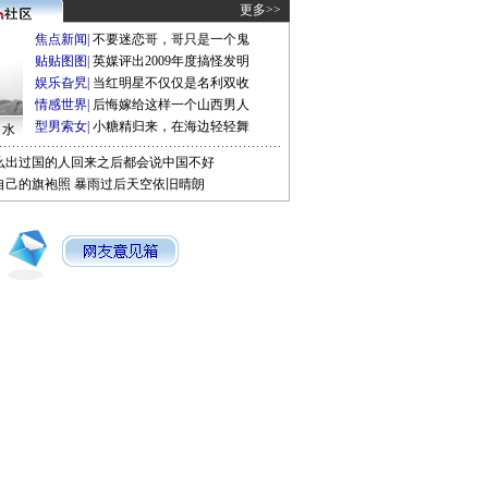
更多>>
焦点新闻
|
不要迷恋哥，哥只是一个鬼
贴贴图图
|
英媒评出2009年度搞怪发明
娱乐旮旯
|
当红明星不仅仅是名利双收
情感世界
|
后悔嫁给这样一个山西男人
型男索女
|
小糖精归来，在海边轻轻舞
口水
么出过国的人回来之后都会说中国不好
自己的旗袍照
暴雨过后天空依旧晴朗