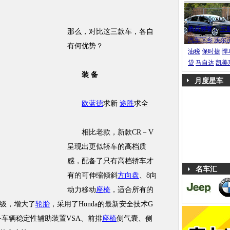
帕萨特b6coupe
热点标签：
车
那么，对比这三款车，各自
汽车下乡
沃尔
有何优势？
油税
保时捷
悍
贷
马自达
凯美
装 备
月度星车
欧蓝德
求新
途胜
求全
相比老款，新款CR－V
呈现出更似轿车的高档质
感，配备了只有高档轿车才
名车汇
有的可伸缩倾斜
方向盘
、8向
动力移动
座椅
，适合所有的
级，增大了
轮胎
，采用了Honda的最新安全技术G
备车辆稳定性辅助装置VSA、前排
座椅
侧气囊、侧