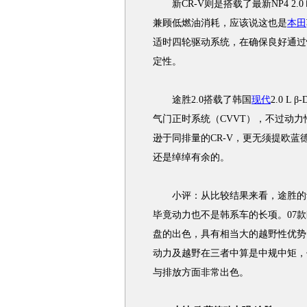
新CR-V则是搭载了最新NP4 2.0
兼顾低燃油消耗，应该说这也是
本田
适时四轮驱动系统，在确保良好通过
定性。
途胜2.0搭载了韩国
现代
2.0 
气门正时系统（CVVT），不过动
逊于同排量的CR-V，更无须提欧
还是绰绰有余的。
小评：从比较结果来看，途胜的动
毕竟动力也不是韩系车的长项。07
盘的出色，具有相当大的越野性优势
动力及越野在三者中算是中规中矩，
与排放方面非常出色。