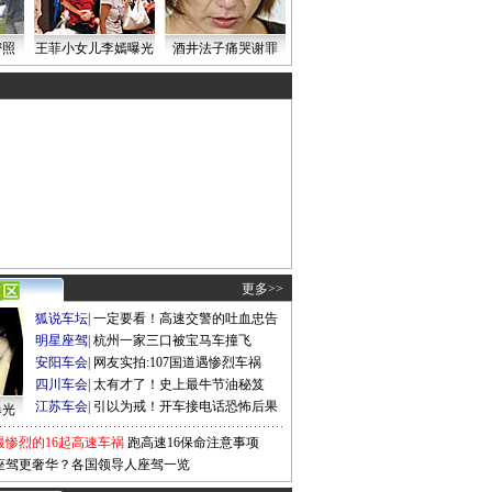
密照
王菲小女儿李嫣曝光
酒井法子痛哭谢罪
更多>>
狐说车坛
|
一定要看！高速交警的吐血忠告
明星座驾
|
杭州一家三口被宝马车撞飞
安阳车会
|
网友实拍:107国道遇惨烈车祸
四川车会
|
太有才了！史上最牛节油秘笈
江苏车会
|
引以为戒！开车接电话恐怖后果
曝光
最惨烈的16起高速车祸
跑高速16保命注意事项
座驾更奢华？各国领导人座驾一览