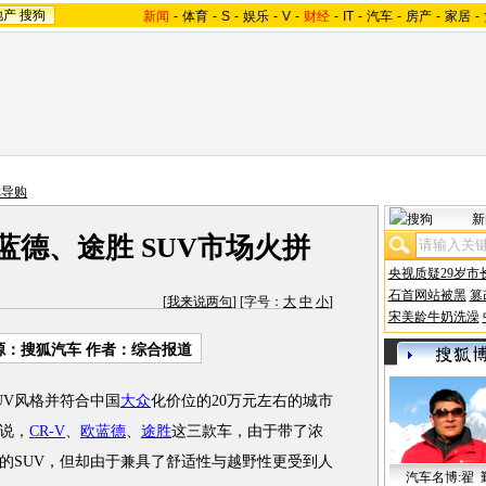
地产
搜狗
新闻
-
体育
-
S
-
娱乐
-
V
-
财经
-
IT
-
汽车
-
房产
-
家居
-
你导购
新
欧蓝德、途胜 SUV市场火拼
央视质疑29岁市
石首网站被黑
篡
[
我来说两句
] [字号：
大
中
小
]
宋美龄牛奶洗澡
源：搜狐汽车 作者：综合报道
V风格并符合中国
大众
化价位的20万元左右的城市
来说，
CR-V
、
欧蓝德
、
途胜
这三款车，由于带了浓
的SUV，但却由于兼具了舒适性与越野性更受到人
汽车名博:翟 