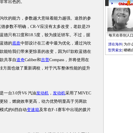
非常出色的。
坎的能力，参数越大意味着能力越强。途胜的参
欧蓝德参数不明确，CR-V应没有太多改变，老款是29
蓝德只有22度和18.5度，较为接近轿车。不过，据
每天在吞别人
蓝德的
底盘
中部设计在三者中最为优化，通过沟坎
漂在海外
|
为什
型男索女
|
晒晒
7款能给我们带来更惊喜的改变，因为07款欧蓝德在
款共享自
道奇
Caliber和
吉普
Compass，并将使用在
时悬挂方面也做了重新调校，对于汽车整体性能的提升
台3.0升V6 汽油
发动机
，
发动机
采用了MIVEC
更轻，燃烧效率更高，动力优势明显高于另两款
模式的6挡自动
变速箱
及常在F-1赛车中出现的拨片