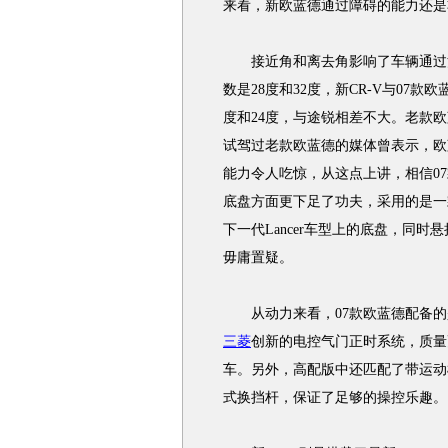
来看，新欧蓝德通过障碍的能力还是
接近角和离去角影响了车辆通过沟
数是28度和32度，新CR-V与07款
度和24度，与途锐相差不大。老款欧
试驾过老款欧蓝德的媒体曾表示，欧
能力令人吃惊，从这点上讲，相信0
底盘方面更下足了功夫，采用的是一
下一代Lancer车型上的底盘，同
毋庸置疑。
从动力来看，07款欧蓝德配备的是一
三菱
创新的电控气门正时系统，质量
车。另外，高配版中还匹配了带运动
式换挡杆，保证了足够的操控乐趣。