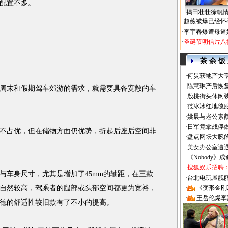
配置不多。
揭田壮壮徐帆
·
赵薇被爆已经怀
·
李宇春爆遭母逼
·
圣诞节明信片八
茶 余 饭
·
何炅获地产大亨
·
陈慧琳产后恢复
周末和假期驾车郊游的需求，就需要具备宽敞的车
·
殷桃街头休闲装
·
范冰冰红地毯
·
姚晨与老公素
·
日军竟拿战俘
占优，但在储物方面仍优势，折起后座后空间非
·
盘点网坛大腕
·
美女办公室遭
·
《Nobody》
·
搜狐娱乐招聘
与车身尺寸，尤其是增加了45mm的轴距，在三款
·
台北电玩展靓丽Sh
自然较高，驾乘者的腿部或头部空间都更为宽裕，
·
《变形金刚
·
王岳伦爆李
蓝德的舒适性较旧款有了不小的提高。