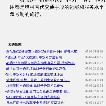
我想这些措施不论是“推力”，还是“拉力
用都是增强替代交通手段的运能和服务水平
双号制的施行。
相关新闻
·
沃尔沃C30轿跑车上市XC70年底进中国-搜狐汽车
07-09-05 08:00
·
"达沃斯年会"大连施行单双号交通管制
07-09-04 07:15
·
4S店:北京锦星东南汽车销售有限公司-搜狐汽车
07-09-03 10:27
·
解决首都交通拥堵单双号限行能否常态化
07-09-03 10:02
·
实行单双号分行 能否缓解北京交通矛盾
07-08-16 07:59
·
节能环保 李想、周青、周剑生体验PRIUS-...
07-08-14 16:04
·
杭州景区交通顺畅 单双号分流初见奇效
07-05-02 09:58
·
操控车辆安全配置与安全意识至关重要-搜...
07-04-27 09:23
·
SAAB萨博9-3 速度与安全的完美结合
07-02-09 14:18
·
日本厂商推出汽车安全系统能"察颜观色"-...
06-05-18 10:37