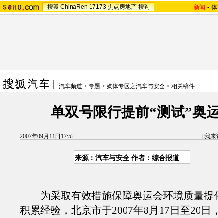
搜狐
ChinaRen
17173
焦点房地产
搜狗
新闻
-
体
汽车频道
>
专题
>
媒体专区之汽车与安全
>
相关稿件
单双号限行提前“测试”奥
2007年09月11日17:52
[
我来
来源：汽车与安全 作者：综合报道
为采取有效措施保障奥运会环境质量提
积累经验，北京市于2007年8月17日至20