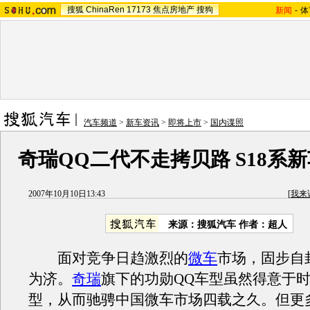
搜狐
ChinaRen
17173
焦点房地产
搜狗
新闻
-
体
汽车频道
>
新车资讯
>
即将上市
>
国内谍照
奇瑞QQ二代不走拷贝路 S18系
2007年10月10日13:43
[
我来
来源：搜狐汽车 作者：超人
面对竞争日趋激烈的
微车
市场，固步自
为济。
奇瑞
旗下的功勋QQ车型虽然得意于
型，从而驰骋中国微车市场四载之久。但更