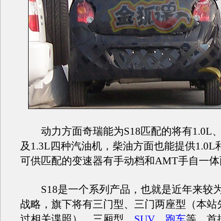
动力方面奇瑞能为S18匹配的将有1.0L、1.
及1.3L四种汽油机，柴油方面也能提供1.0L和
可供匹配的变速器有手动档和AMT手自一体
S18是一个系列产品，也就是近年来较
战略，旗下将有三门型、三门两座型（本站
过相关谍照）、三厢型、
SUV
、
跑车
等，首