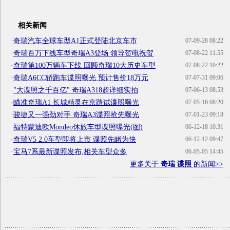
相关新闻
·
奇瑞汽车全球车型A1正式登陆北京车市
07-09-28 08:22
·
奇瑞百万下线车型奇瑞A3登场 领导贺电祝贺
07-08-22 11:55
·
奇瑞第100万辆车下线 回顾奇瑞10大历史车型
07-08-22 10:22
·
奇瑞A6CC轿跑车谍照曝光 预计售价18万元
07-07-31 09:06
·
"大谍照之千百亿" 奇瑞A318超详细实拍
07-06-13 08:53
·
瞄准奇瑞A1 长城精灵在京路试谍照曝光
07-05-16 08:20
·
骏捷又一强劲对手 奇瑞A3谍照抢先曝光
07-01-23 09:18
·
福特蒙迪欧Mondeo休旅车型谍照曝光(图)
06-12-18 10:31
·
奇瑞V5 2.0车型即将上市 谍照先睹为快
06-12-12 09:47
·
宝马7系最新谍照发布,相关车型众多
06-05-05 14:45
更多关于
奇瑞 谍照
的新闻>>