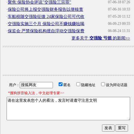
·
聚焦:保险协会评说"交强险三宗罪"
07-06-18 07:26
·
保险公司将上报交强险财务报告以便核查
07-06-16 10:33
·
车船税随交强险征缴 24家保险公司可代收
07-05-20 11:12
·
交强险实施三个月 保险公司不赚钱赚吆喝
06-09-23 09:55
·
保监会:严禁保险机构擅自浮动交强险保费
06-08-24 11:31
更多关于
交强险 亏损
的新闻>>
用户：
匿名
隐藏地址
设为辩论话题
*搜狗拼音输入法，中文处理专家>>