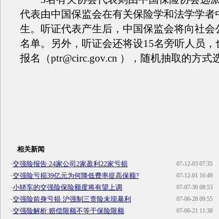
代表由中国保监会在有关保险学和法学学者
生。听证代表产生后，中国保监会将向社会
名单。另外，听证会还将设15名旁听人员，
报名（ptr@circ.gov.cn ），随机抽取的方
相关新闻
·
交强险报告:24家公司2家盈利22家亏损
07-12-03 07:35
·
交强险亏损39亿元为何降低费率提高保额?
07-12-01 16:49
·
小轿车的交强险保险额度将有望上调
07-07-30 08:53
·
交强险前身亏损 沪强制三责险未现暴利
07-06-28 09:55
·
交强险解析:赔偿限额不等于保险限额
07-06-21 11:38