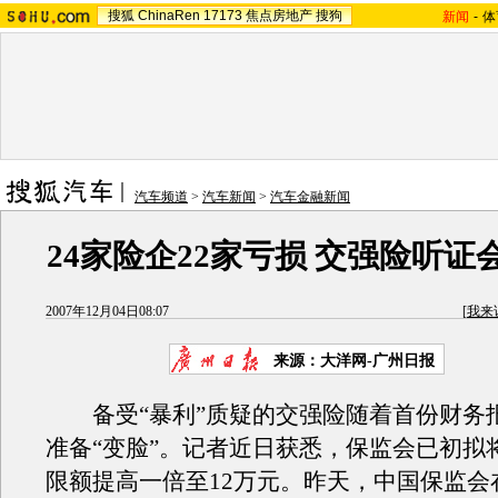
搜狐
ChinaRen
17173
焦点房地产
搜狗
新闻
-
体
汽车频道
>
汽车新闻
>
汽车金融新闻
24家险企22家亏损 交强险听证
2007年12月04日08:07
[
我来
来源：大洋网-广州日报
备受“暴利”质疑的交强险随着首份财务
准备“变脸”。记者近日获悉，保监会已初拟
限额提高一倍至12万元。昨天，中国保监会