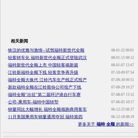
相关新闻
·
铁汉的优雅与激情--试驾福特新世代全顺
08-01-22 09:01
·
轻客轿车化 福特新世代全顺正式登陆武汉
08-01-15 08:12
·
福特新世代全顺上市 中国轻客揭新篇
08-01-07 13:47
·
江铃新福特全顺下线 轻客竞争再升级
07-10-09 07:54
·
福特全顺大换代 江铃汽车生产线正式投产
07-09-30 09:51
·
新款福特全顺在江铃股份公司投产下线
07-09-29 16:27
·
福特全顺"出征"第二届环沪港自行车赛
07-08-07 15:52
·
公司-乘用车-福特中国转型
07-06-05 10:17
·
销量同比大幅增长 福特全顺领跑商用客车
06-12-25 08:27
·
11月美国乘用车销量通用夺冠 福特第四
06-12-18 08:19
更多关于
福特 全顺
的新闻>>