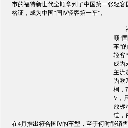
市的福特新世代全顺拿到了中国第一张轻客
格证，成为中国“国Ⅳ轻客第一车”。
福
顺“
车”
轻客
成为
主流
为欧
柯，
V，
放标
道，
在4月推出符合国Ⅳ的车型，至于何时能销