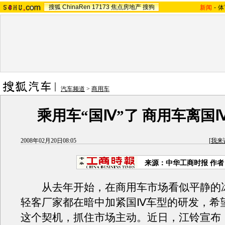
搜狐
ChinaRen
17173
焦点房地产
搜狗
新闻
-
体
汽车频道
>
商用车
乘用车“国Ⅳ”了 商用车离国
2008年02月20日08:05
[
我来
来源：中华工商时报 作
从去年开始，在商用车市场看似平静的
轻客厂家都在暗中加紧国Ⅳ车型的研发，希
这个契机，抓住市场主动。近日，江铃宣布