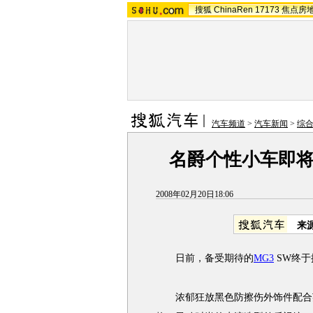
搜狐
ChinaRen
17173
焦点房
汽车频道
>
汽车新闻
>
综
名爵个性小车即将
2008年02月20日18:06
来
日前，备受期待的
MG3
SW终于
浓郁狂放黑色防擦伤外饰件配合英