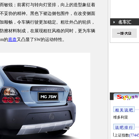
敏锐；前雾灯与转向灯竖排，向上的造型象征着
不妥协的精神。黑色下裙边侧包围件，在改变侧面
加顺畅，令车辆行驶更加稳定。粗壮外凸的轮拱，
名车汇
防擦材料制成，在展现粗狂风格的同时，更为车辆
mm的
底盘
又凸显了SW的运动特性。
相 关 说 吧
维多利亚
说 吧 排 行
上证指数
(7744