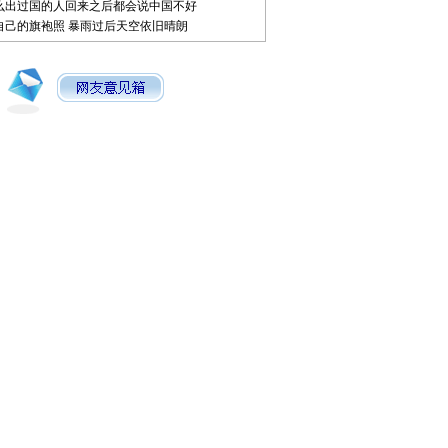
么出过国的人回来之后都会说中国不好
自己的旗袍照
暴雨过后天空依旧晴朗