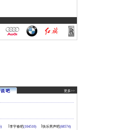
说 吧
更多>>
5)
李宇春吧
(104510)
快乐男声吧
(68574)