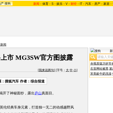
地产
搜狗
新闻
-
体育
-
S
-
娱乐
-
V
-
财经
-
IT
-
汽车
-
房产
-
家居
-
合新闻
新
上市 MG3SW官方图披露
央视质疑29岁市
石首网站被黑
篡
[
我来说两句
] [字号：
大
中
小
]
宋美龄牛奶洗澡
源：搜狐汽车 作者：综合报道
揭开了神秘面纱，露出
庐山
真面目。
伦经典车身元素，打造独一无二的动感越野风