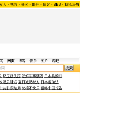
女人
-
视频
-
播客
-
邮件
-
博客
-
BBS
-
我说两句
闻
网页
博客
音乐
图片
说吧
长
邓玉娇失踪
朝鲜军事演习
日本兵赎罪
改温总讲话
夏日减肥秘方
日本瘦脸法
中共卧底结局
慈禧不快乐
侵略中国报告