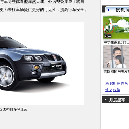
与车身整体造型浑然天成。外后视镜集成了转向
更为来往车辆提供更好的可见性，提高行车安全。
中学生乘直升机
高圆圆同居男友
税
保时捷
悍马
铁龙
收购
月度星车
G 3SW维多利亚蓝