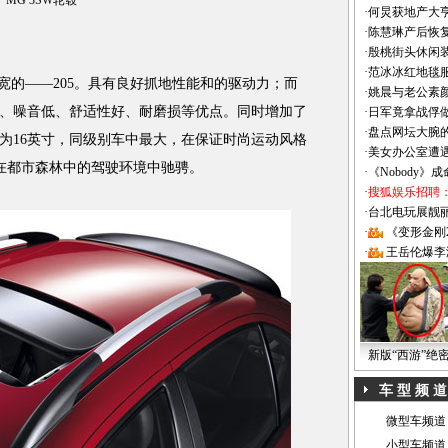
MG 3SW轮毂
·
何炅获地产大亨
·
陈慧琳产后恢复
·
殷桃街头休闲装
·
范冰冰红地毯
宽的——205。具有良好抓地性能和的驱动力；而
·
姚晨与老公素
、噪音低、舒适性好、耐磨损等优点。同时增加了
·
日军竟拿战俘
·
盘点网坛大腕
为16英寸，同级别车中最大，在保证时尚运动风格
·
美女办公室遭
—在都市森林中的驾驶环境中驰骋。
·
《Nobody》
·
搜狐娱乐招聘
·
台北电玩展靓丽Sh
·
《变形金刚
·
王岳伦爆李
新版“西游”绝
车 型 频 道
微型车频道
小型车频道