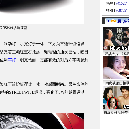
苏醒吧
(41523)
贴图吧
(68789)
最 热 
G 3SW维多利亚蓝
制动灯、示宽灯于一体，下方为三连环镀铬设
型宛若三颗红宝石托起一颗璀璨的通灵巨钻，眩目
谍战大片-《风
高位刹
车灯
，明亮艳丽，更能有效的对后方车辆起到
闺房视频自拍
杠下沿护板浑然一体，动感而时尚。黑色饰件的
的STREETWISE标识，强化了SW的越野运动
自爆捉奸后恶梦