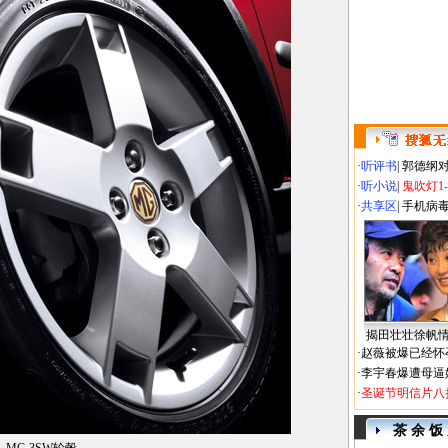
·
听评书
|
郭德纲
·
听小说
|
鬼吹灯1
·
共享区
|
手机病
揭田壮壮徐帆
·
赵薇被爆已经怀
·
李宇春爆遭母逼
·
圣诞节明信片八
茶 余 饭