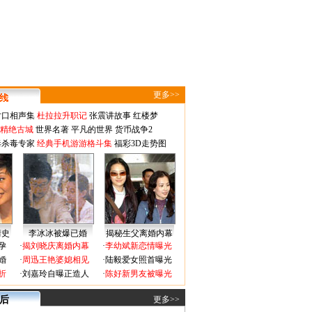
更多>>
对口相声集
杜拉拉升职记
张震讲故事
红楼梦
-精绝古城
世界名著
平凡的世界
货币战争2
毒杀毒专家
经典手机游游格斗集
福彩3D走势图
情史
李冰冰被爆已婚
揭秘生父离婚内幕
孕
·
揭刘晓庆离婚内幕
·
李幼斌新恋情曝光
婚
·
周迅王艳婆媳相见
·
陆毅爱女照首曝光
折
·
刘嘉玲自曝正造人
·
陈好新男友被曝光
 后
更多>>