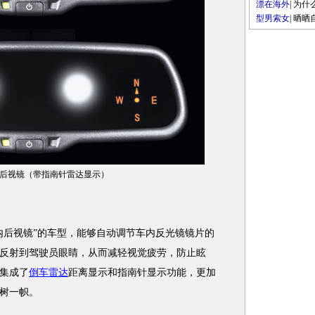
漂在海外
|
为什
型男索女
|
晒晒
后视镜（带指南针雷达显示）
后视镜”的车型，能够自动调节车内反光镜镜片的
反射到驾驶员眼睛，从而减轻视觉疲劳，防止眩
集成了
倒车雷达
距离显示和指南针显示功能，更加
树一帜。