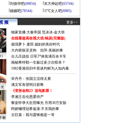
刘德华吧
(69854)
东方神起吧
(65744)
婚姻吧
(78544)
37℃女人吧
(6985)
视 频
更多>>
·
独家首播:大秦帝国
范冰冰-金大班
·
在线看超高收视大戏:
蜗居(完整版)
·
倔强萝卜
麦田
媳妇的美好时代
·
大内密探灵灵狗
倪萍-美丽的事
声》
·
台儿庄战役 日军尸体装满百余卡车
·
揭秘希特勒一生躲过多少次暗杀？
·
1982香港回归中英谈判鲜为人知内幕
·
宋丹丹：张国立活得太累
·
满文军有望明日获释
曝光
·
《变形金刚2》送电影票！
·
李湘王岳伦恩爱待产
·
黎姿怀孕大肚照曝光 月用30万安胎
·
阿娇懒理冠希返港:不关我的事
·
古巨基：我与霆锋都是一哥
不断