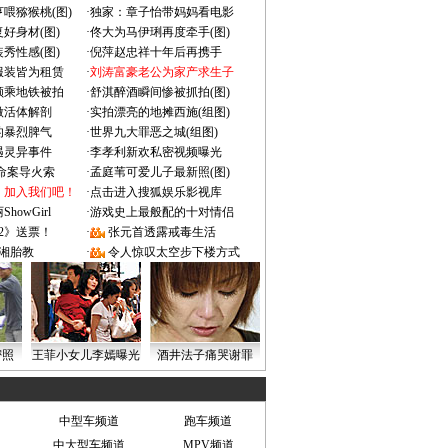
喂猕猴桃(图)
·
独家：章子怡带妈妈看电影
好身材(图)
·
佟大为马伊琍再度牵手(图)
秀性感(图)
·
倪萍赵忠祥十年后再携手
服装皆为租赁
·
刘涛富豪老公为家产求生子
颜乘地铁被拍
·
舒淇醉酒瞬间惨被抓拍(图)
做活体解剖
·
实拍漂亮的地摊西施(组图)
的暴烈脾气
·
世界九大罪恶之城(组图)
遇灵异事件
·
李孝利新欢私密视频曝光
成命案导火索
·
孟庭苇可爱儿子最新照(图)
：加入我们吧！
·
点击进入搜狐娱乐影视库
owGirl
·
游戏史上最般配的十对情侣
2》送票！
·
张元首透露戒毒生活
湘胎教
·
令人惊叹太空步下楼方式
密照
王菲小女儿李嫣曝光
酒井法子痛哭谢罪
中型车频道
跑车频道
中大型车频道
MPV频道