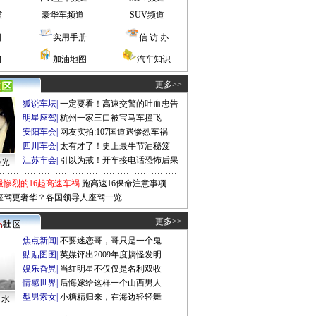
道
豪华车频道
SUV频道
图
实用手册
信 访 办
询
加油地图
汽车知识
更多>>
狐说车坛
|
一定要看！高速交警的吐血忠告
明星座驾
|
杭州一家三口被宝马车撞飞
安阳车会
|
网友实拍:107国道遇惨烈车祸
四川车会
|
太有才了！史上最牛节油秘笈
江苏车会
|
引以为戒！开车接电话恐怖后果
曝光
最惨烈的16起高速车祸
跑高速16保命注意事项
座驾更奢华？各国领导人座驾一览
更多>>
焦点新闻
|
不要迷恋哥，哥只是一个鬼
贴贴图图
|
英媒评出2009年度搞怪发明
娱乐旮旯
|
当红明星不仅仅是名利双收
情感世界
|
后悔嫁给这样一个山西男人
型男索女
|
小糖精归来，在海边轻轻舞
口水