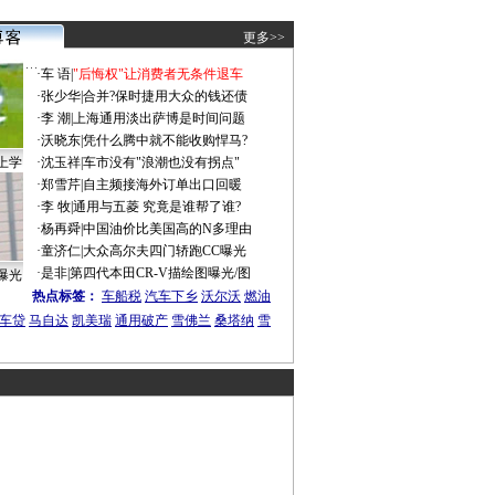
更多>>
·
车 语
|
"后悔权"让消费者无条件退车
·
张少华
|
合并?保时捷用大众的钱还债
·
李 潮
|
上海通用淡出萨博是时间问题
·
沃晓东
|
凭什么腾中就不能收购悍马?
上学
·
沈玉祥
|
车市没有"浪潮也没有拐点"
·
郑雪芹
|
自主频接海外订单出口回暖
·
李 牧
|
通用与五菱 究竟是谁帮了谁?
·
杨再舜
|
中国油价比美国高的N多理由
·
童济仁
|
大众高尔夫四门轿跑CC曝光
·
是非
|
第四代本田CR-V描绘图曝光/图
曝光
热点标签：
车船税
汽车下乡
沃尔沃
燃油
车贷
马自达
凯美瑞
通用破产
雪佛兰
桑塔纳
雪