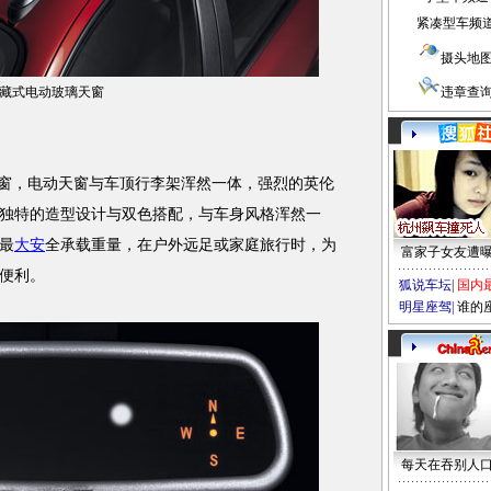
紧凑型车频
摄头地
藏式电动玻璃天窗
违章查
窗，电动天窗与车顶行李架浑然一体，强烈的英伦
独特的造型设计与双色搭配，与车身风格浑然一
最
大安
全承载重量，在户外远足或家庭旅行时，为
富家子女友遭
便利。
狐说车坛
|
国内
明星座驾
|
谁的
每天在吞别人