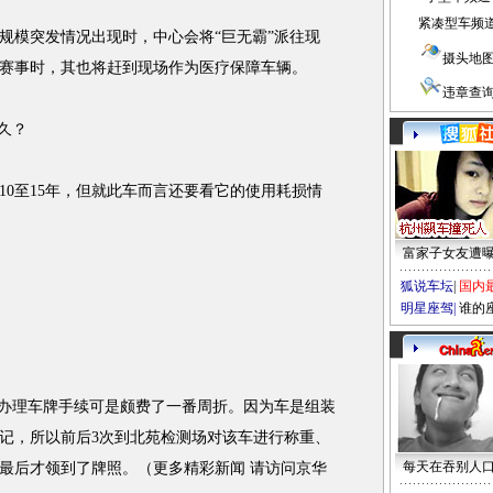
紧凑型车频
模突发情况出现时，中心会将“巨无霸”派往现
摄头地
赛事时，其也将赶到现场作为医疗保障车辆。
违章查
久？
至15年，但就此车而言还要看它的使用耗损情
富家子女友遭
狐说车坛
|
国内
明星座驾
|
谁的
办理车牌手续可是颇费了一番周折。因为车是组装
记，所以前后3次到北苑检测场对该车进行称重、
每天在吞别人
最后才领到了牌照。（更多精彩新闻 请访问京华