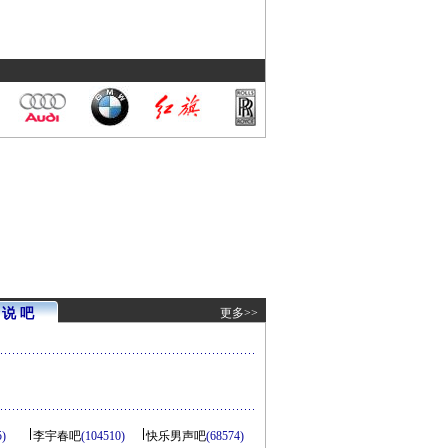
说 吧
更多>>
5)
李宇春吧
(104510)
快乐男声吧
(68574)