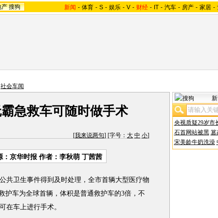
地产
搜狗
新闻
-
体育
-
S
-
娱乐
-
V
-
财经
-
IT
-
汽车
-
房产
-
家居
-
>
社会车闻
新
无霸急救车可随时做手术
央视质疑29岁市
石首网站被黑
篡
[
我来说两句
] [字号：
大
中
小
]
宋美龄牛奶洗澡
源：京华时报 作者：李秋萌 丁茜茜
共卫生事件得到及时处理，全市首辆大型医疗物
”救护车为全球首辆，体积是普通救护车的3倍，不
可在车上进行手术。