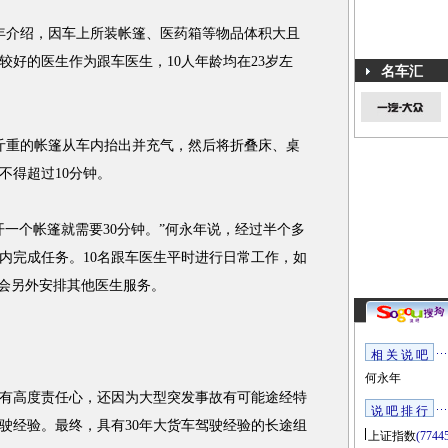
年介绍，因车上所装帐篷、医药箱等物品体积大且
较好的医生作为跟车医生，10人年龄均在23岁左
名车汇
斤重的帐篷从车内抬出并充气，然后将折叠床、桌
不得超过10分钟。
个帐篷就需要30分钟。”何永年说，经过半个多
内完成任务。10名跟车医生平时进行日常工作，如
心会另外安排其他医生服务。
相 关 说 吧
何永年
高度责任心，还因为大型突发事故有可能途经特
说 吧 排 行
驶经验。最终，具有30年大货车驾驶经验的长途组
上证指数
(7744