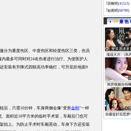
苏醒吧
(41523)
贴图吧
(68789)
最 热 
分为重度伤区、中度伤区和轻度伤区三类，伤员
谍战大片-《风
篷内最多可同时对24名伤者进行治疗。为使医护人
还安装有升降式四联高功率镝灯，可升至距地面9
闺房视频自拍
后，只需10分钟，车身两侧会像“变形
金刚
”一样
自爆捉奸后恶梦
宽、面积近10平方米的临时手术室，车厢后门也可
担架抬上。为防止手术时车厢晃动，车身下方还安装