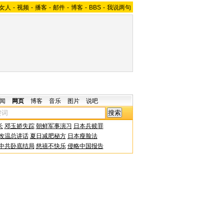
女人
-
视频
-
播客
-
邮件
-
博客
-
BBS
-
我说两句
闻
网页
博客
音乐
图片
说吧
长
邓玉娇失踪
朝鲜军事演习
日本兵赎罪
改温总讲话
夏日减肥秘方
日本瘦脸法
中共卧底结局
慈禧不快乐
侵略中国报告