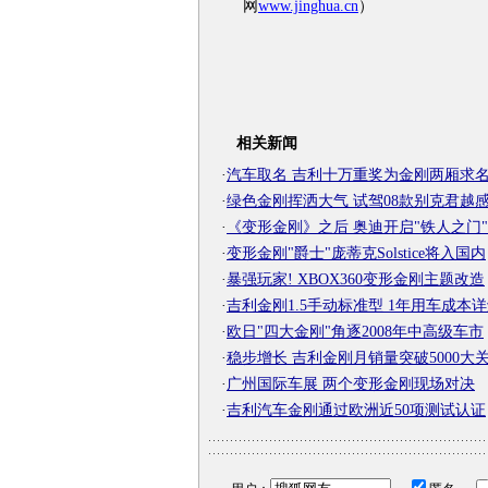
网
www.jinghua.cn
）
相关新闻
·
汽车取名 吉利十万重奖为金刚两厢求
·
绿色金刚挥洒大气 试驾08款别克君越
·
《变形金刚》之后 奥迪开启"铁人之门"
·
变形金刚"爵士"庞蒂克Solstice将入国内
·
暴强玩家! XBOX360变形金刚主题改造
·
吉利金刚1.5手动标准型 1年用车成本
·
欧日"四大金刚"角逐2008年中高级车市
·
稳步增长 吉利金刚月销量突破5000大
·
广州国际车展 两个变形金刚现场对决
·
吉利汽车金刚通过欧洲近50项测试认证