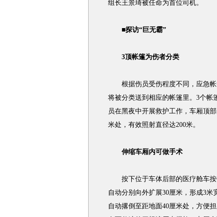
组长王景琦被任命为首位司机。
■探访“巨无霸”
3顶帐篷为伤者分类
根据伤员受伤程度不同，应急帐篷
将被分类送到相应的帐篷里。3个帐
员在黑夜中开展救护工作，车厢顶部
米处，有效照射直径达200米。
伸缩车厢内可做手术
按下位于车体后部的医疗舱车按钮
自动分别向外扩展30厘米，形成3米
自动撂倒至距地面40厘米处，方便