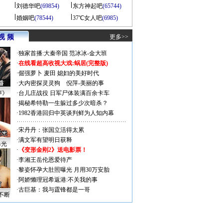
刘德华吧
(69854)
东方神起吧
(65744)
婚姻吧
(78544)
37℃女人吧
(6985)
视 频
更多>>
·
独家首播:大秦帝国
范冰冰-金大班
·
在线看超高收视大戏:
蜗居(完整版)
·
倔强萝卜
麦田
媳妇的美好时代
·
大内密探灵灵狗
倪萍-美丽的事
声》
·
台儿庄战役 日军尸体装满百余卡车
·
揭秘希特勒一生躲过多少次暗杀？
·
1982香港回归中英谈判鲜为人知内幕
·
宋丹丹：张国立活得太累
·
满文军有望明日获释
曝光
·
《变形金刚2》送电影票！
·
李湘王岳伦恩爱待产
·
黎姿怀孕大肚照曝光 月用30万安胎
·
阿娇懒理冠希返港:不关我的事
·
古巨基：我与霆锋都是一哥
不断