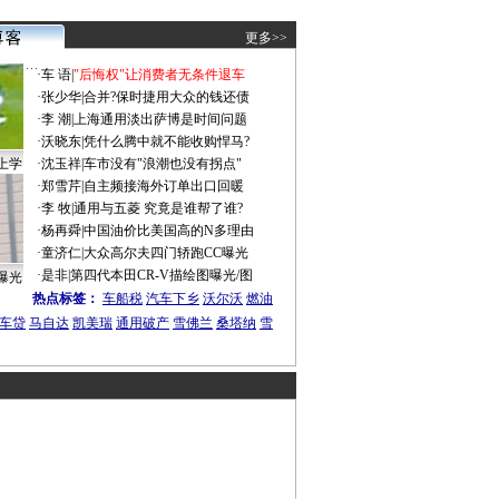
更多>>
·
车 语
|
"后悔权"让消费者无条件退车
·
张少华
|
合并?保时捷用大众的钱还债
·
李 潮
|
上海通用淡出萨博是时间问题
·
沃晓东
|
凭什么腾中就不能收购悍马?
上学
·
沈玉祥
|
车市没有"浪潮也没有拐点"
·
郑雪芹
|
自主频接海外订单出口回暖
·
李 牧
|
通用与五菱 究竟是谁帮了谁?
·
杨再舜
|
中国油价比美国高的N多理由
·
童济仁
|
大众高尔夫四门轿跑CC曝光
·
是非
|
第四代本田CR-V描绘图曝光/图
曝光
热点标签：
车船税
汽车下乡
沃尔沃
燃油
车贷
马自达
凯美瑞
通用破产
雪佛兰
桑塔纳
雪