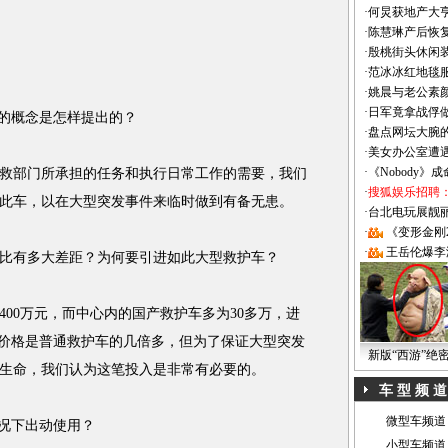
·
何炅获地产大亨
·
陈慧琳产后恢复
·
殷桃街头休闲装
·
范冰冰红地毯
·
姚晨与老公素
·
日军竟拿战俘
的概念是怎样提出的？
·
盘点网坛大腕
·
美女办公室遭
·
《Nobody》
部门所承担的任务和执行日常工作的需要，我们
·
搜狐娱乐招聘
此车，以在大型突发事件来临时做到有备无患。
·
台北电玩展靓丽Sh
·
《变形金刚
·
王岳伦爆李
比有多大差距？为何要引进如此大型救护车？
0万元，而中心内的国产救护车多为30多万，进
”的价格是普通救护车的几倍多，但为了保证大型突发
新版“西游”绝
生命，我们认为这笔投入是非常有必要的。
车 型 频 道
微型车频道
况下出动使用？
小型车频道