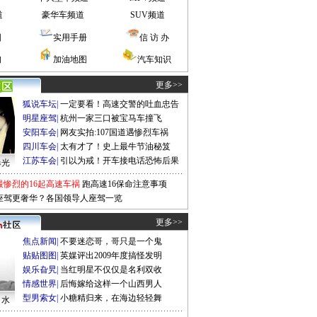
道
豪华车频道
SUV频道
图
实用手册
信 访 办
询
加油地图
汽车知识
更多>>
狐说车坛
|
一定要看！高速交警的吐血忠告
明星座驾
|
杭州一家三口被宝马车撞飞
安阳车会
|
网友实拍:107国道遇惨烈车祸
四川车会
|
太有才了！史上最牛节油秘笈
江苏车会
|
引以为戒！开车接电话恐怖后果
曝光
最惨烈的16起高速车祸
跑高速16保命注意事项
座驾更奢华？各国领导人座驾一览
更多>>
焦点新闻
|
不要迷恋哥，哥只是一个鬼
贴贴图图
|
英媒评出2009年度搞怪发明
娱乐旮旯
|
当红明星不仅仅是名利双收
情感世界
|
后悔嫁给这样一个山西男人
型男索女
|
小糖精归来，在海边轻轻舞
口水