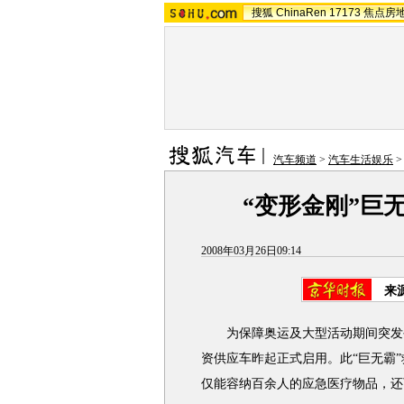
搜狐
ChinaRen
17173
焦点房
汽车频道
>
汽车生活娱乐
“变形金刚”巨
2008年03月26日09:14
来
为保障奥运及大型活动期间突发公
资供应车昨起正式启用。此“巨无霸
仅能容纳百余人的应急医疗物品，还