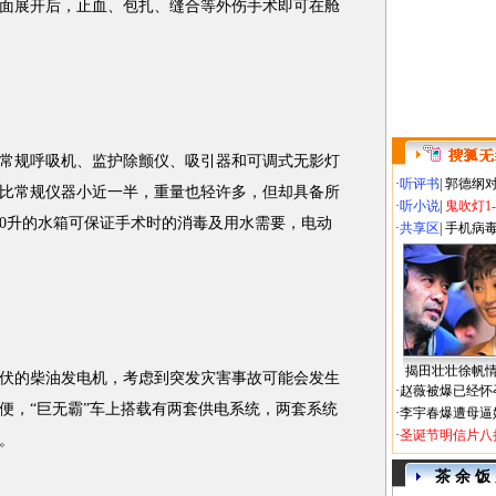
面展开后，止血、包扎、缝合等外伤手术即可在舱
规呼吸机、监护除颤仪、吸引器和可调式无影灯
·
听评书
|
郭德纲
比常规仪器小近一半，重量也轻许多，但却具备所
·
听小说
|
鬼吹灯1
50升的水箱可保证手术时的消毒及用水需要，电动
·
共享区
|
手机病
揭田壮壮徐帆
伏的柴油发电机，考虑到突发灾害事故可能会发生
·
赵薇被爆已经怀
便，“巨无霸”车上搭载有两套供电系统，两套系统
·
李宇春爆遭母逼
·
圣诞节明信片八
。
茶 余 饭