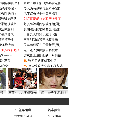
喂猕猴桃(图)
·
独家：章子怡带妈妈看电影
好身材(图)
·
佟大为马伊琍再度牵手(图)
秀性感(图)
·
倪萍赵忠祥十年后再携手
服装皆为租赁
·
刘涛富豪老公为家产求生子
颜乘地铁被拍
·
舒淇醉酒瞬间惨被抓拍(图)
做活体解剖
·
实拍漂亮的地摊西施(组图)
的暴烈脾气
·
世界九大罪恶之城(组图)
遇灵异事件
·
李孝利新欢私密视频曝光
成命案导火索
·
孟庭苇可爱儿子最新照(图)
：加入我们吧！
·
点击进入搜狐娱乐影视库
owGirl
·
游戏史上最般配的十对情侣
2》送票！
·
张元首透露戒毒生活
湘胎教
·
令人惊叹太空步下楼方式
密照
王菲小女儿李嫣曝光
酒井法子痛哭谢罪
中型车频道
跑车频道
中大型车频道
MPV频道