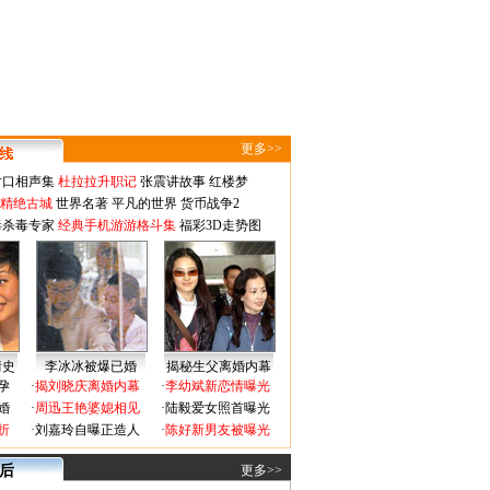
更多>>
对口相声集
杜拉拉升职记
张震讲故事
红楼梦
-精绝古城
世界名著
平凡的世界
货币战争2
毒杀毒专家
经典手机游游格斗集
福彩3D走势图
情史
李冰冰被爆已婚
揭秘生父离婚内幕
孕
·
揭刘晓庆离婚内幕
·
李幼斌新恋情曝光
婚
·
周迅王艳婆媳相见
·
陆毅爱女照首曝光
折
·
刘嘉玲自曝正造人
·
陈好新男友被曝光
 后
更多>>