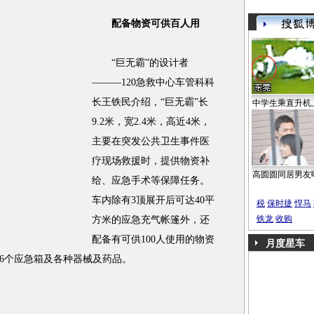
配备物资可供百人用
“巨无霸”的设计者
———120急救中心车管科科
长王铁民介绍，“巨无霸”长
中学生乘直升机
9.2米，宽2.4米，高近4米，
主要在突发公共卫生事件医
疗现场救援时，提供物资补
高圆圆同居男友
给、应急手术等保障任务。
车内除有3顶展开后可达40平
税
保时捷
悍马
铁龙
收购
方米的应急充气帐篷外，还
配备有可供100人使用的物资
月度星车
、6个应急箱及各种器械及药品。