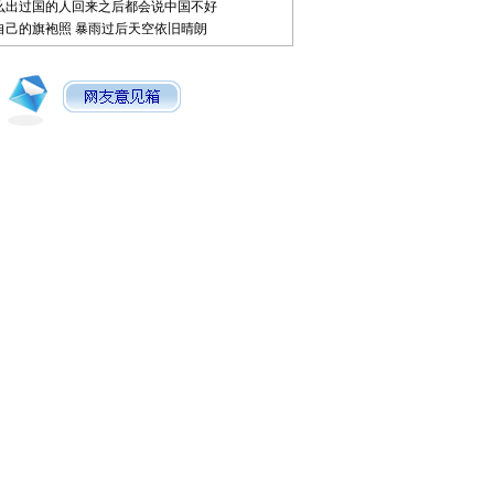
么出过国的人回来之后都会说中国不好
自己的旗袍照
暴雨过后天空依旧晴朗