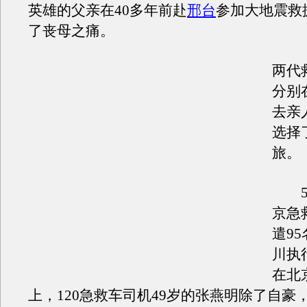
英雄的父亲在40多年前赴
邢台
参加大地震救
了丧母之痛。
两代
分别
去亲
选择
旅。
5月
京急
遣9
川执
在北
上，120急救车司机49岁的张燕明除了自豪