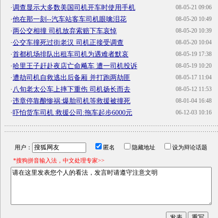
·
调查显示大多数美国司机开车时使用手机
08-05-21 09:06
·
他在那一刻--汽车站客车司机眼噙泪花
08-05-20 10:49
·
两公交相撞 司机放弃索赔下车哀悼
08-05-20 10:39
·
公交车撞死过街老汉 司机正接受调查
08-05-20 10:04
·
首都机场排队出租车司机为遇难者默哀
08-05-19 17:38
·
哈里王子赶赴夜店亡命飚车 遭一司机投诉
08-05-19 10:20
·
遭劫司机自救逃出后备厢 并打跑两劫匪
08-05-17 11:04
·
八旬老太公车上摔下重伤 司机扬长而去
08-05-12 11:53
·
违章停靠酿惨祸:爆胎司机等救援被撞死
08-01-04 16:48
·
吓怕货车司机 救援公司:拖车起步6000元
06-12-03 10:16
用户：
匿名
隐藏地址
设为辩论话题
*搜狗拼音输入法，中文处理专家>>