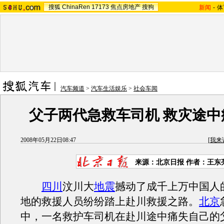
搜狐
ChinaRen
17173
焦点房地产
搜狗
新闻
-
体
汽车频道
>
汽车生活娱乐
>
社会车闻
父子两代急救车司机 救灾途中
2008年05月22日08:47
[
我来
来源：北京日报 作者：王东
四川
汶川大
地震
撼动了成千上万中国人
地的救援人员纷纷踏上赴川救援之路。
北京
中，一名救护车司机在赴川途中痛失自己的