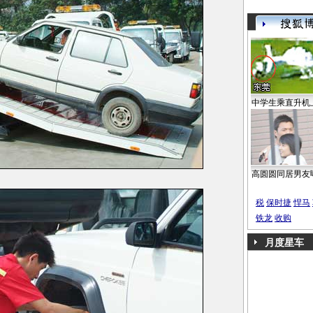
中学生乘直升机
高圆圆同居男友
税
保时捷
悍马
铁龙
收购
月度星车