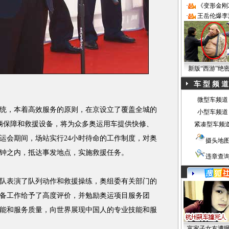
·
《变形金刚
·
王岳伦爆李
新版“西游”绝
车 型 频 道
微型车频道
，本着高效服务的原则，在京设立了覆盖全城的
小型车频道
辆保障和救援设备，将为众多奥运用车提供快修、
紧凑型车频
运会期间，场站实行24小时待命的工作制度，对奥
摄头地
分钟之内，抵达事发地点，实施救援任务。
违章查
表演了队列动作和救援操练，奥组委有关部门的
备工作给予了高度评价，并勉励奥运项目服务团
能和服务质量，向世界展现中国人的专业技能和服
富家子女友遭