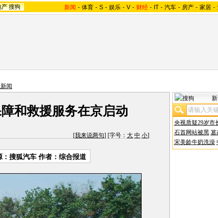
地产
搜狗
新闻
-
体育
-
S
-
娱乐
-
V
-
财经
-
IT
-
汽车
-
房产
-
家居
-
业新闻
新
保障和救援服务在京启动
央视质疑29岁市
石首网站被黑
篡
[
我来说两句
] [字号：
大
中
小
]
宋美龄牛奶洗澡
源：搜狐汽车 作者：综合报道