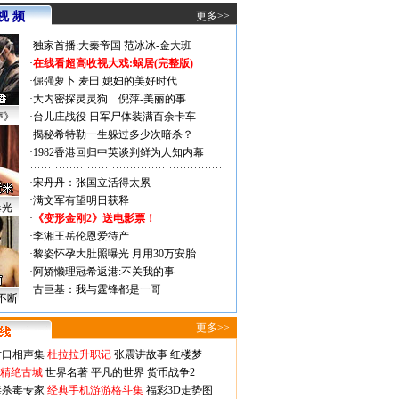
视 频
更多>>
·
独家首播:大秦帝国
范冰冰-金大班
·
在线看超高收视大戏:
蜗居(完整版)
·
倔强萝卜
麦田
媳妇的美好时代
·
大内密探灵灵狗
倪萍-美丽的事
声》
·
台儿庄战役 日军尸体装满百余卡车
·
揭秘希特勒一生躲过多少次暗杀？
·
1982香港回归中英谈判鲜为人知内幕
·
宋丹丹：张国立活得太累
·
满文军有望明日获释
曝光
·
《变形金刚2》送电影票！
·
李湘王岳伦恩爱待产
·
黎姿怀孕大肚照曝光 月用30万安胎
·
阿娇懒理冠希返港:不关我的事
·
古巨基：我与霆锋都是一哥
不断
更多>>
对口相声集
杜拉拉升职记
张震讲故事
红楼梦
-精绝古城
世界名著
平凡的世界
货币战争2
毒杀毒专家
经典手机游游格斗集
福彩3D走势图