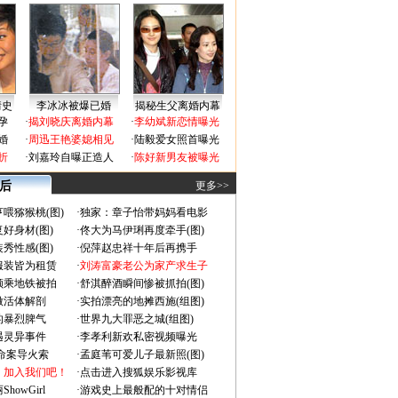
情史
李冰冰被爆已婚
揭秘生父离婚内幕
孕
·
揭刘晓庆离婚内幕
·
李幼斌新恋情曝光
婚
·
周迅王艳婆媳相见
·
陆毅爱女照首曝光
折
·
刘嘉玲自曝正造人
·
陈好新男友被曝光
 后
更多>>
喂猕猴桃(图)
·
独家：章子怡带妈妈看电影
好身材(图)
·
佟大为马伊琍再度牵手(图)
秀性感(图)
·
倪萍赵忠祥十年后再携手
服装皆为租赁
·
刘涛富豪老公为家产求生子
颜乘地铁被拍
·
舒淇醉酒瞬间惨被抓拍(图)
做活体解剖
·
实拍漂亮的地摊西施(组图)
的暴烈脾气
·
世界九大罪恶之城(组图)
遇灵异事件
·
李孝利新欢私密视频曝光
成命案导火索
·
孟庭苇可爱儿子最新照(图)
：加入我们吧！
·
点击进入搜狐娱乐影视库
owGirl
·
游戏史上最般配的十对情侣