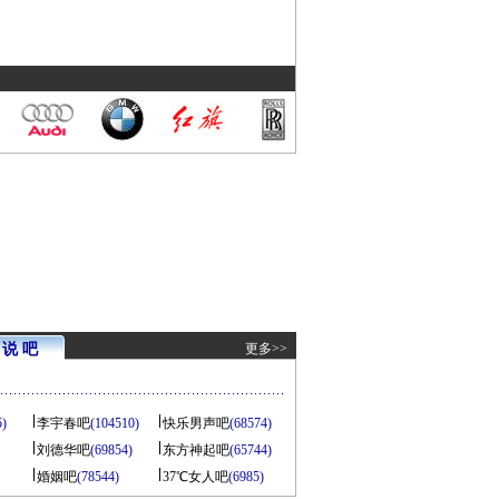
说 吧
更多>>
5)
李宇春吧
(104510)
快乐男声吧
(68574)
刘德华吧
(69854)
东方神起吧
(65744)
婚姻吧
(78544)
37℃女人吧
(6985)