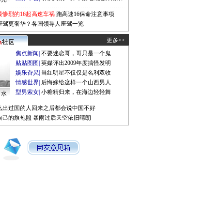
最惨烈的16起高速车祸
跑高速16保命注意事项
座驾更奢华？各国领导人座驾一览
更多>>
焦点新闻
|
不要迷恋哥，哥只是一个鬼
贴贴图图
|
英媒评出2009年度搞怪发明
娱乐旮旯
|
当红明星不仅仅是名利双收
情感世界
|
后悔嫁给这样一个山西男人
型男索女
|
小糖精归来，在海边轻轻舞
口水
么出过国的人回来之后都会说中国不好
自己的旗袍照
暴雨过后天空依旧晴朗