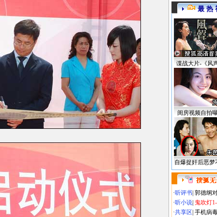
最 热 
谍战大片-《风
闺房视频自拍
自爆捉奸后恶梦
·
听评书
|
郭德纲
·
听小说
|
鬼吹灯1
·
共享区
|
手机病