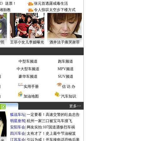
2》送票！
·
张元首透露戒毒生活
湘胎教
·
令人惊叹太空步下楼方式
密照
王菲小女儿李嫣曝光
酒井法子痛哭谢罪
中型车频道
跑车频道
中大型车频道
MPV频道
道
豪华车频道
SUV频道
图
实用手册
信 访 办
询
加油地图
汽车知识
更多>>
狐说车坛
|
一定要看！高速交警的吐血忠告
明星座驾
|
杭州一家三口被宝马车撞飞
安阳车会
|
网友实拍:107国道遇惨烈车祸
四川车会
|
太有才了！史上最牛节油秘笈
江苏车会
|
引以为戒！开车接电话恐怖后果
曝光