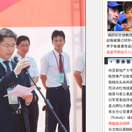
揭田壮壮徐帆
·
赵薇被爆已经怀
·
李宇春爆遭母逼
·
圣诞节明信片八
茶 余 饭
·
何炅获地产大亨
·
陈慧琳产后恢复
·
殷桃街头休闲装
·
范冰冰红地毯
·
姚晨与老公素
·
日军竟拿战俘
·
盘点网坛大腕
·
美女办公室遭
·
《Nobody》
·
搜狐娱乐招聘
·
台北电玩展靓丽Sh