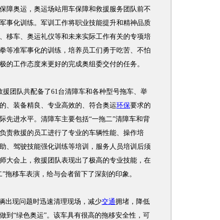
障奥运，奥运场站用车保障和救援服务团队前不
军事化训练。军训工作将职业技能提升和精神品质
、移车、奥运礼仪等和未来实际工作有关的专项培
拳等准军事化的训练，培养员工们勇于吃苦、不怕
极的工作态度来更好的完成奥组委交付的任务。
援团队共配备了61台清障车和各种型号拖车、举
的、装备精良、专业高效的、符合奥运
环保
要求的
际先进水平。清障车主要包括“一拖二”清障车和背
负责救援的员工进行了专业的车辆性能、操作培
助、驾驶技能强化训练等培训，服务人员培训后须
师大会上，救援团队表现出了极高的专业技能，在
二”拖移车表演，给与会者留下了深刻的印象。
辆出现问题时迅速清理现场，减少
交通
拥堵，降低
做到“绿色奥运”。该车具有很高的拖移安全性，可