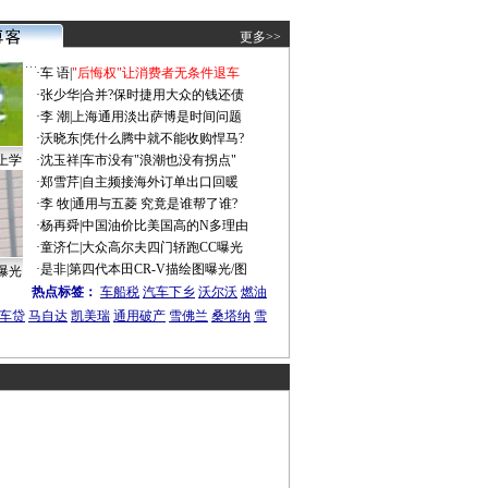
更多>>
·
车 语
|
"后悔权"让消费者无条件退车
·
张少华
|
合并?保时捷用大众的钱还债
·
李 潮
|
上海通用淡出萨博是时间问题
·
沃晓东
|
凭什么腾中就不能收购悍马?
上学
·
沈玉祥
|
车市没有"浪潮也没有拐点"
·
郑雪芹
|
自主频接海外订单出口回暖
·
李 牧
|
通用与五菱 究竟是谁帮了谁?
·
杨再舜
|
中国油价比美国高的N多理由
·
童济仁
|
大众高尔夫四门轿跑CC曝光
·
是非
|
第四代本田CR-V描绘图曝光/图
曝光
热点标签：
车船税
汽车下乡
沃尔沃
燃油
车贷
马自达
凯美瑞
通用破产
雪佛兰
桑塔纳
雪