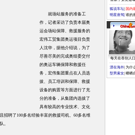
狐说车坛
|
国内
就场站服务的准备工
明星座驾
|
谁的
作，记者采访了负责本届奥
运会场站保障、救援服务的
宏伟工贸集团奥运项目负责
人沈华，据他介绍说，为了
尽善尽美的完成奥组委交付
每天在吞别人
的奥运车辆保障和救援任
漂在海外
|
为什
务，宏伟集团重点在人员选
型男索女
|
晒晒
拔、员工培训和保障、救援
设备的购置等方面进行了充
分的准备，从集团内选拔了
具有较高的专业技术、文化
招聘了100多名经验丰富的救援司机、60多名维
队。