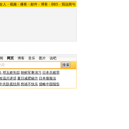
女人
-
视频
-
播客
-
邮件
-
博客
-
BBS
-
我说两句
闻
网页
博客
音乐
图片
说吧
长
邓玉娇失踪
朝鲜军事演习
日本兵赎罪
改温总讲话
夏日减肥秘方
日本瘦脸法
中共卧底结局
慈禧不快乐
侵略中国报告