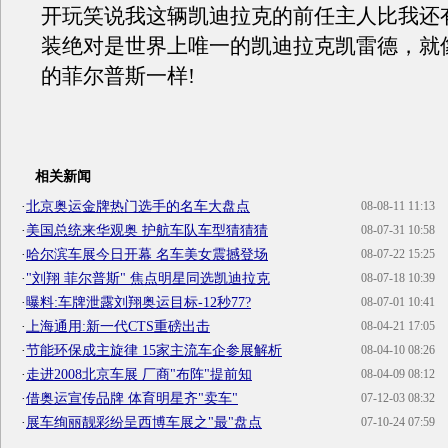
开玩笑说我这辆凯迪拉克的前任主人比我还
装绝对是世界上唯一的凯迪拉克凯雷德，就
的菲尔普斯一样!
相关新闻
·
北京奥运金牌热门选手的名车大盘点
08-08-11 11:13
·
美国总统来华观奥 护航车队车型猜猜猜
08-07-31 10:58
·
哈尔滨车展今日开幕 名车美女震撼登场
08-07-22 15:25
·
"刘翔 菲尔普斯" 焦点明星同选凯迪拉克
08-07-18 10:39
·
曝料:车牌泄露刘翔奥运目标-12秒77?
08-07-01 10:41
·
上海通用:新一代CTS重磅出击
08-04-21 17:05
·
节能环保成主旋律 15家主流车企参展解析
08-04-10 08:26
·
走进2008北京车展 厂商"布阵"提前知
08-04-09 08:12
·
借奥运宣传品牌 体育明星齐"卖车"
07-12-03 08:32
·
展车绚丽靓彩纷呈西博车展之"最"盘点
07-10-24 07:59