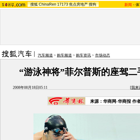
搜狐
ChinaRen
17173
焦点房地产
搜狗
新闻
-
体
汽车频道
>
购车频道
>
购车资讯
>
市场动态
“游泳神将”菲尔普斯的座驾二
2008年08月18日05:11
[
我来
来源：华商网-华商报 作