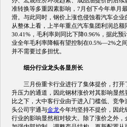
办、宏观经济环境趋紧、成品油提价的后续
准转换等多重因素影响，7月创下今年单月
滑。与此同时，钢价上涨也侵蚀着汽车企业
从整体上看，上半年重点汽车集团利润总额
30.41%，毛利率则同比下降0.96%，据此
业全年毛利率降幅有望控制在0.5%—2%之
并不需要过多担忧。
细分行业龙头各显所长
三月份重卡行业进行了集体提价，打开
升压力的通道，因此钢材涨价对其影响显然
比之下，大中客行业由于进入门槛低、竞争
头公司宇通与
金龙
今年均坚持不提价，因此
行业的影响显然相对较大。除了涨价之外，
加强内部控制、调整产品结构、更新配置从