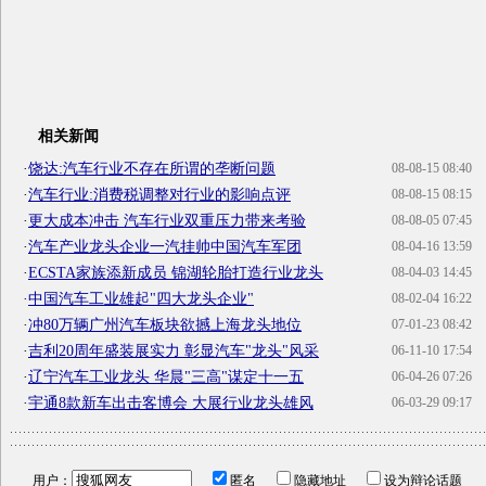
相关新闻
·
饶达:汽车行业不存在所谓的垄断问题
08-08-15 08:40
·
汽车行业:消费税调整对行业的影响点评
08-08-15 08:15
·
更大成本冲击 汽车行业双重压力带来考验
08-08-05 07:45
·
汽车产业龙头企业一汽挂帅中国汽车军团
08-04-16 13:59
·
ECSTA家族添新成员 锦湖轮胎打造行业龙头
08-04-03 14:45
·
中国汽车工业雄起"四大龙头企业"
08-02-04 16:22
·
冲80万辆广州汽车板块欲撼上海龙头地位
07-01-23 08:42
·
吉利20周年盛装展实力 彰显汽车"龙头"风采
06-11-10 17:54
·
辽宁汽车工业龙头 华晨"三高"谋定十一五
06-04-26 07:26
·
宇通8款新车出击客博会 大展行业龙头雄风
06-03-29 09:17
用户：
匿名
隐藏地址
设为辩论话题