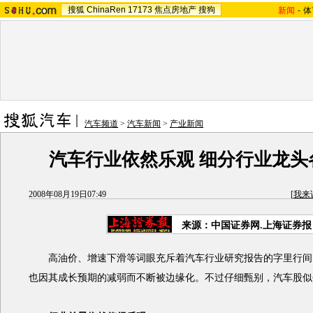
搜狐
ChinaRen
17173
焦点房地产
搜狗
新闻
-
体
汽车频道
>
汽车新闻
>
产业新闻
汽车行业依然乐观 细分行业龙头
2008年08月19日07:49
[
我来
来源：中国证券网.上海证券报
高油价、增速下滑等词眼充斥着汽车行业研究报告的字里行间
也因其成长预期的减弱而不断被边缘化。不过仔细甄别，汽车股似